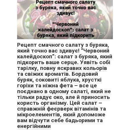
рецепти
0
Рецепт смачного салату з буряка,
який точно вас здивує! “Червоний
калейдоскоп”: салат з буряка, який
підкорить ваше серце. Уявіть собі
тарілку, повну яскравих кольорів
та свіжих ароматів. Бордовий
буряк, соковиті яблука, хрусткі
горіхи та ніжна фета – все це
поєднано в одному салаті, який не
тільки радує око, але й приносить
користь організму. Цей салат –
справжній феєрверк вітамінів та
мікроелементів, який допоможе
вам відчути себе бадьорими та
енергійними