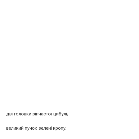
дві головки ріпчастої цибулі;
великий пучок зелені кропу;