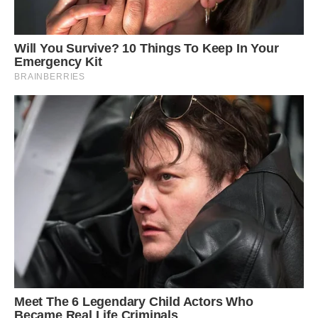
Ця закуска з баклажанів не дарма отримала свою назву:
зникає вона зі столу зі швидкістю надзвукового лайнера.
Ми беремо її з собою на пікнік : відмінно поєднується з
усіма стравами, приготованими на багатті. Пiкaнтна,
гостра, ароматна – справжня смакота, яку не передати
словами. Пропоную вам теж зробити і спробувати: а потім
написати про свої враження в коментарях.