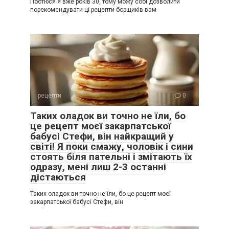
Постюся я вже років 30, тому можу собі дозволити
порекомендувати ці рецепти борщиків вам
рецепти
0
Таких оладок ви точно не їли, бо
це рецепт моєї закарпатської
бабусі Стефи, він найкращий у
світі! Я поки смажу, чоловік і сини
стоять біля пательні і змітають їх
одразу, мені лиш 2-3 останні
дістаються
Таких оладок ви точно не їли, бо це рецепт моєї
закарпатської бабусі Стефи, він