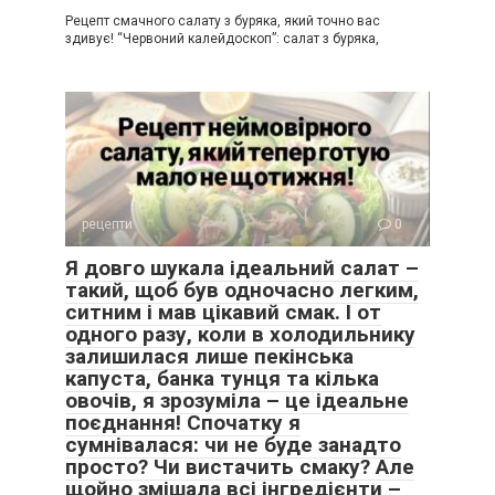
Рецепт смачного салату з буряка, який точно вас
здивує! “Червоний калейдоскоп”: салат з буряка,
рецепти
0
Я довго шукала ідеальний салат –
такий, щоб був одночасно легким,
ситним і мав цікавий смак. І от
одного разу, коли в холодильнику
залишилася лише пекінська
капуста, банка тунця та кілька
овочів, я зрозуміла – це ідеальне
поєднання! Спочатку я
сумнівалася: чи не буде занадто
просто? Чи вистачить смаку? Але
щойно змішала всі інгредієнти –