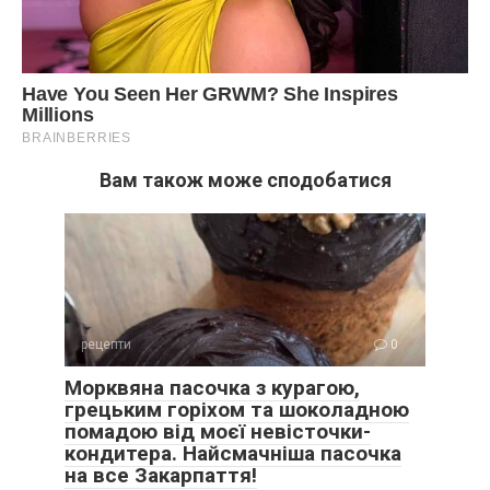
Вам також може сподобатися
рецепти
0
Морквяна пасочка з курагою,
грецьким горіхом та шоколадною
помадою від моєї невісточки-
кондитера. Найсмачніша пасочка
на все Закарпаття!