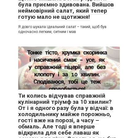
була приємно здивована. Вийшов
неймовірний салат, який тепер
готую мало не щотижня!
Я довго шукала ідеальний салат – такий, щоб був
одночасно легким, ситним і мав
рецепти
0
Ти колись відчував справжній
кулінарний тріумф за 10 хвилин?
От і я одного разу була у відчаї: в
холодильнику майже порожньо,
гості вже на порозі, а часу –
обмаль. Але тоді я вперше
відкрила для себе лаваш як