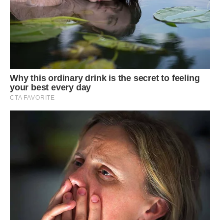
Все з’єднуємо в одному зручному посуді, щоб було легше
перемішувати, вливаємо 6% яблучний оцет і рослинне
масло.
Перемішуємо, накриваємо кришкою, прибираємо в
холодильник. Закуска готова вже через 2-3 години, але
чим довше стоїть, тим смачніше стає.