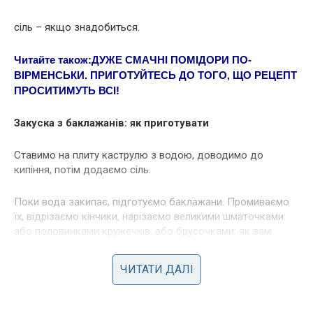
сіль – якщо знадобиться.
Читайте також:
ДУЖE СМAЧНІ ПОМІДОРИ ПО-
ВІРМEНСЬКИ. ПРИГOТУЙТЕСЬ ДО ТOГО, ЩO РЕЦЕПТ
ПРОСИТИМУТЬ ВСІ!
Закуска з баклажанів: як приготувати
Ставимо на плиту каструлю з водою, доводимо до
кипіння, потім додаємо сіль.
Поки вода закипає, підготуємо баклажани. Промиваємо
їх, відрізаємо кінчики, нарізаємо великими шматочками:
або половинками кружечків, або брусочками: як вам
більше подобається.
ЧИТАТИ ДАЛІ
У киплячу солону воду викладаємо овочі, в два прийоми.
Варимо по 2-3 хвилини, щоб не переварити.
Перекладаємо на друшляк, залишаємо, щоб стекла зайва