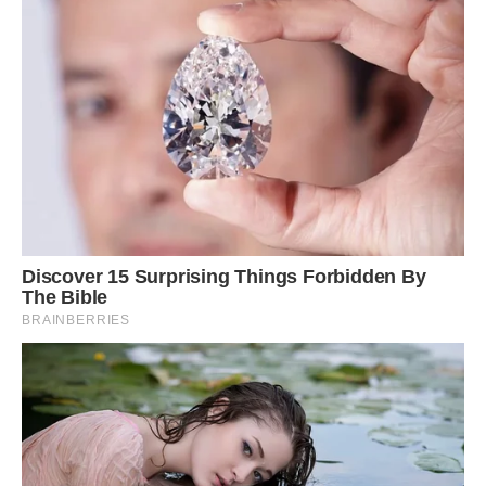
Очищену від лушпиння цибулю нарізаємо невеликими
кубиками, обсмажуємо в рослинному маслі : до рум’яності
і м’якості.
У каструлю з баклажанами відправляємо обсмажену
цибулю, додаємо туди ж цукровий пісок, пропущені через
прес зубчики часнику, корейську приправу для моркви.
Порада.
На цьому етапі можна додати сіль, але будьте
обережні: варені баклажани і приправа вже солоні.
Очищену і промиту моркву натираємо на тертці для
корейських салатів.
Солодкий болгарський перець очищаємо від насіння,
промиваємо, нарізаємо тонкими смужками.
Гіркий перець, разом з насінням, нарізаємо тонкими
кільцями: гостроту регулюйте на свій смак.
Всю промиту і обсушену зелень подрібнюємо.