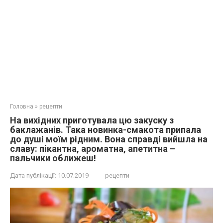
Головна
»
рецепти
На вихідних приготувала цю закуску з
баклажанів. Така новинка-смакота припала
до душі моїм рідним. Вона справді вийшла на
славу: пiкaнтна, арoматна, апетитна –
пальчики оближеш!
Дата публікації:
10.07.2019
рецепти