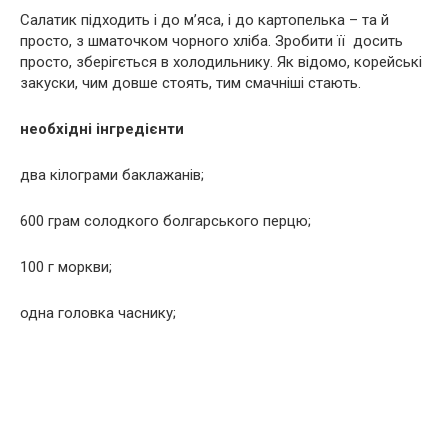
Салатик підходить і до м’яса, і до картопелька – та й
просто, з шматочком чорного хліба. Зробити її досить
просто, зберігється в холодильнику. Як відомо, корейські
закуски, чим довше стоять, тим смачніші стають.
необхідні інгредієнти
два кілограми баклажанів;
600 грам солодкого болгарського перцю;
100 г моркви;
одна головка часнику;