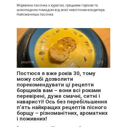
Морквяна пасочка з курагою, грецьким горіхом та
шоколадною помадою від моєї невісточки-кондитера.
Найсмачніша пасочка
рецепти
0
Постюся я вже років 30, тому
можу собі дозволити
порекомендувати ці рецепти
борщиків вам – вони всі роками
перевірені, дуже смачні, ситні і
наваристі! Ось без перебільшення
п’ять найкращих рецептів пісного
борщу – різноманітних, ароматних
і поживних!