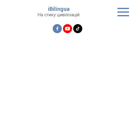
Перейти
iBilingua
до
На стику цивілізацій
вмісту