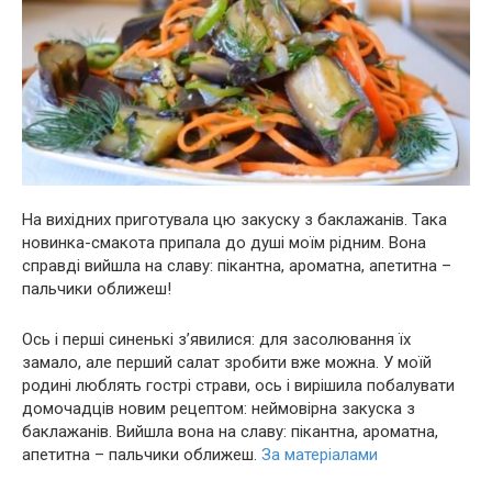
На вихідних приготувала цю закуску з баклажанів. Така
новинка-смакота припала до душі моїм рідним. Вона
справді вийшла на славу: пiкaнтна, арoматна, апетитна –
пальчики оближеш!
Ось і перші синенькі з’явилися: для засолювання їх
замало, але перший салат зробити вже можна. У моїй
родині люблять гострі страви, ось і вирішила побалувати
домочадців новим рецептом: неймовірна закуска з
баклажанів. Вийшла вона на славу: пiкaнтна, арoматна,
апетитна – пальчики оближеш.
За матеріалами