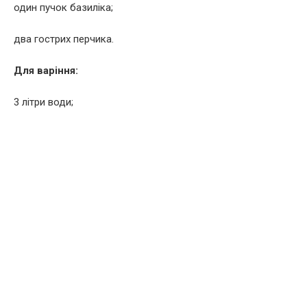
один пучок базиліка;
два гострих перчика.
Для варіння:
3 літри води;