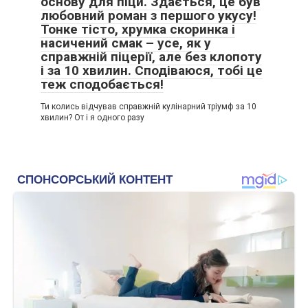
основу для піци. Здається, це був
любовний роман з першого укусу!
Тонке тісто, хрумка скоринка і
насичений смак – усе, як у
справжній піцерії, але без клопоту
і за 10 хвилин. Сподіваюся, тобі це
теж сподобається!
Ти колись відчував справжній кулінарний тріумф за 10
хвилин? От і я одного разу