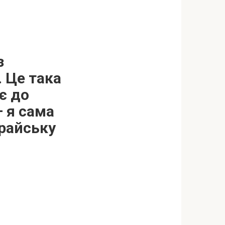
з
 Це така
є до
– я сама
райську