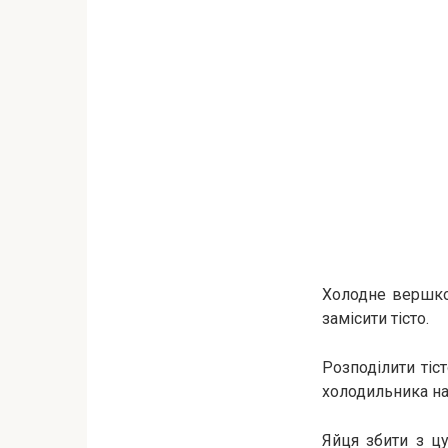
Холодне вершков
замісити тісто.
Розподілити тіс
холодильника на
Яйця збити з цу