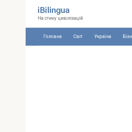
Перейти
iBilingua
до
вмісту
На стику цивілізацій
Головна
Світ
Україна
Біз