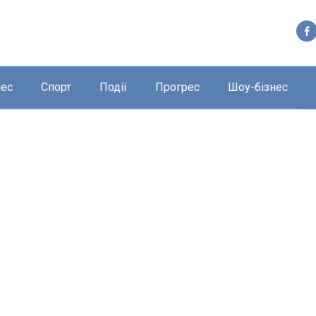
нес
Спорт
Події
Прогрес
Шоу-бізнес