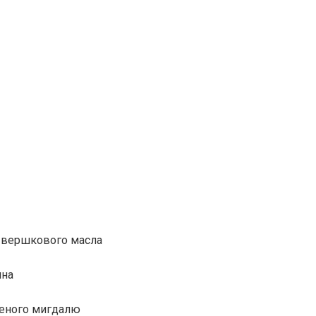
о вершкового масла
шна
леного мигдалю