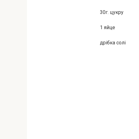
30г. цукру
1 яйце
дрібка солі