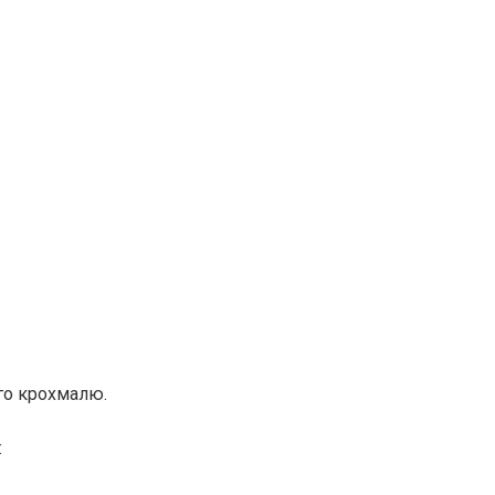
ого крохмалю.
: