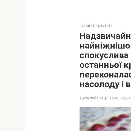
Головна
»
рецепти
Надзвичайни
найніжнішо
спокуслива 
останньої к
переконалас
насолоду і 
Дата публікації:
15.06.2020