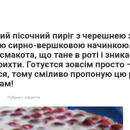
й пісочний пиріг з черешнею 
ю сирно-вершковою начинкою.
смакота, що тане в роті і зника
рихти. Готуєтся зовсім просто 
я, тому сміливо пропоную цю 
вам!
Рубрика:
рецепти