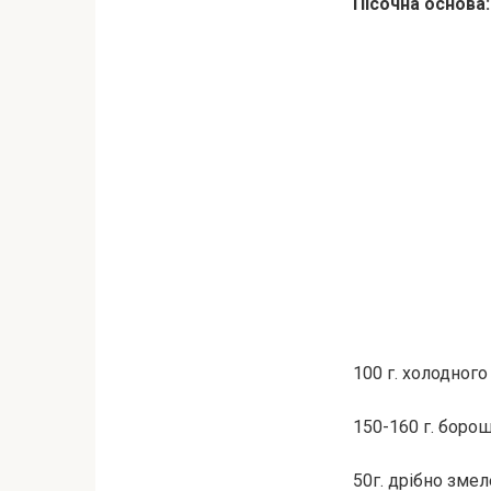
Пісочна основа:
100 г. холодног
150-160 г. боро
50г. дрібно зме