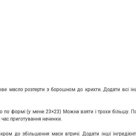
е масло розтерти з борошном до крихти. Додати всі інш
то по формі (у мене 23×23) Можна взяти і трохи більшу. П
 час приготування начинки.
кром до збільшення маси втричі. Додати інші інгредієн