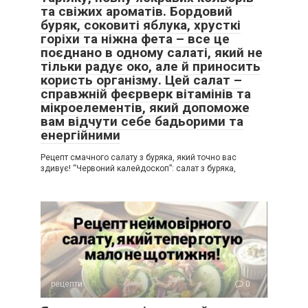
та свіжих ароматів. Бордовий
буряк, соковиті яблука, хрусткі
горіхи та ніжна фета – все це
поєднано в одному салаті, який не
тільки радує око, але й приносить
користь організму. Цей салат –
справжній феєрверк вітамінів та
мікроелементів, який допоможе
вам відчути себе бадьорими та
енергійними
Рецепт смачного салату з буряка, який точно вас
здивує! “Червоний калейдоскоп”: салат з буряка,
рецепти
0