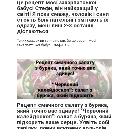
це рецепт моєї закарпатської
бабусі Стефи, він найкращий у
світі! Я поки смажу, чоловік і сини
стоять біля пательні і змітають їх
одразу, мені лиш 2-3 останні
дістаються
Таких оладок ви точно не їли, бо це рецепт моєї
закарпатської бабусі Стефи, він
рецепти
0
Рецепт смачного салату з буряка,
який точно вас здивує! “Червоний
калейдоскоп”: салат з буряка, який
підкорить ваше серце. Уявіть собі
тарілку, повну яскравих кольорів