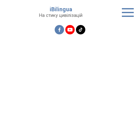
Перейти
iBilingua
до
На стику цивілізацій
вмісту