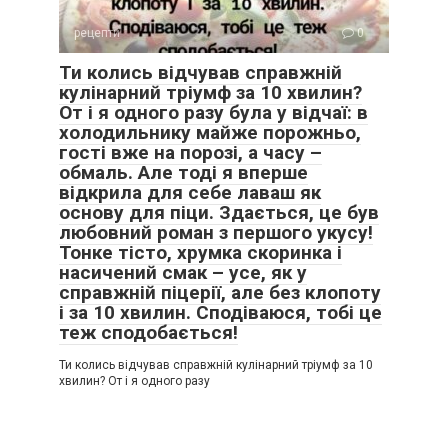
рецепти
0
Ти колись відчував справжній
кулінарний тріумф за 10 хвилин?
От і я одного разу була у відчаї: в
холодильнику майже порожньо,
гості вже на порозі, а часу –
обмаль. Але тоді я вперше
відкрила для себе лаваш як
основу для піци. Здається, це був
любовний роман з першого укусу!
Тонке тісто, хрумка скоринка і
насичений смак – усе, як у
справжній піцерії, але без клопоту
і за 10 хвилин. Сподіваюся, тобі це
теж сподобається!
Ти колись відчував справжній кулінарний тріумф за 10
хвилин? От і я одного разу