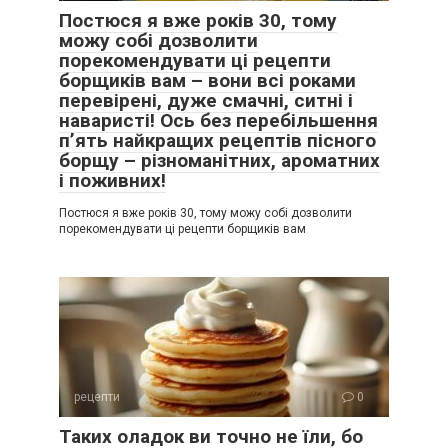
Постюся я вже років 30, тому
можу собі дозволити
порекомендувати ці рецепти
борщиків вам – вони всі роками
перевірені, дуже смачні, ситні і
наваристі! Ось без перебільшення
п’ять найкращих рецептів пісного
борщу – різноманітних, ароматних
і поживних!
Постюся я вже років 30, тому можу собі дозволити
порекомендувати ці рецепти борщиків вам
рецепти
0
Таких оладок ви точно не їли, бо