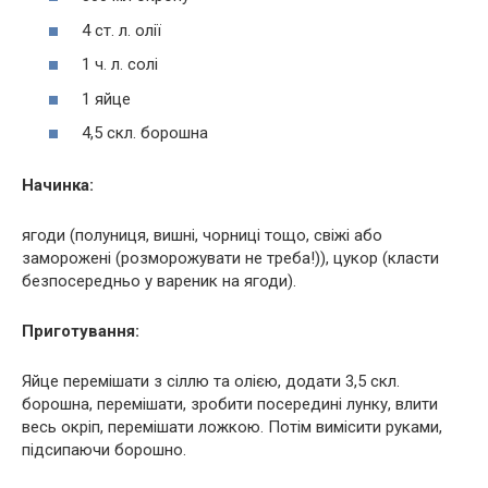
4 ст. л. олії
1 ч. л. солі
1 яйце
4,5 скл. борошна
Начинка:
ягоди (полуниця, вишні, чорниці тощо, свіжі або
заморожені (розморожувати не треба!)), цукор (класти
безпосередньо у вареник на ягоди).
Приготування:
Яйце перемішати з сіллю та олією, додати 3,5 скл.
борошна, перемішати, зробити посередині лунку, влити
весь окріп, перемішати ложкою. Потім вимісити руками,
підсипаючи борошно.