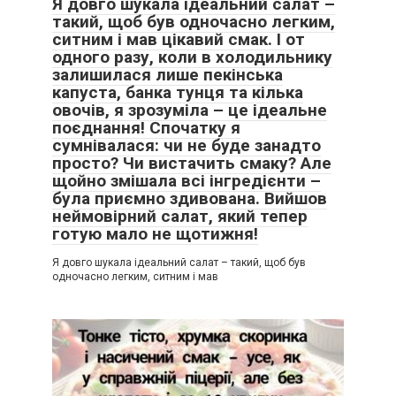
Я довго шукала ідеальний салат –
такий, щоб був одночасно легким,
ситним і мав цікавий смак. І от
одного разу, коли в холодильнику
залишилася лише пекінська
капуста, банка тунця та кілька
овочів, я зрозуміла – це ідеальне
поєднання! Спочатку я
сумнівалася: чи не буде занадто
просто? Чи вистачить смаку? Але
щойно змішала всі інгредієнти –
була приємно здивована. Вийшов
неймовірний салат, який тепер
готую мало не щотижня!
Я довго шукала ідеальний салат – такий, щоб був
одночасно легким, ситним і мав