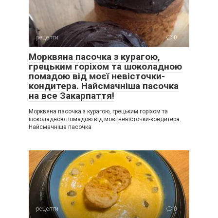
рецепти
0
Морквяна пасочка з курагою,
грецьким горіхом та шоколадною
помадою від моєї невісточки-
кондитера. Найсмачніша пасочка
на все Закарпаття!
Морквяна пасочка з курагою, грецьким горіхом та
шоколадною помадою від моєї невісточки-кондитера.
Найсмачніша пасочка
рецепти
0