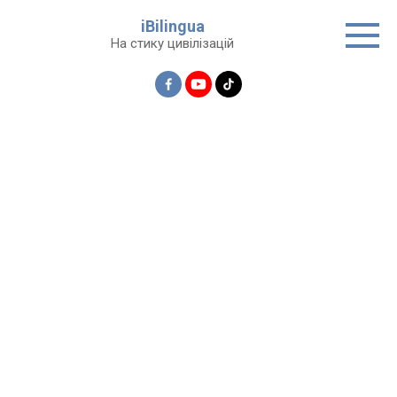
Перейти
iBilingua
до
На стику цивілізацій
вмісту