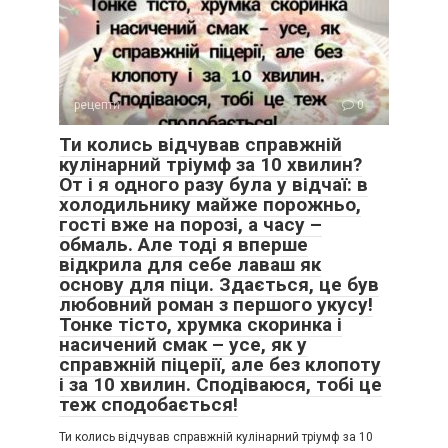
рецепти
0
Ти колись відчував справжній
кулінарний тріумф за 10 хвилин?
От і я одного разу була у відчаї: в
холодильнику майже порожньо,
гості вже на порозі, а часу –
обмаль. Але тоді я вперше
відкрила для себе лаваш як
основу для піци. Здається, це був
любовний роман з першого укусу!
Тонке тісто, хрумка скоринка і
насичений смак – усе, як у
справжній піцерії, але без клопоту
і за 10 хвилин. Сподіваюся, тобі це
теж сподобається!
Ти колись відчував справжній кулінарний тріумф за 10