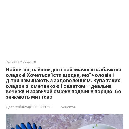
Головна
»
рецепти
Найлегші, найшвидші і найсмачніші кабачкові
оладки! Хочеться їсти щодня, мої чоловік і
дітки наминають з задоволенням. Купа таких
оладок зі сметанкою і салатом – деальна
вечеря! Я зазвичай смажу подвійну порцію, бо
зникають миттєво
Дата публікації:
03.07.2020
рецепти