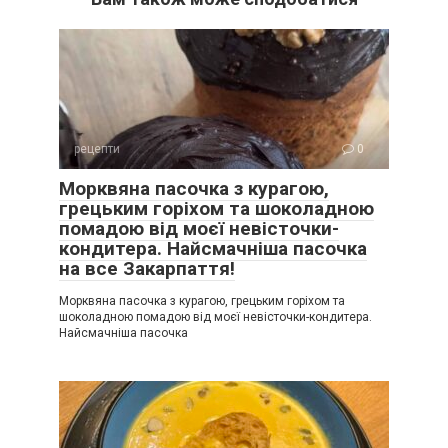
рецепти
0
Морквяна пасочка з курагою,
грецьким горіхом та шоколадною
помадою від моєї невісточки-
кондитера. Найсмачніша пасочка
на все Закарпаття!
Морквяна пасочка з курагою, грецьким горіхом та
шоколадною помадою від моєї невісточки-кондитера.
Найсмачніша пасочка