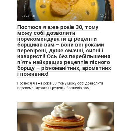
рецепти
0
Постюся я вже років 30, тому
можу собі дозволити
порекомендувати ці рецепти
борщиків вам – вони всі роками
перевірені, дуже смачні, ситні і
наваристі! Ось без перебільшення
п’ять найкращих рецептів пісного
борщу – різноманітних, ароматних
і поживних!
Постюся я вже років 30, тому можу собі дозволити
порекомендувати ці рецепти борщиків вам