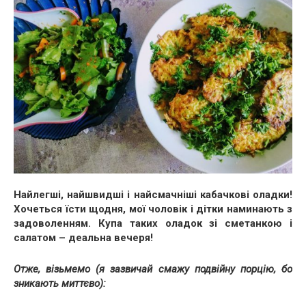
Найлегші, найшвидші і найсмачніші кабачкові оладки!
Хочеться їсти щодня, мої чоловік і дітки наминають з
задоволенням. Купа таких оладок зі сметанкою і
салатом – деальна вечеря!
Отже, візьмемо (я зазвичай смажу подвійну порцію, бо
зникають миттєво):