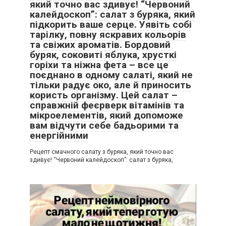
який точно вас здивує! “Червоний
калейдоскоп”: салат з буряка, який
підкорить ваше серце. Уявіть собі
тарілку, повну яскравих кольорів
та свіжих ароматів. Бордовий
буряк, соковиті яблука, хрусткі
горіхи та ніжна фета – все це
поєднано в одному салаті, який не
тільки радує око, але й приносить
користь організму. Цей салат –
справжній феєрверк вітамінів та
мікроелементів, який допоможе
вам відчути себе бадьорими та
енергійними
Рецепт смачного салату з буряка, який точно вас
здивує! “Червоний калейдоскоп”: салат з буряка,