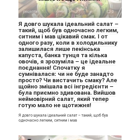
рецепти
0
Я довго шукала ідеальний салат –
такий, щоб був одночасно легким,
ситним і мав цікавий смак. І от
одного разу, коли в холодильнику
залишилася лише пекінська
капуста, банка тунця та кілька
овочів, я зрозуміла – це ідеальне
поєднання! Спочатку я
сумнівалася: чи не буде занадто
просто? Чи вистачить смаку? Але
щойно змішала всі інгредієнти –
була приємно здивована. Вийшов
неймовірний салат, який тепер
готую мало не щотижня!
Я довго шукала ідеальний салат – такий, щоб був
одночасно легким, ситним і мав