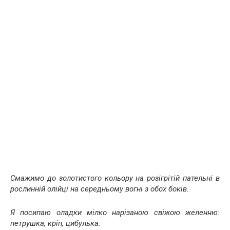
Смажимо до золотистого кольору на розігрітій пательні в
рослинній олійці на середньому вогні з обох боків.
Я посипаю оладки мілко нарізаною свіжою желенню:
петрушка, кріп, цибулька.