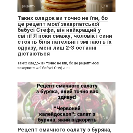
рецепти
0
Таких оладок ви точно не їли, бо
це рецепт моєї закарпатської
бабусі Стефи, він найкращий у
світі! Я поки смажу, чоловік і сини
стоять біля пательні і змітають їх
одразу, мені лиш 2-3 останні
дістаються
Таких оладок ви точно не їли, бо це рецепт моєї
закарпатської бабусі Стефи, він
рецепти
0
Рецепт смачного салату з буряка,