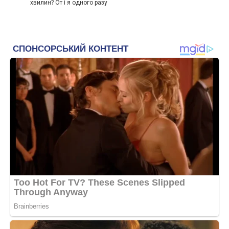
хвилин? От і я одного разу