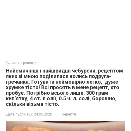
Головна
»
рецепти
Найсмачніші і найшвидші чебуреки, рецептом
яких зі мною поділилася колись подруга-
гречанка. Готувати неймовірно легко, дуже
хрумке тісто! Всі просять в мене рецепт, хто
пробує. Потрібно всього лише: 300 грам
кип’ятку, 4 ст. л олії, 0.5 ч. л. солі, борошно,
скільки візьме тісто.
Дата публікації:
24.06.2020
рецепти