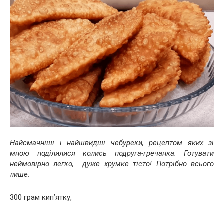
Найсмачніші і найшвидші чебуреки, рецептом яких зі
мною поділилися колись подруга-гречанка. Готувати
неймовірно легко, дуже хрумке тісто! Потрібно всього
лише:
300 грам кип’ятку,