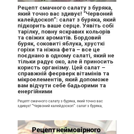
Рецепт смачного салату з буряка,
який точно вас здивує! “Червоний
калейдоскоп”: салат з буряка, який
підкорить ваше серце. Уявіть собі
тарілку, повну яскравих кольорів
та свіжих ароматів. Бордовий
буряк, соковиті яблука, хрусткі
горіхи та ніжна фета – все це
поєднано в одному салаті, який не
тільки радує око, але й приносить
користь організму. Цей салат –
справжній феєрверк вітамінів та
мікроелементів, який допоможе
вам відчути себе бадьорими та
енергійними
Рецепт смачного салату з буряка, який точно вас
здивує! “Червоний калейдоскоп”: салат з буряка,