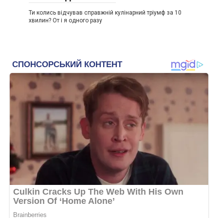
Ти колись відчував справжній кулінарний тріумф за 10
хвилин? От і я одного разу