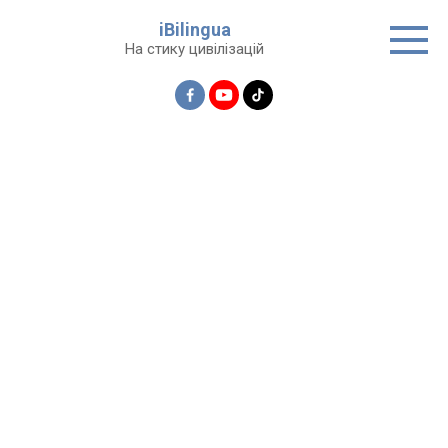
Перейти
iBilingua
до
На стику цивілізацій
вмісту