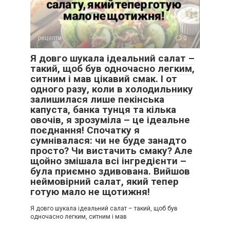
рецепти
0
Я довго шукала ідеальний салат –
такий, щоб був одночасно легким,
ситним і мав цікавий смак. І от
одного разу, коли в холодильнику
залишилася лише пекінська
капуста, банка тунця та кілька
овочів, я зрозуміла – це ідеальне
поєднання! Спочатку я
сумнівалася: чи не буде занадто
просто? Чи вистачить смаку? Але
щойно змішала всі інгредієнти –
була приємно здивована. Вийшов
неймовірний салат, який тепер
готую мало не щотижня!
Я довго шукала ідеальний салат – такий, щоб був
одночасно легким, ситним і мав