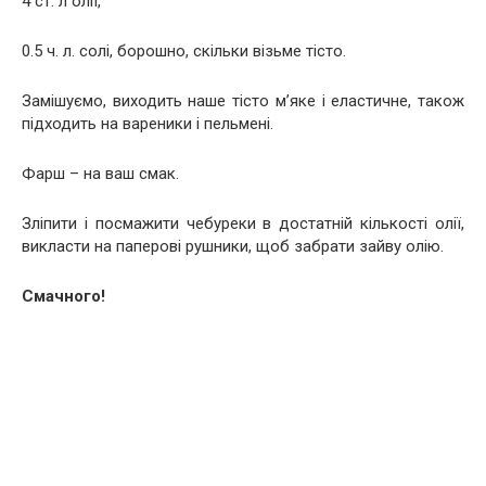
4 ст. л олії,
0.5 ч. л. солі, борошно, скільки візьме тісто.
Замішуємо, виходить наше тісто м’яке і еластичне, також
підходить на вареники і пельмені.
Фарш – на ваш смак.
Зліпити і посмажити чебуреки в достатній кількості олії,
викласти на паперові рушники, щоб забрати зайву олію.
Смачного!