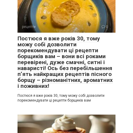
рецепти
0
Постюся я вже років 30, тому
можу собі дозволити
порекомендувати ці рецепти
борщиків вам – вони всі роками
перевірені, дуже смачні, ситні і
наваристі! Ось без перебільшення
п’ять найкращих рецептів пісного
борщу – різноманітних, ароматних
і поживних!
Постюся я вже років 30, тому можу собі дозволити
порекомендувати ці рецепти борщиків вам