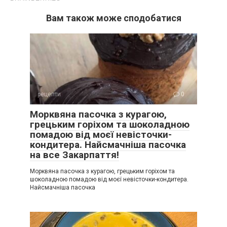
Вам також може сподобатися
рецепти
0
Морквяна пасочка з курагою,
грецьким горіхом та шоколадною
помадою від моєї невісточки-
кондитера. Найсмачніша пасочка
на все Закарпаття!
Морквяна пасочка з курагою, грецьким горіхом та
шоколадною помадою від моєї невісточки-кондитера.
Найсмачніша пасочка