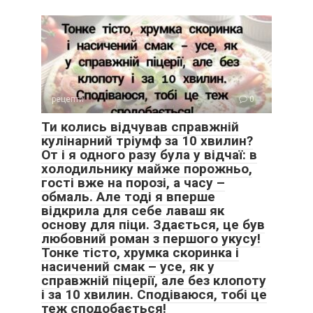
рецепти
0
Ти колись відчував справжній
кулінарний тріумф за 10 хвилин?
От і я одного разу була у відчаї: в
холодильнику майже порожньо,
гості вже на порозі, а часу –
обмаль. Але тоді я вперше
відкрила для себе лаваш як
основу для піци. Здається, це був
любовний роман з першого укусу!
Тонке тісто, хрумка скоринка і
насичений смак – усе, як у
справжній піцерії, але без клопоту
і за 10 хвилин. Сподіваюся, тобі це
теж сподобається!