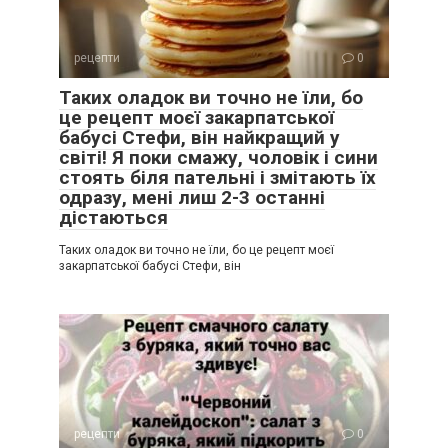
рецепти
0
Таких оладок ви точно не їли, бо
це рецепт моєї закарпатської
бабусі Стефи, він найкращий у
світі! Я поки смажу, чоловік і сини
стоять біля пательні і змітають їх
одразу, мені лиш 2-3 останні
дістаються
Таких оладок ви точно не їли, бо це рецепт моєї
закарпатської бабусі Стефи, він
рецепти
0