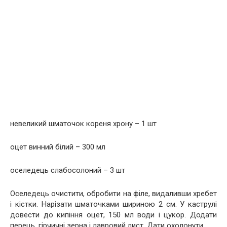
невеликий шматочок кореня хрону – 1 шт
оцет винний білий – 300 мл
оселедець слабосолоний – 3 шт
Оселедець очистити, обробити на філе, видаливши хребет
і кістки. Нарізати шматочками шириною 2 см. У каструлі
довести до кипіння оцет, 150 мл води і цукор. Додати
перець, гірчичні зерна і лавровий лист. Дати охолонути.