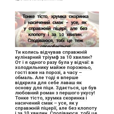
рецепти
0
Ти колись відчував справжній
кулінарний тріумф за 10 хвилин?
От і я одного разу була у відчаї: в
холодильнику майже порожньо,
гості вже на порозі, а часу –
обмаль. Але тоді я вперше
відкрила для себе лаваш як
основу для піци. Здається, це був
любовний роман з першого укусу!
Тонке тісто, хрумка скоринка і
насичений смак – усе, як у
справжній піцерії, але без клопоту
і за 10 хвилин. Сподіваюся, тобі це