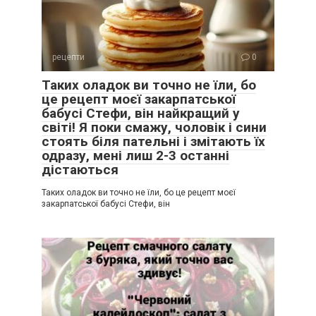
рецепти
0
Таких оладок ви точно не їли, бо
це рецепт моєї закарпатської
бабусі Стефи, він найкращий у
світі! Я поки смажу, чоловік і сини
стоять біля пательні і змітають їх
одразу, мені лиш 2-3 останні
дістаються
Таких оладок ви точно не їли, бо це рецепт моєї
закарпатської бабусі Стефи, він