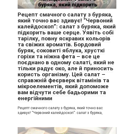
рецепти
0
Рецепт смачного салату з буряка,
який точно вас здивує! “Червоний
калейдоскоп”: салат з буряка, який
підкорить ваше серце. Уявіть собі
тарілку, повну яскравих кольорів
та свіжих ароматів. Бордовий
буряк, соковиті яблука, хрусткі
горіхи та ніжна фета – все це
поєднано в одному салаті, який не
тільки радує око, але й приносить
користь організму. Цей салат –
справжній феєрверк вітамінів та
мікроелементів, який допоможе
вам відчути себе бадьорими та
енергійними
Рецепт смачного салату з буряка, який точно вас
здивує! “Червоний калейдоскоп”: салат з буряка,