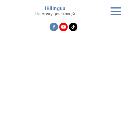
Перейти
iBilingua
до
На стику цивілізацій
вмісту