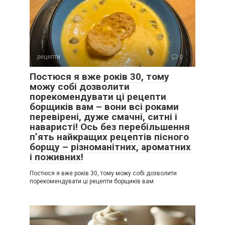
рецепти
0
Постюся я вже років 30, тому
можу собі дозволити
порекомендувати ці рецепти
борщиків вам – вони всі роками
перевірені, дуже смачні, ситні і
наваристі! Ось без перебільшення
п’ять найкращих рецептів пісного
борщу – різноманітних, ароматних
і поживних!
Постюся я вже років 30, тому можу собі дозволити
порекомендувати ці рецепти борщиків вам