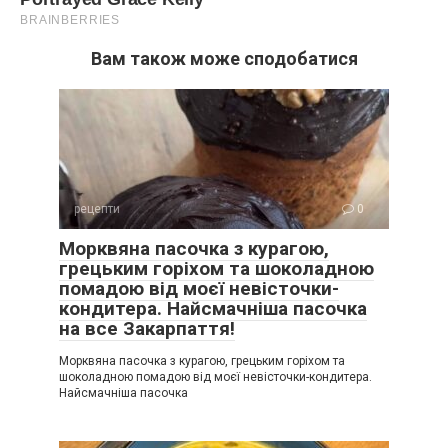
Вам також може сподобатися
рецепти
0
Морквяна пасочка з курагою,
грецьким горіхом та шоколадною
помадою від моєї невісточки-
кондитера. Найсмачніша пасочка
на все Закарпаття!
Морквяна пасочка з курагою, грецьким горіхом та
шоколадною помадою від моєї невісточки-кондитера.
Найсмачніша пасочка