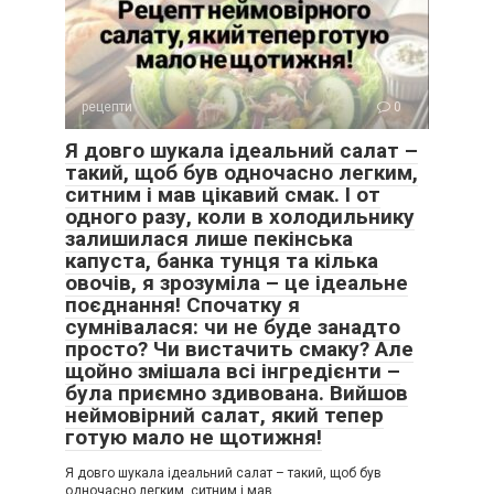
рецепти
0
Я довго шукала ідеальний салат –
такий, щоб був одночасно легким,
ситним і мав цікавий смак. І от
одного разу, коли в холодильнику
залишилася лише пекінська
капуста, банка тунця та кілька
овочів, я зрозуміла – це ідеальне
поєднання! Спочатку я
сумнівалася: чи не буде занадто
просто? Чи вистачить смаку? Але
щойно змішала всі інгредієнти –
була приємно здивована. Вийшов
неймовірний салат, який тепер
готую мало не щотижня!
Я довго шукала ідеальний салат – такий, щоб був
одночасно легким, ситним і мав