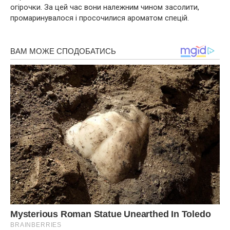
огірочки. За цей час вони належним чином засолити,
промаринувалося і просочилися ароматом спецій.