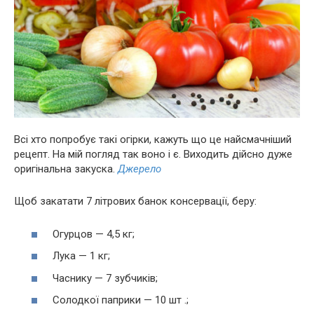
Всі хто попробує такі огірки, кажуть що це найсмачніший
рецепт. На мій погляд так воно і є. Виходить дійсно дуже
оригінальна закуска.
Джерело
Щоб закатати 7 літрових банок консервації, беру:
Огурцов — 4,5 кг;
Лука — 1 кг;
Часнику — 7 зубчиків;
Солодкої паприки — 10 шт .;