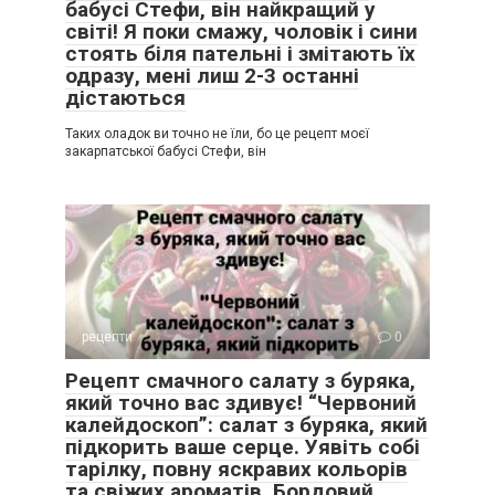
бабусі Стефи, він найкращий у
світі! Я поки смажу, чоловік і сини
стоять біля пательні і змітають їх
одразу, мені лиш 2-3 останні
дістаються
Таких оладок ви точно не їли, бо це рецепт моєї
закарпатської бабусі Стефи, він
рецепти
0
Рецепт смачного салату з буряка,
який точно вас здивує! “Червоний
калейдоскоп”: салат з буряка, який
підкорить ваше серце. Уявіть собі
тарілку, повну яскравих кольорів
та свіжих ароматів. Бордовий