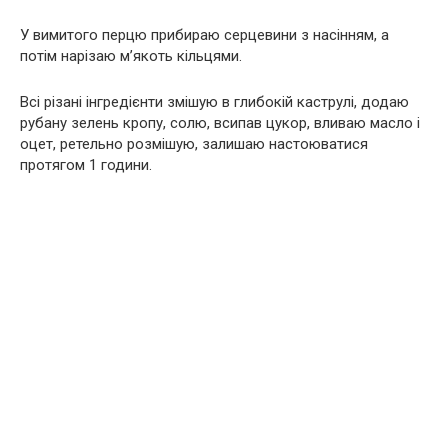
У вимитого перцю прибираю серцевини з насінням, а
потім нарізаю м’якоть кільцями.
Всі різані інгредієнти змішую в глибокій каструлі, додаю
рубану зелень кропу, солю, всипав цукор, вливаю масло і
оцет, ретельно розмішую, залишаю настоюватися
протягом 1 години.