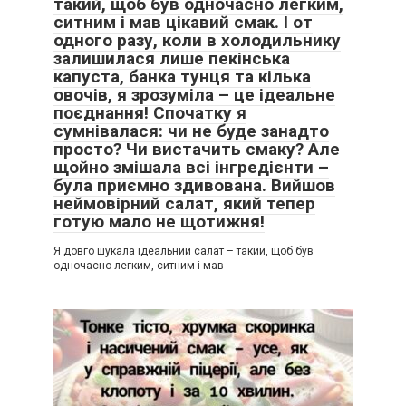
такий, щоб був одночасно легким,
ситним і мав цікавий смак. І от
одного разу, коли в холодильнику
залишилася лише пекінська
капуста, банка тунця та кілька
овочів, я зрозуміла – це ідеальне
поєднання! Спочатку я
сумнівалася: чи не буде занадто
просто? Чи вистачить смаку? Але
щойно змішала всі інгредієнти –
була приємно здивована. Вийшов
неймовірний салат, який тепер
готую мало не щотижня!
Я довго шукала ідеальний салат – такий, щоб був
одночасно легким, ситним і мав