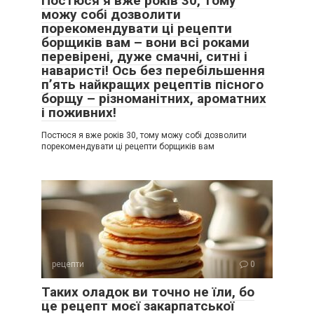
Постюся я вже років 30, тому
можу собі дозволити
порекомендувати ці рецепти
борщиків вам – вони всі роками
перевірені, дуже смачні, ситні і
наваристі! Ось без перебільшення
п’ять найкращих рецептів пісного
борщу – різноманітних, ароматних
і поживних!
Постюся я вже років 30, тому можу собі дозволити
порекомендувати ці рецепти борщиків вам
рецепти
0
Таких оладок ви точно не їли, бо
це рецепт моєї закарпатської