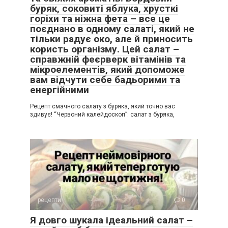
буряк, соковиті яблука, хрусткі
горіхи та ніжна фета – все це
поєднано в одному салаті, який не
тільки радує око, але й приносить
користь організму. Цей салат –
справжній феєрверк вітамінів та
мікроелементів, який допоможе
вам відчути себе бадьорими та
енергійними
Рецепт смачного салату з буряка, який точно вас
здивує! “Червоний калейдоскоп”: салат з буряка,
рецепти
0
Я довго шукала ідеальний салат –