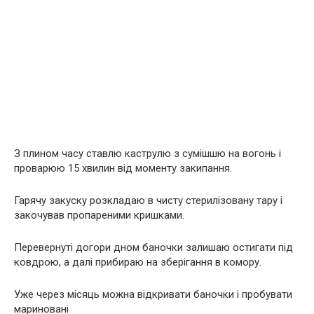
З плином часу ставлю каструлю з сумішшю на вогонь і
проварюю 15 хвилин від моменту закипання.
Гарячу закуску розкладаю в чисту стерилізовану тару і
закочував пропареними кришками.
Перевернуті догори дном баночки залишаю остигати під
ковдрою, а далі прибираю на зберігання в комору.
Уже через місяць можна відкривати баночки і пробувати
мариновані