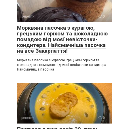
рецепти
0
Морквяна пасочка з курагою,
грецьким горіхом та шоколадною
помадою від моєї невісточки-
кондитера. Найсмачніша пасочка
на все Закарпаття!
Морквяна пасочка з курагою, грецьким горіхом та
шоколадною помадою від моєї невісточки-кондитера.
Найсмачніша пасочка
рецепти
0