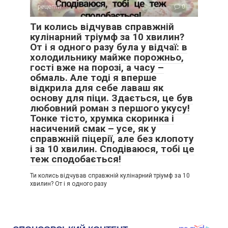
рецепти
0
Ти колись відчував справжній
кулінарний тріумф за 10 хвилин?
От і я одного разу була у відчаї: в
холодильнику майже порожньо,
гості вже на порозі, а часу –
обмаль. Але тоді я вперше
відкрила для себе лаваш як
основу для піци. Здається, це був
любовний роман з першого укусу!
Тонке тісто, хрумка скоринка і
насичений смак – усе, як у
справжній піцерії, але без клопоту
і за 10 хвилин. Сподіваюся, тобі це
теж сподобається!
Ти колись відчував справжній кулінарний тріумф за 10
хвилин? От і я одного разу