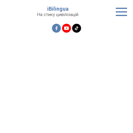
Перейти
iBilingua
до
На стику цивілізацій
вмісту