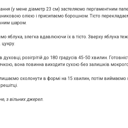
ання (у мене діаметр 23 см) застеляємо пергаментним папе
никовою олією і присипаємо борошном. Тісто перекладаєм
івним шаром.
мо яблука, злегка вдавлюючи їх в тісто. Зверху яблука те
. цукру.
в духовці, розігрітій до 180 градусів 45-50 хвилин. Готовні
чкою, вона повинна виходити сухою без залишків мокрого 
алишаємо охолонути в формі на 15 хвилин, потім виймаємо й
решітці.
е, з вільних джерел.