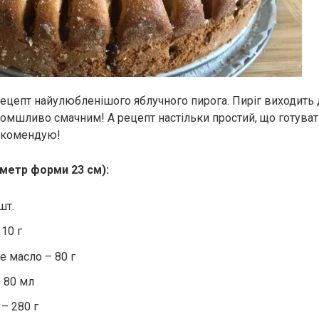
цепт найулюбленішого яблучного пирога. Пиріг виходить 
омшливо смачним! А рецепт настільки простий, що готува
екомендую!
аметр форми 23 см):
шт.
10 г
 масло – 80 г
 80 мл
– 280 г