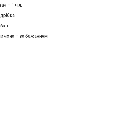
ч – 1 ч.л.
 дрібка
ібка
лимона – за бажанням