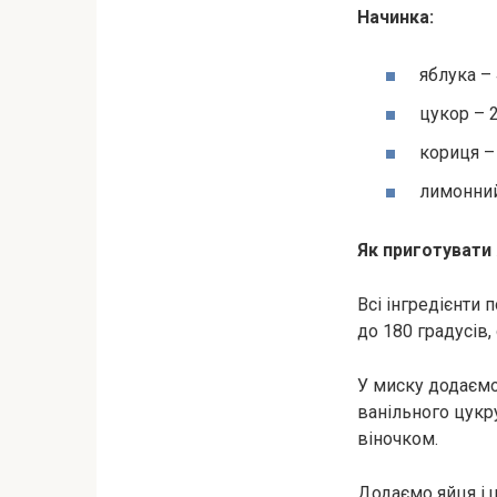
Начинка:
яблука – 
цукор – 2 
кориця – 
лимонний 
Як приготувати 
Всі інгредієнти 
до 180 градусів
У миску додаємо 
ванільного цукр
віночком.
Додаємо яйця і 