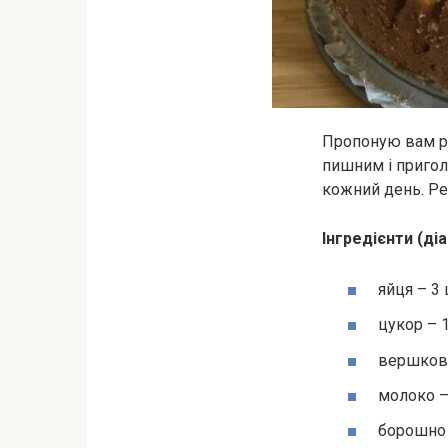
Пропоную вам ре
пишним і пригол
кожний день. Р
Інгредієнти (ді
яйця – 3 
цукор – 1
вершкове
молоко –
борошно 