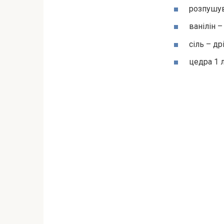
розпушува
ванілін –
сіль – др
цедра 1 