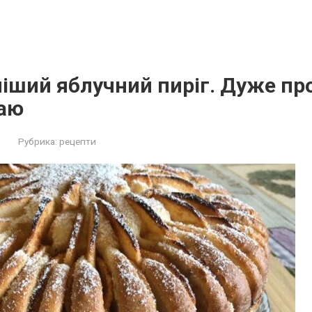
іший яблучний пиріг. Дуже пр
чаю
Рубрика:
рецепти