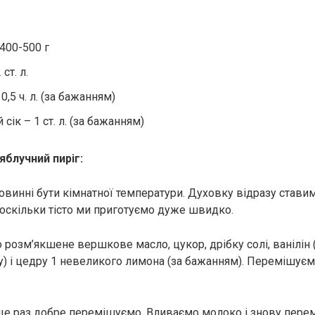
400-500 г
ст. л.
0,5 ч. л. (за бажанням)
сік – 1 ст. л. (за бажанням)
яблучний пиріг:
повинні бути кімнатної температури. Духовку відразу ставим
, оскільки тісто ми приготуємо дуже швидко.
розм’якшене вершкове масло, цукор, дрібку солі, ванілін (а
у) і цедру 1 невеликого лимона (за бажанням). Перемішуєм
ще раз добре перемішуємо. Вливаємо молоко і знову пере