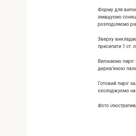
Форму для випік
змащуємо соняш
розподіляємо р
Зверху викладає
присипати 1 ст. л
Випікаємо пиріг 
дерев’яною пали
Готовий пиріг з
охолоджуємо на 
Фото ілюстративн