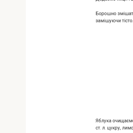
Борошно змішати
замішуючи тісто.
Яблука очищаємо 
ст. л. цукру, ли