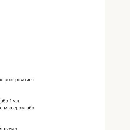
о розігріватися
бо 1 ч.л.
о міксером, або
мішуємо.