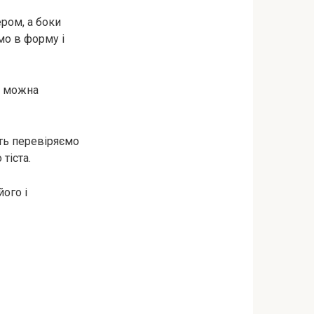
ром, а боки
о в форму і
ж можна
сть перевіряємо
тіста.
ого і