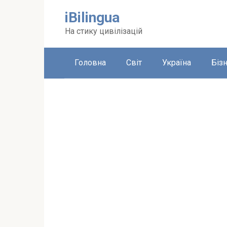
Перейти
iBilingua
до
вмісту
На стику цивілізацій
Головна
Світ
Україна
Біз