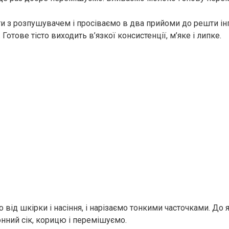
 з розпушувачем і просіваємо в два прийоми до решти інг
 Готове тісто виходить в’язкої консистенції, м’яке і липке.
від шкірки і насіння, і нарізаємо тонкими часточками. До
монний сік, корицю і перемішуємо.