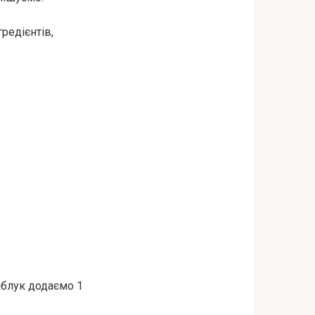
редієнтів,
 яблук додаємо 1