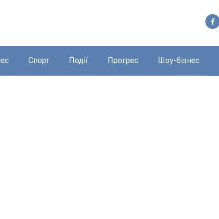
нес
Спорт
Події
Прогрес
Шоу-бізнес