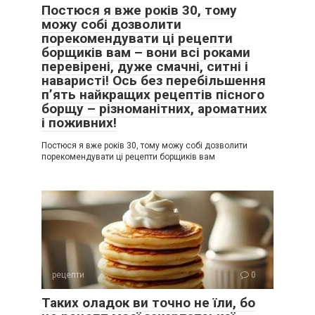
Постюся я вже років 30, тому
можу собі дозволити
порекомендувати ці рецепти
борщиків вам – вони всі роками
перевірені, дуже смачні, ситні і
наваристі! Ось без перебільшення
п’ять найкращих рецептів пісного
борщу – різноманітних, ароматних
і поживних!
Постюся я вже років 30, тому можу собі дозволити
порекомендувати ці рецепти борщиків вам
рецепти
0
Таких оладок ви точно не їли, бо