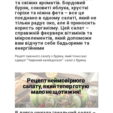
та свіжих ароматів. Бордовий
буряк, соковиті яблука, хрусткі
горіхи та ніжна фета – все це
поєднано в одному салаті, який не
тільки радує око, але й приносить
користь організму. Цей салат –
справжній феєрверк вітамінів та
мікроелементів, який допоможе
вам відчути себе бадьорими та
енергійними
Рецепт смачного салату з буряка, який точно вас
здивує! “Червоний калейдоскоп”: салат з буряка,
рецепти
0
Я довго шукала ідеальний салат –