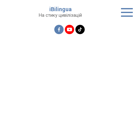
Перейти
iBilingua
до
На стику цивілізацій
вмісту