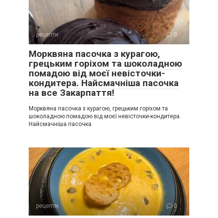
рецепти
0
Морквяна пасочка з курагою,
грецьким горіхом та шоколадною
помадою від моєї невісточки-
кондитера. Найсмачніша пасочка
на все Закарпаття!
Морквяна пасочка з курагою, грецьким горіхом та
шоколадною помадою від моєї невісточки-кондитера.
Найсмачніша пасочка
рецепти
0