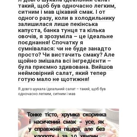
такий, щоб був одночасно легким,
ситним і мав цікавий смак. І от
одного разу, коли в холодильнику
залишилася лише пекінська
капуста, банка тунця та кілька
овочів, я зрозуміла – це ідеальне
поєднання! Спочатку я
сумнівалася: чи не буде занадто
просто? Чи вистачить смаку? Але
щойно змішала всі інгредієнти –
була приємно здивована. Вийшов
неймовірний салат, який тепер
готую мало не щотижня!
Я довго шукала ідеальний салат – такий, щоб був
одночасно легким, ситним і мав