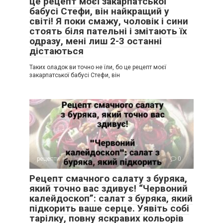
це рецепт моєї закарпатської
бабусі Стефи, він найкращий у
світі! Я поки смажу, чоловік і сини
стоять біля пательні і змітають їх
одразу, мені лиш 2-3 останні
дістаються
Таких оладок ви точно не їли, бо це рецепт моєї
закарпатської бабусі Стефи, він
рецепти
0
Рецепт смачного салату з буряка,
який точно вас здивує! “Червоний
калейдоскоп”: салат з буряка, який
підкорить ваше серце. Уявіть собі
тарілку, повну яскравих кольорів