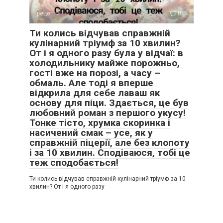
рецепти
0
Ти колись відчував справжній
кулінарний тріумф за 10 хвилин?
От і я одного разу була у відчаї: в
холодильнику майже порожньо,
гості вже на порозі, а часу –
обмаль. Але тоді я вперше
відкрила для себе лаваш як
основу для піци. Здається, це був
любовний роман з першого укусу!
Тонке тісто, хрумка скоринка і
насичений смак – усе, як у
справжній піцерії, але без клопоту
і за 10 хвилин. Сподіваюся, тобі це
теж сподобається!
Ти колись відчував справжній кулінарний тріумф за 10
хвилин? От і я одного разу