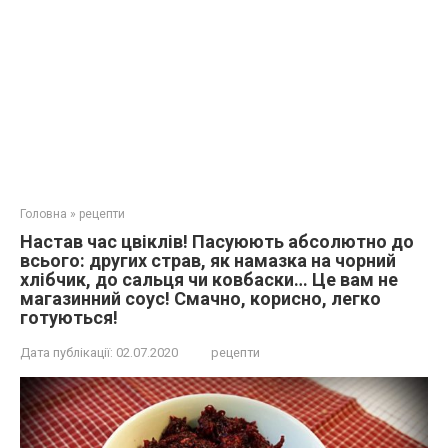
Головна
»
рецепти
Настав час цвіклів! Пасуюють абсолютно до
всього: других страв, як намазка на чорний
хлібчик, до сальця чи ковбаски… Це вам не
магазинний соус! Смачно, корисно, легко
готуються!
Дата публікації:
02.07.2020
рецепти