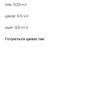
сіль: 0,25-ч.л
цукор: 0,5-ч.л
оцет: 0,5-ст.л
Готуються цвіклі так: