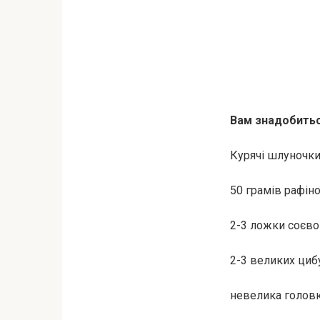
Вам знадобитьс
Курячі шлуночки
50 грамів рафіно
2-3 ложки соєвог
2-3 великих циб
невелика головк