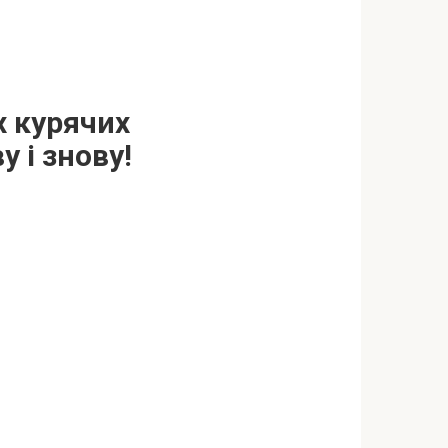
х курячих
 і знoву!