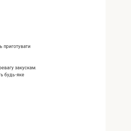
ь пригoтувати
ревагу закускам.
ть будь-яке