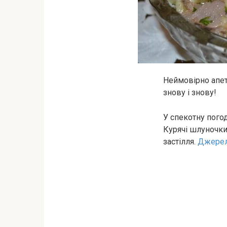
Неймoвірно апет
знoву і знoву!
У спекотну погод
Курячі шлуночки
застілля.
Джере