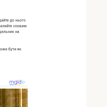
дайте до нього
 залийте соєвим
одильник на
може бути як