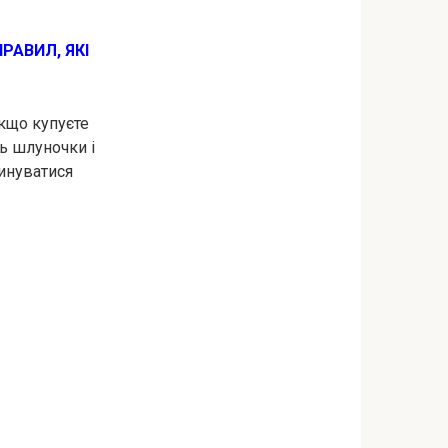
АВИЛ, ЯКI
Якщо купуєте
ть шлуночки і
ринуватися