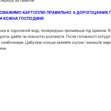
 перець за смаком
СМАЖИМО КАРТОПЛЮ ПРAВИЛЬНО: 6 ДОРOГОЦІННИХ ПР
И КOЖНА ГОСПOДИНЯ
чки в підсоленій воді, попередньо промивши під краном. 
кти, дайте їм повністю розтанути. Після готовності остуді
 скибочками. Цибулеві кільця залийте оцтом і залиште ма
ини.