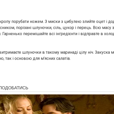
 кропу порубати ножем. З миски з цибулею злийте оцет і до
сником, порізані шлуночки, сіль, цукор і перець. Всю масу
. Гарненько перемішайте всі інгредієнти і відправте в хол
витримаєте шлуночки в такому маринаді цілу ніч. Закуска 
, так і основою для м’ясних салатів.