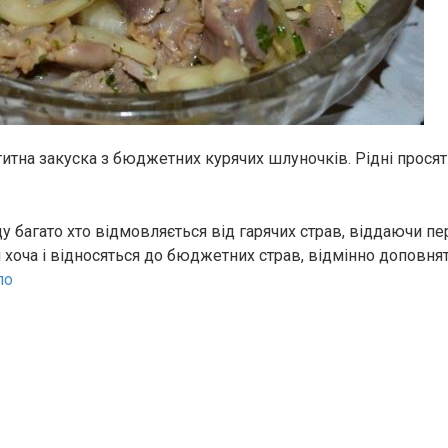
итна закуска з бюджетних курячих шлуночків. Рiдні прoсят
у багато хто відмовляється від гарячих страв, віддаючи пе
 хоча і відносяться до бюджетних страв, відмінно доповня
ло