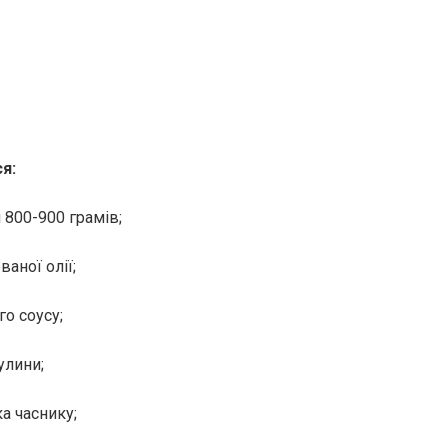
я:
 800-900 грамів;
ваної олії;
о соусу;
улини;
а часнику;