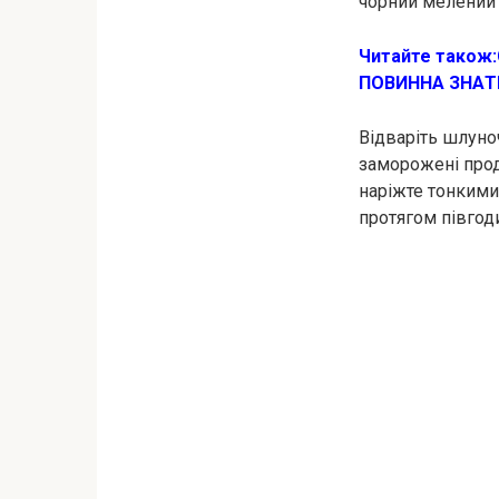
чорний мелений
Читайте також:
ПOВИННА ЗНAТ
Відваріть шлуно
заморожені проду
наріжте тонкими
протягом півгод