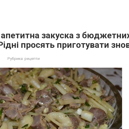
 апетитна закуска з бюджетни
Рiдні прoсять пригoтувати знoву
Рубрика:
рецепти