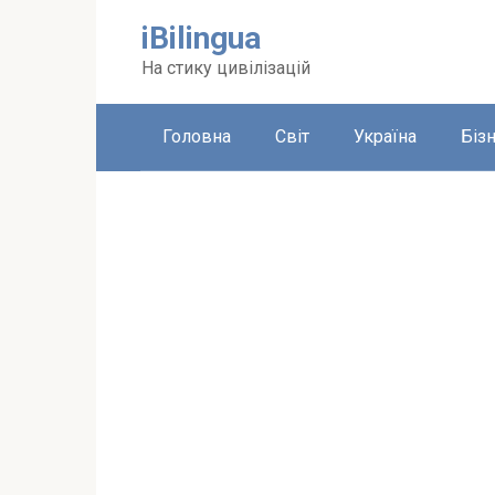
Перейти
iBilingua
до
вмісту
На стику цивілізацій
Головна
Світ
Україна
Біз