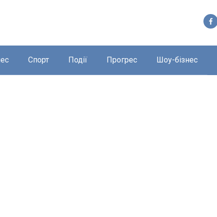
нес
Спорт
Події
Прогрес
Шоу-бізнес