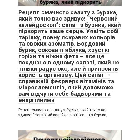
Рецепт смачного салату з буряка,
який точно вас здивує! “Червоний
калейдоскоп”: салат з буряка, який
підкорить ваше серце. Уявіть собі
тарілку, повну яскравих кольорів
та свіжих ароматів. Бордовий
буряк, соковиті яблука, хрусткі
горіхи та ніжна фета – все це
поєднано в одному салаті, який не
тільки радує око, але й приносить
користь організму. Цей салат –
справжній феєрверк вітамінів та
мікроелементів, який допоможе
вам відчути себе бадьорими та
енергійними
Рецепт смачного салату з буряка, який точно вас
здивує! “Червоний калейдоскоп”: салат з буряка,