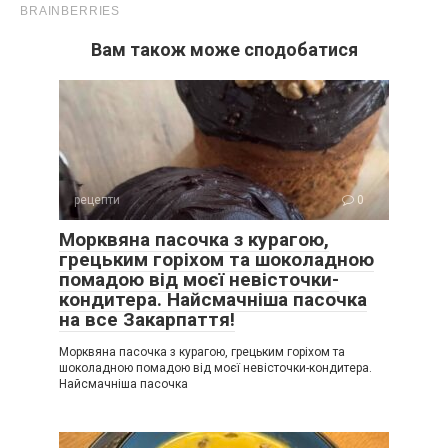
Вам також може сподобатися
рецепти
0
Морквяна пасочка з курагою,
грецьким горіхом та шоколадною
помадою від моєї невісточки-
кондитера. Найсмачніша пасочка
на все Закарпаття!
Морквяна пасочка з курагою, грецьким горіхом та
шоколадною помадою від моєї невісточки-кондитера.
Найсмачніша пасочка