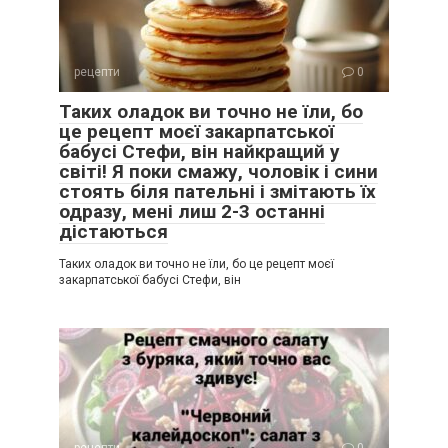
рецепти
0
Таких оладок ви точно не їли, бо
це рецепт моєї закарпатської
бабусі Стефи, він найкращий у
світі! Я поки смажу, чоловік і сини
стоять біля пательні і змітають їх
одразу, мені лиш 2-3 останні
дістаються
Таких оладок ви точно не їли, бо це рецепт моєї
закарпатської бабусі Стефи, він
рецепти
0