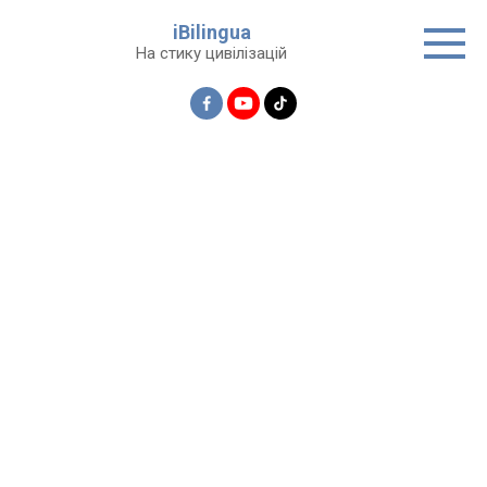
Перейти
iBilingua
до
На стику цивілізацій
вмісту