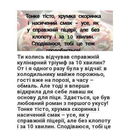
рецепти
0
Ти колись відчував справжній
кулінарний тріумф за 10 хвилин?
От і я одного разу була у відчаї: в
холодильнику майже порожньо,
гості вже на порозі, а часу –
обмаль. Але тоді я вперше
відкрила для себе лаваш як
основу для піци. Здається, це був
любовний роман з першого укусу!
Тонке тісто, хрумка скоринка і
насичений смак – усе, як у
справжній піцерії, але без клопоту
і за 10 хвилин. Сподіваюся, тобі це