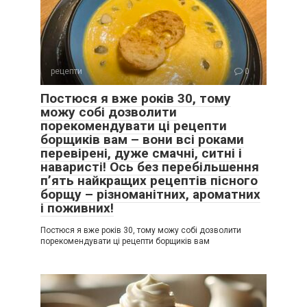
рецепти
0
Постюся я вже років 30, тому
можу собі дозволити
порекомендувати ці рецепти
борщиків вам – вони всі роками
перевірені, дуже смачні, ситні і
наваристі! Ось без перебільшення
п’ять найкращих рецептів пісного
борщу – різноманітних, ароматних
і поживних!
Постюся я вже років 30, тому можу собі дозволити
порекомендувати ці рецепти борщиків вам