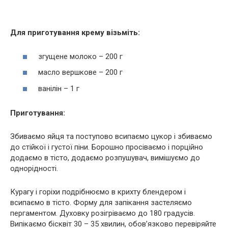
Для приготування крему візьміть:
згущене молоко – 200 г
масло вершкове – 200 г
ванілін – 1 г
Приготування:
Збиваємо яйця та поступово всипаємо цукор і збиваємо
до стійкої і густої піни. Борошно просіваємо і порційно
додаємо в тісто, додаємо розпушувач, вимішуємо до
однорідності.
Курагу і горіхи подрібнюємо в крихту блендером і
всипаємо в тісто. Форму для запікання застеляємо
пергаментом. Духовку розігріваємо до 180 градусів.
Випікаємо бісквіт 30 – 35 хвилин, обов’язково перевіряйте