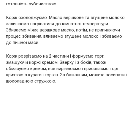
готовність зубочисткою.
Корж охолоджуємо. Масло вершкове та згущене молоко
залишаємо нагріватися до кімнатної температури.
Збиваємо м’яке вершкове масло, потім, не припиняючи
процес збивання, вливаємо згущене молоко і збиваємо
до пишної маси.
Корж розрізаємо на 2 частини і формуємо торт,
змащуючи коржі кремом. Зверху і з боків, також
обмазуємо кремом, все вирівнюємо і присипаємо торт
крихтою з кураги і горіхів. За бажанням, можете посипати і
шоколадною стружкою.