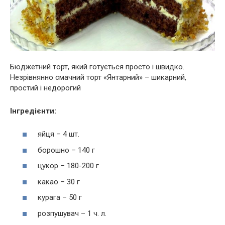
Бюджетний торт, який готується просто і швидко.
Незрівнянно смачний торт «Янтарний» – шикарний,
простий і недорогий
Інгредієнти:
яйця – 4 шт.
борошно – 140 г
цукор – 180-200 г
какао – 30 г
курага – 50 г
розпушувач – 1 ч. л.