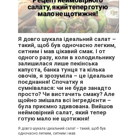
рецепти
0
Я довго шукала ідеальний салат –
такий, щоб був одночасно легким,
ситним і мав цікавий смак. І от
одного разу, коли в холодильнику
залишилася лише пекінська
капуста, банка тунця та кілька
овочів, я зрозуміла – це ідеальне
поєднання! Спочатку я
сумнівалася: чи не буде занадто
просто? Чи вистачить смаку? Але
щойно змішала всі інгредієнти –
була приємно здивована. Вийшов
неймовірний салат, який тепер
готую мало не щотижня!
Я довго шукала ідеальний салат – такий, щоб був
одночасно легким, ситним і мав