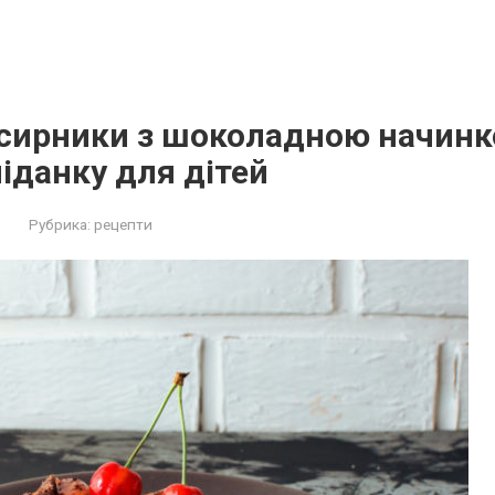
 сирники з шоколадною начинк
іданку для дітей
Рубрика:
рецепти