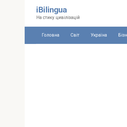
Перейти
iBilingua
до
вмісту
На стику цивілізацій
Головна
Світ
Україна
Біз