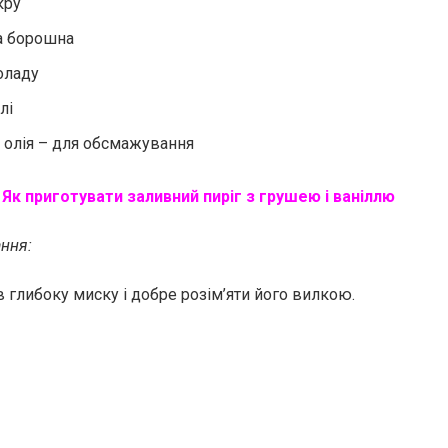
кру
а борошна
оладу
лі
олія – ​​для обсмажування
:
Як приготувати заливний пиріг з грушею і ваніллю
ання:
в глибоку миску і добре розім’яти його вилкою.