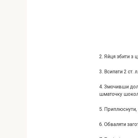
2. Яйця збити з 
3. Всипати 2 ст.
4. Змочивши дол
шматочку шокол
5. Приплюснути,
6. Обваляти заг