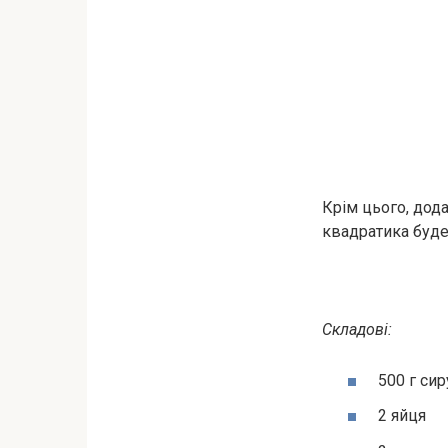
Крім цього, дод
квадратика буде
Складові:
500 г сир
2 яйця