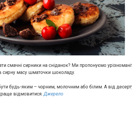
ати смачні сирники на сніданок? Ми пропонуємо урізномані
 в сирну масу шматочки шоколаду.
ти будь-яким – чорним, молочним або білим. А від десерт
раще відмовитися.
Джерело