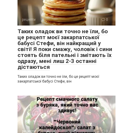
рецепти
0
Таких оладок ви точно не їли, бо
це рецепт моєї закарпатської
бабусі Стефи, він найкращий у
світі! Я поки смажу, чоловік і сини
стоять біля пательні і змітають їх
одразу, мені лиш 2-3 останні
дістаються
Таких оладок ви точно не їли, бо це рецепт моєї
закарпатської бабусі Стефи, він
рецепти
0