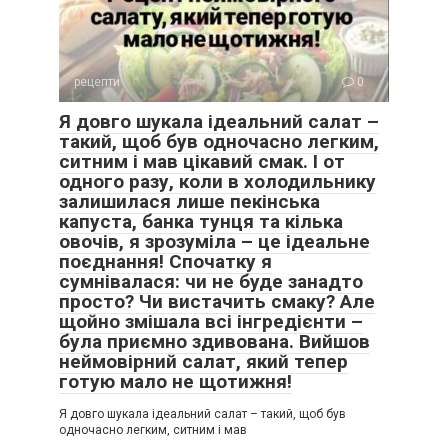
рецепти
0
Я довго шукала ідеальний салат –
такий, щоб був одночасно легким,
ситним і мав цікавий смак. І от
одного разу, коли в холодильнику
залишилася лише пекінська
капуста, банка тунця та кілька
овочів, я зрозуміла – це ідеальне
поєднання! Спочатку я
сумнівалася: чи не буде занадто
просто? Чи вистачить смаку? Але
щойно змішала всі інгредієнти –
була приємно здивована. Вийшов
неймовірний салат, який тепер
готую мало не щотижня!
Я довго шукала ідеальний салат – такий, щоб був
одночасно легким, ситним і мав