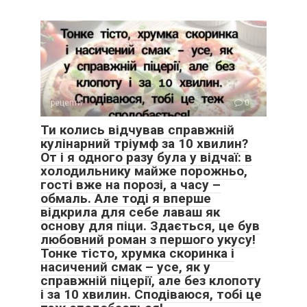
рецепти
0
Ти колись відчував справжній
кулінарний тріумф за 10 хвилин?
От і я одного разу була у відчаї: в
холодильнику майже порожньо,
гості вже на порозі, а часу –
обмаль. Але тоді я вперше
відкрила для себе лаваш як
основу для піци. Здається, це був
любовний роман з першого укусу!
Тонке тісто, хрумка скоринка і
насичений смак – усе, як у
справжній піцерії, але без клопоту
і за 10 хвилин. Сподіваюся, тобі це