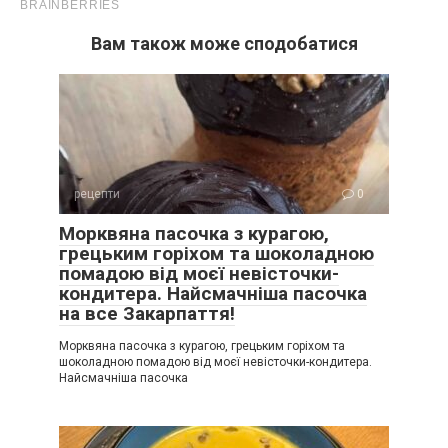
Вам також може сподобатися
рецепти
0
Морквяна пасочка з курагою,
грецьким горіхом та шоколадною
помадою від моєї невісточки-
кондитера. Найсмачніша пасочка
на все Закарпаття!
Морквяна пасочка з курагою, грецьким горіхом та
шоколадною помадою від моєї невісточки-кондитера.
Найсмачніша пасочка