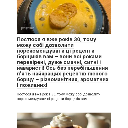
рецепти
0
Постюся я вже років 30, тому
можу собі дозволити
порекомендувати ці рецепти
борщиків вам – вони всі роками
перевірені, дуже смачні, ситні і
наваристі! Ось без перебільшення
п’ять найкращих рецептів пісного
борщу – різноманітних, ароматних
і поживних!
Постюся я вже років 30, тому можу собі дозволити
порекомендувати ці рецепти борщиків вам