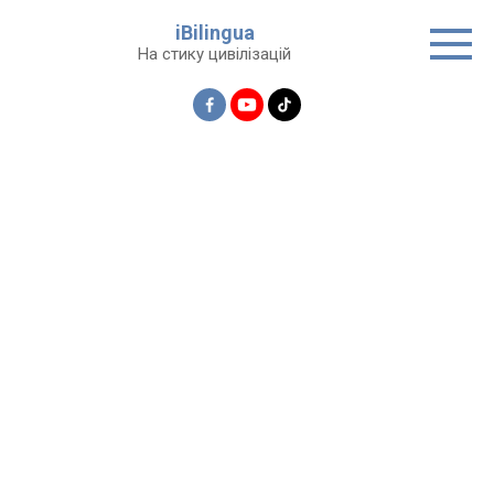
Перейти
iBilingua
до
На стику цивілізацій
вмісту