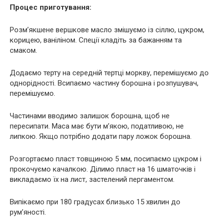
Процес приготування:
Розм’якшене вершкове масло змішуємо із сіллю, цукром,
корицею, ваніліном. Спеції кладіть за бажанням та
смаком.
Додаємо терту на середній тертці моркву, перемішуємо до
однорідності. Всипаємо частину борошна і розпушувач,
перемішуємо.
Частинами вводимо залишок борошна, щоб не
пересипати. Маса має бути м’якою, податливою, не
липкою. Якщо потрібно додати пару ложок борошна.
Розгортаємо пласт товщиною 5 мм, посипаємо цукром і
прокочуємо качалкою. Ділимо пласт на 16 шматочків і
викладаємо їх на лист, застелений пергаментом.
Випікаємо при 180 градусах близько 15 хвилин до
рум’яності.