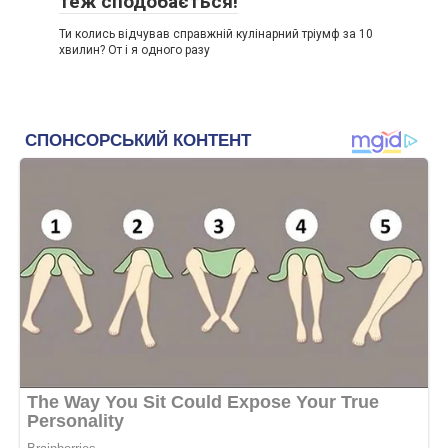
теж сподобається!
Ти колись відчував справжній кулінарний тріумф за 10
хвилин? От і я одного разу