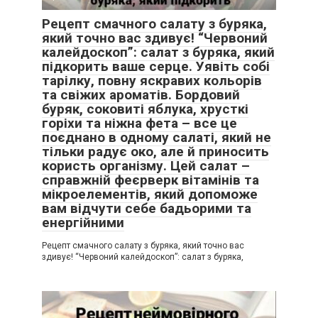
Рецепт смачного салату з буряка,
який точно вас здивує! “Червоний
калейдоскоп”: салат з буряка, який
підкорить ваше серце. Уявіть собі
тарілку, повну яскравих кольорів
та свіжих ароматів. Бордовий
буряк, соковиті яблука, хрусткі
горіхи та ніжна фета – все це
поєднано в одному салаті, який не
тільки радує око, але й приносить
користь організму. Цей салат –
справжній феєрверк вітамінів та
мікроелементів, який допоможе
вам відчути себе бадьорими та
енергійними
Рецепт смачного салату з буряка, який точно вас
здивує! “Червоний калейдоскоп”: салат з буряка,