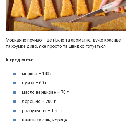
Морквяне печиво – це ніжне та ароматне, дуже красиве
та хрумке диво, яке просто та швидко готується.
Інгредієнти:
морква – 140 г
цукор – 60 г
масло вершкове – 70 г
борошно – 200 г
розпушувач – 1 ч. л.
ванілін та сіль, кориця