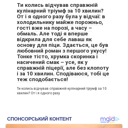
Ти колись відчував справжній
кулінарний тріумф за 10 хвилин?
От і я одного разу була у відчаї: в
холодильнику майже порожньо,
гості вже на порозі, а часу –
обмаль. Але тоді я вперше
відкрила для себе лаваш як
основу для піци. Здається, це був
любовний роман з першого укусу!
Тонке тісто, хрумка скоринка і
насичений смак – усе, як у
справжній піцерії, але без клопоту
і за 10 хвилин. Сподіваюся, тобі це
теж сподобається!
Ти колись відчував справжній кулінарний тріумф за 10
хвилин? От і я одного разу