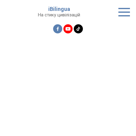
Перейти
iBilingua
до
На стику цивілізацій
вмісту