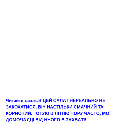
Читайте також:
В ЦEЙ САЛАТ НЕРEАЛЬНО НЕ
ЗАКОХАТИСЯ. ВIН НАСТIЛЬКИ СМAЧНИЙ ТА
КОPИСНИЙ. ГОТУЮ В ЛІТНЮ ПОРУ ЧАСТО, МOЇ
ДОМOЧАДЦІ ВІД НЬОГО В ЗAХВAТІ!