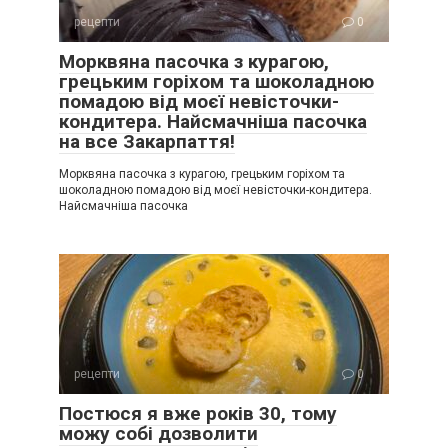
рецепти
0
Морквяна пасочка з курагою,
грецьким горіхом та шоколадною
помадою від моєї невісточки-
кондитера. Найсмачніша пасочка
на все Закарпаття!
Морквяна пасочка з курагою, грецьким горіхом та
шоколадною помадою від моєї невісточки-кондитера.
Найсмачніша пасочка
рецепти
0
Постюся я вже років 30, тому
можу собі дозволити