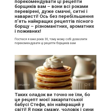
порекомендувати ці рецепти
борщиків вам – вони всі роками
перевірені, дуже смачні, ситні і
наваристі! Ось без перебільшення
п’ять найкращих рецептів пісного
борщу – різноманітних, ароматних
і поживних!
Постюся я вже років 30, тому можу собі дозволити
порекомендувати ці рецепти борщиків вам
рецепти
0
Таких оладок ви точно не їли, бо
це рецепт моєї закарпатської
бабусі Стефи, він найкращий у
світі! Я поки смажу, чоловік і сини