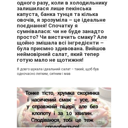
одного разу, коли в холодильнику
залишилася лише пекінська
капуста, банка тунця та кілька
овочів, я зрозуміла – це ідеальне
поєднання! Спочатку я
сумнівалася: чи не буде занадто
просто? Чи вистачить смаку? Але
щойно змішала всі інгредієнти –
була приємно здивована. Вийшов
неймовірний салат, який тепер
готую мало не щотижня!
Я довго шукала ідеальний салат – такий, щоб був
одночасно легким, ситним і мав
рецепти
0