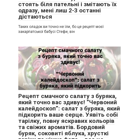
стоять біля пательні і змітають їх
одразу, мені лиш 2-3 останні
дістаються
Таких оладок ви точно не їли, бо це рецепт моєї
закарпатської бабусі Стефи, він
рецепти
0
Рецепт смачного салату з буряка,
який точно вас здивує! “Червоний
калейдоскоп”: салат з буряка, який
підкорить ваше серце. Уявіть собі
тарілку, повну яскравих кольорів
та свіжих ароматів. Бордовий
буряк, соковиті яблука, хрусткі