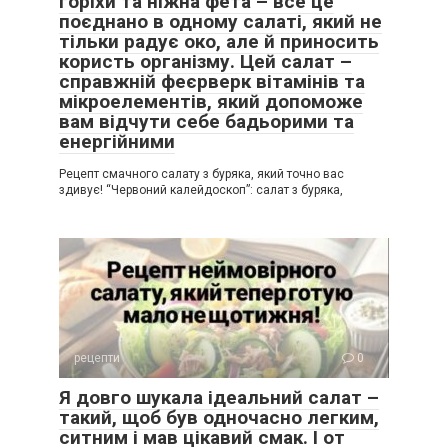
горіхи та ніжна фета – все це
поєднано в одному салаті, який не
тільки радує око, але й приносить
користь організму. Цей салат –
справжній феєрверк вітамінів та
мікроелементів, який допоможе
вам відчути себе бадьорими та
енергійними
Рецепт смачного салату з буряка, який точно вас
здивує! “Червоний калейдоскоп”: салат з буряка,
рецепти
0
Я довго шукала ідеальний салат –
такий, щоб був одночасно легким,
ситним і мав цікавий смак. І от