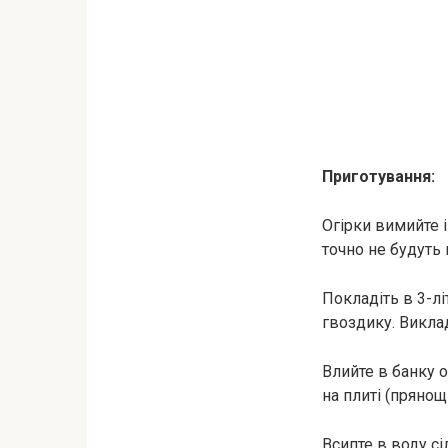
Приготування:
Огірки вимийте 
точно не будуть 
Покладіть в 3-лі
гвоздику. Виклад
Влийте в банку 
на плиті (прянощ
Всипте в воду сі