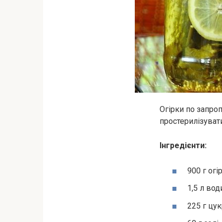
Огірки по запро
простерилізуват
Інгредієнти:
900 г огі
1,5 л вод
225 г цу