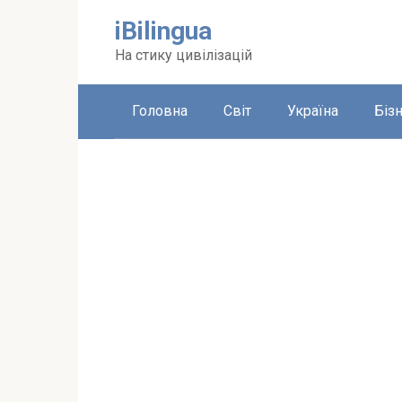
Перейти
iBilingua
до
вмісту
На стику цивілізацій
Головна
Світ
Україна
Біз