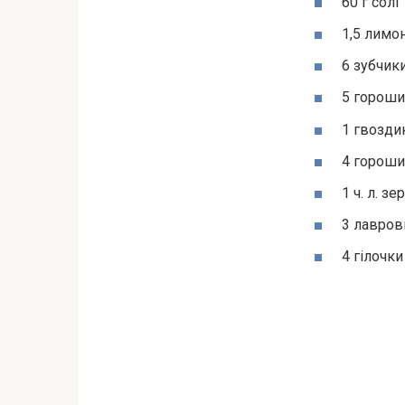
60 г солі
1,5 лимо
6 зубчик
5 гороши
1 гвозди
4 горош
1 ч. л. зе
3 лавров
4 гілочк