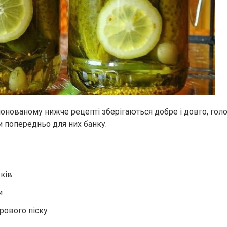
понованому нижче рецепті зберігаються добре і довго, гол
и попередньо для них банку.
рків
и
крового піску