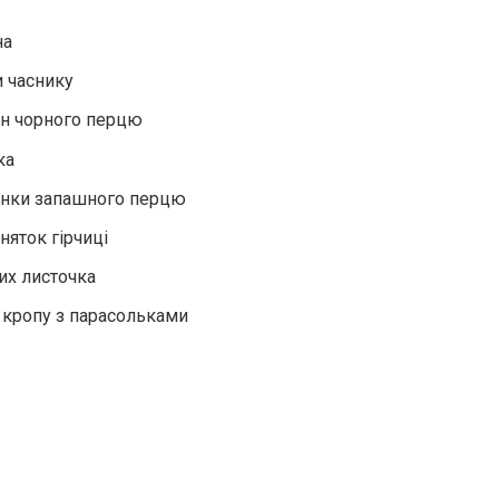
на
и часнику
н чорного перцю
ка
инки запашного перцю
рняток гірчиці
их листочка
и кропу з парасольками