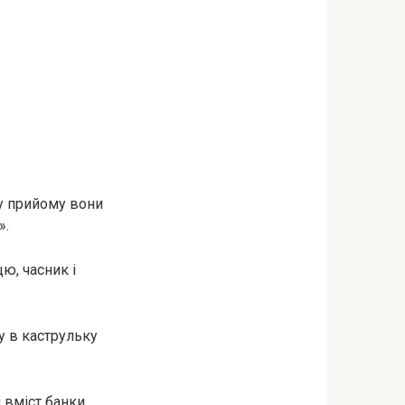
у прийому вони
».
ю, часник і
у в каструльку
 вміст банки.