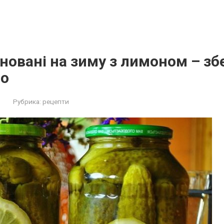
новані на зиму з лимоном – зб
го
Рубрика:
рецепти