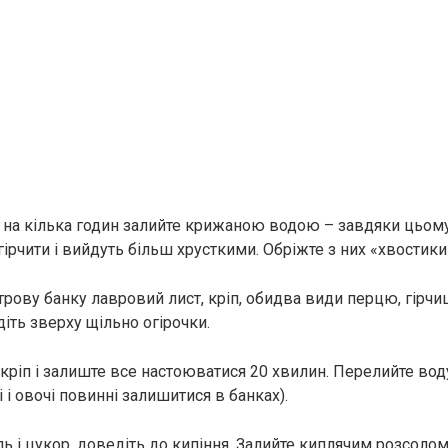
і на кілька годин залийте крижаною водою – завдяки цьом
гірчити і вийдуть більш хрусткими. Обріжте з них «хвостики
трову банку лавровий лист, кріп, обидва види перцю, гірчиц
іть зверху щільно огірочки.
окріп і залиште все настоюватися 20 хвилин. Перелийте вод
і і овочі повинні залишитися в банках).
ль і цукор, доведіть до кипіння. Залийте киплячим розсолом