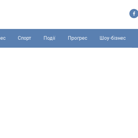
нес
Спорт
Події
Прогрес
Шоу-бізнес