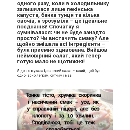
одного разу, коли в холодильнику
залишилася лише пекінська
капуста, банка тунця та кілька
овочів, я зрозуміла – це ідеальне
поєднання! Спочатку я
сумнівалася: чи не буде занадто
просто? Чи вистачить смаку? Але
щойно змішала всі інгредієнти –
була приємно здивована. Вийшов
неймовірний салат, який тепер
готую мало не щотижня!
Я довго шукала ідеальний салат – такий, щоб був
одночасно легким, ситним і мав
рецепти
0