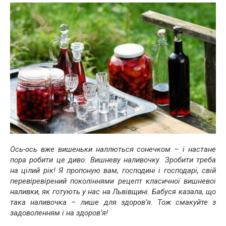
Ось-ось вже вишеньки наллються сонечком – і настане
пора робити це диво: Вишневу наливочку. Зробити треба
на цілий рік! Я пропоную вам, господині і господарі, свій
перевіревірений поколіннями рецепт класичної вишневої
наливки, як готують у нас на Львівщині. Бабуся казала, що
така наливочка – лише для здоров’я. Тож смакуйте з
задоволенням і на здоров’я!