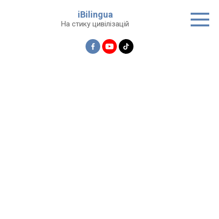
Перейти
iBilingua
до
На стику цивілізацій
вмісту