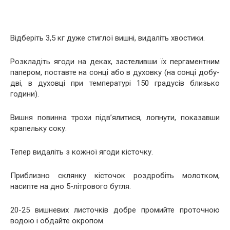
Відберіть 3,5 кг дуже стиглої вишні, видаліть хвостики.
Розкладіть ягоди на деках, застеливши їх пергаментним
папером, поставте на сонці або в духовку (на сонці добу-
дві, в духовці при температурі 150 градусів близько
години).
Вишня повинна трохи підв’ялитися, лопнути, показавши
крапельку соку.
Тепер видаліть з кожної ягоди кісточку.
Приблизно склянку кісточок роздробіть молотком,
насипте на дно 5-літрового бутля.
20-25 вишневих листочків добре промийте проточною
водою і обдайте окропом.