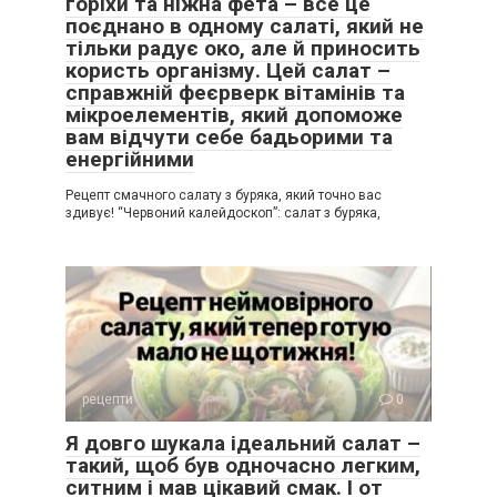
горіхи та ніжна фета – все це
поєднано в одному салаті, який не
тільки радує око, але й приносить
користь організму. Цей салат –
справжній феєрверк вітамінів та
мікроелементів, який допоможе
вам відчути себе бадьорими та
енергійними
Рецепт смачного салату з буряка, який точно вас
здивує! “Червоний калейдоскоп”: салат з буряка,
рецепти
0
Я довго шукала ідеальний салат –
такий, щоб був одночасно легким,
ситним і мав цікавий смак. І от