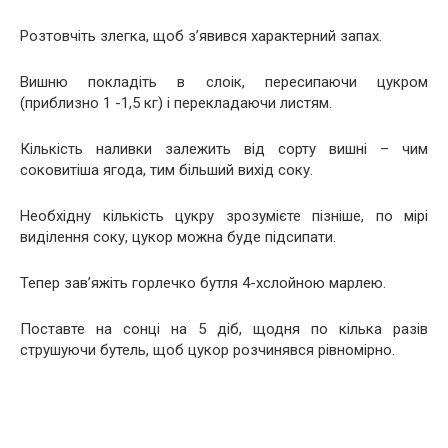
Розтовчіть злегка, щоб з’явився характерний запах.
Вишню покладіть в слоік, пересипаючи цукром
(приблизно 1 -1,5 кг) і перекладаючи листям.
Кількість наливки залежить від сорту вишні – чим
соковитіша ягода, тим більший вихід соку.
Необхідну кількість цукру зрозумієте пізніше, по мірі
виділення соку, цукор можна буде підсипати.
Тепер зав’яжіть горлечко бутля 4-хслойною марлею.
Поставте на сонці на 5 діб, щодня по кілька разів
струшуючи бутель, щоб цукор розчинявся рівномірно.