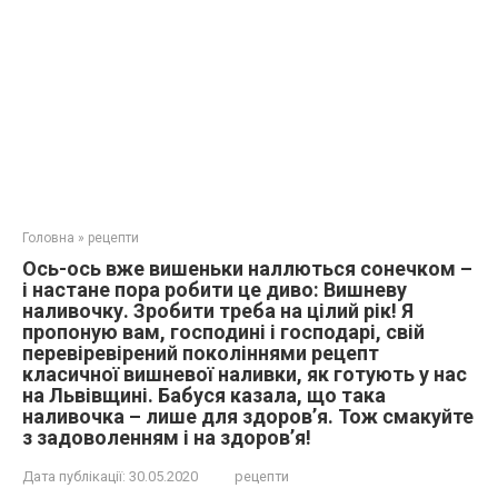
Головна
»
рецепти
Ось-ось вже вишеньки наллються сонечком –
і настане пора робити це диво: Вишневу
наливочку. Зробити треба на цілий рік! Я
пропоную вам, господині і господарі, свій
перевіревірений поколіннями рецепт
класичної вишневої наливки, як готують у нас
на Львівщині. Бабуся казала, що така
наливочка – лише для здоров’я. Тож смакуйте
з задоволенням і на здоров’я!
Дата публікації:
30.05.2020
рецепти