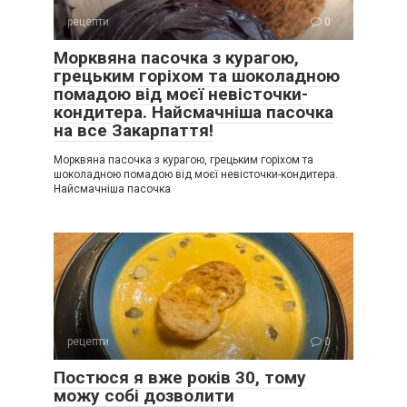
рецепти
0
Морквяна пасочка з курагою,
грецьким горіхом та шоколадною
помадою від моєї невісточки-
кондитера. Найсмачніша пасочка
на все Закарпаття!
Морквяна пасочка з курагою, грецьким горіхом та
шоколадною помадою від моєї невісточки-кондитера.
Найсмачніша пасочка
рецепти
0
Постюся я вже років 30, тому
можу собі дозволити