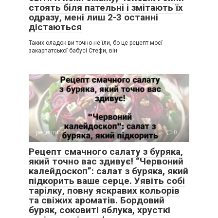
стоять біля пательні і змітають їх
одразу, мені лиш 2-3 останні
дістаються
Таких оладок ви точно не їли, бо це рецепт моєї
закарпатської бабусі Стефи, він
рецепти
0
Рецепт смачного салату з буряка,
який точно вас здивує! “Червоний
калейдоскоп”: салат з буряка, який
підкорить ваше серце. Уявіть собі
тарілку, повну яскравих кольорів
та свіжих ароматів. Бордовий
буряк, соковиті яблука, хрусткі