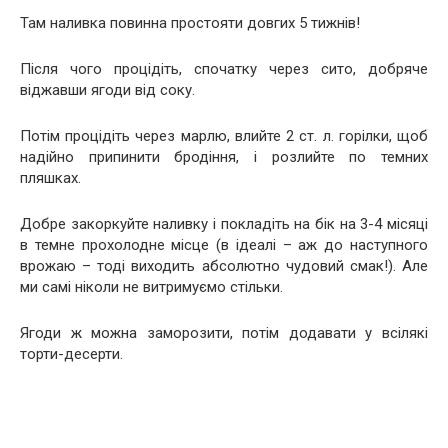
Там наливка повинна простояти довгих 5 тижнів!
Після чого процідіть, спочатку через сито, добряче
віджавши ягоди від соку.
Потім процідіть через марлю, влийте 2 ст. л. горілки, щоб
надійно припинити бродіння, і розлийте по темних
пляшках.
Добре закоркуйте наливку і покладіть на бік на 3-4 місяці
в темне прохолодне місце (в ідеалі – аж до наступного
врожаю – тоді виходить абсолютно чудовий смак!). Але
ми самі ніколи не витримуємо стільки.
Ягоди ж можна заморозити, потім додавати у всілякі
торти-десерти.