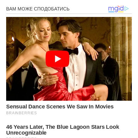
горілка, міцна і солодка!
Передрук без посилання на Ibilingua.com. заборонено.
Фото ілюстративне, з вільних джерел, fishing-caravan
Сподобалася стаття? Поділіться з друзями на
Facebook!