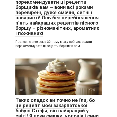
порекомендувати ці рецепти
борщиків вам – вони всі роками
перевірені, дуже смачні, ситні і
наваристі! Ось без перебільшення
п’ять найкращих рецептів пісного
борщу – різноманітних, ароматних
і поживних!
Постюся я вже років 30, тому можу собі дозволити
порекомендувати ці рецепти борщиків вам
рецепти
0
Таких оладок ви точно не їли, бо
це рецепт моєї закарпатської
бабусі Стефи, він найкращий у
світі! Я поки смажу, чоловік і сини