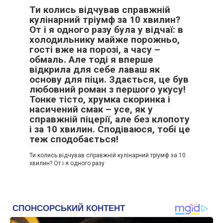
Ти колись відчував справжній
кулінарний тріумф за 10 хвилин?
От і я одного разу була у відчаї: в
холодильнику майже порожньо,
гості вже на порозі, а часу –
обмаль. Але тоді я вперше
відкрила для себе лаваш як
основу для піци. Здається, це був
любовний роман з першого укусу!
Тонке тісто, хрумка скоринка і
насичений смак – усе, як у
справжній піцерії, але без клопоту
і за 10 хвилин. Сподіваюся, тобі це
теж сподобається!
Ти колись відчував справжній кулінарний тріумф за 10
хвилин? От і я одного разу