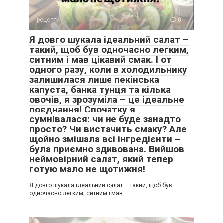
рецепти
0
Я довго шукала ідеальний салат –
такий, щоб був одночасно легким,
ситним і мав цікавий смак. І от
одного разу, коли в холодильнику
залишилася лише пекінська
капуста, банка тунця та кілька
овочів, я зрозуміла – це ідеальне
поєднання! Спочатку я
сумнівалася: чи не буде занадто
просто? Чи вистачить смаку? Але
щойно змішала всі інгредієнти –
була приємно здивована. Вийшов
неймовірний салат, який тепер
готую мало не щотижня!
Я довго шукала ідеальний салат – такий, щоб був
одночасно легким, ситним і мав