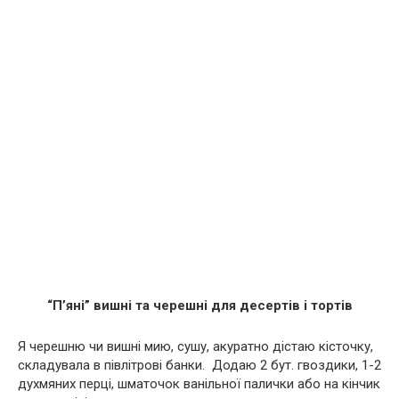
“П’яні” вишні та черешні для десертів і тортів
Я черешню чи вишні мию, сушу, акуратно дістаю кісточку,
складувала в півлітрові банки. Додаю 2 бут. гвоздики, 1-2
духмяних перці, шматочок ванільної палички або на кінчик