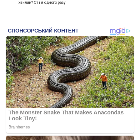
хвилин? От і я одного разу