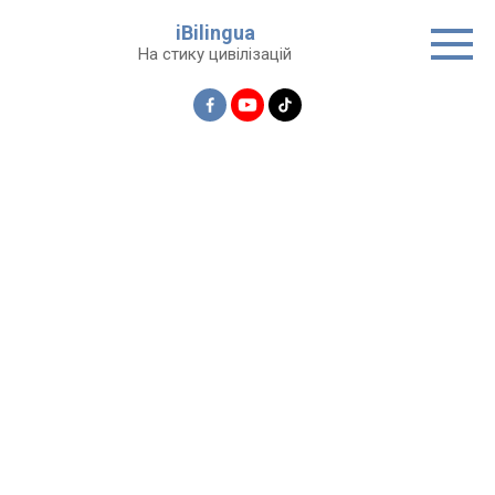
Перейти
iBilingua
до
На стику цивілізацій
вмісту