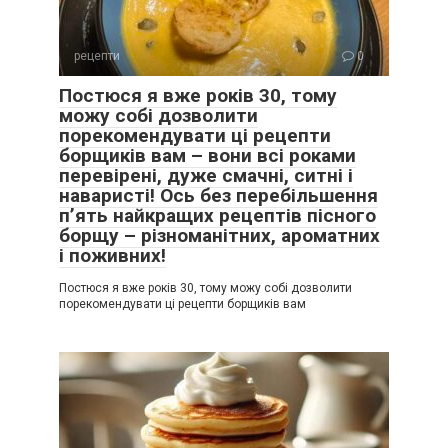
рецепти
0
Постюся я вже років 30, тому
можу собі дозволити
порекомендувати ці рецепти
борщиків вам – вони всі роками
перевірені, дуже смачні, ситні і
наваристі! Ось без перебільшення
п’ять найкращих рецептів пісного
борщу – різноманітних, ароматних
і поживних!
Постюся я вже років 30, тому можу собі дозволити
порекомендувати ці рецепти борщиків вам