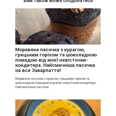
Вам також може сподобатися
рецепти
0
Морквяна пасочка з курагою,
грецьким горіхом та шоколадною
помадою від моєї невісточки-
кондитера. Найсмачніша пасочка
на все Закарпаття!
Морквяна пасочка з курагою, грецьким горіхом та
шоколадною помадою від моєї невісточки-кондитера.
Найсмачніша пасочка