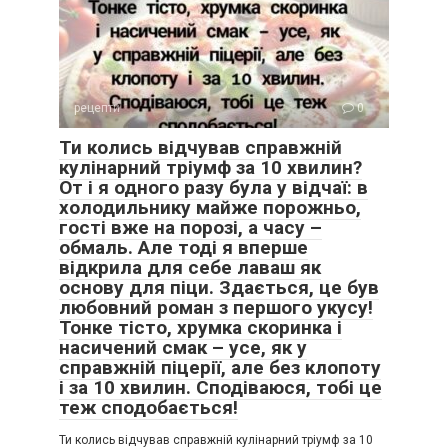
рецепти
0
Ти колись відчував справжній
кулінарний тріумф за 10 хвилин?
От і я одного разу була у відчаї: в
холодильнику майже порожньо,
гості вже на порозі, а часу –
обмаль. Але тоді я вперше
відкрила для себе лаваш як
основу для піци. Здається, це був
любовний роман з першого укусу!
Тонке тісто, хрумка скоринка і
насичений смак – усе, як у
справжній піцерії, але без клопоту
і за 10 хвилин. Сподіваюся, тобі це
теж сподобається!
Ти колись відчував справжній кулінарний тріумф за 10