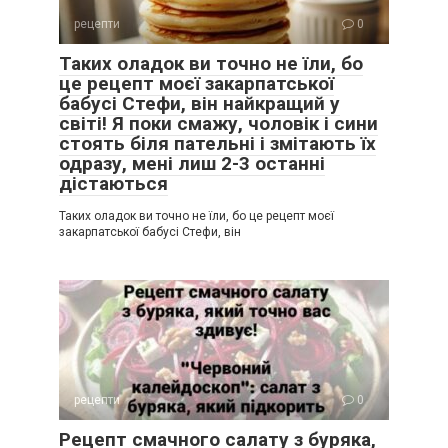
рецепти
0
Таких оладок ви точно не їли, бо
це рецепт моєї закарпатської
бабусі Стефи, він найкращий у
світі! Я поки смажу, чоловік і сини
стоять біля пательні і змітають їх
одразу, мені лиш 2-3 останні
дістаються
Таких оладок ви точно не їли, бо це рецепт моєї
закарпатської бабусі Стефи, він
рецепти
0
Рецепт смачного салату з буряка,