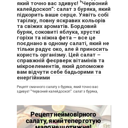
який точно вас здивує! “Червоний
калейдоскоп”: салат з буряка, який
підкорить ваше серце. Уявіть собі
тарілку, повну яскравих кольорів
та свіжих ароматів. Бордовий
буряк, соковиті яблука, хрусткі
горіхи та ніжна фета – все це
поєднано в одному салаті, який не
тільки радує око, але й приносить
користь організму. Цей салат –
справжній феєрверк вітамінів та
мікроелементів, який допоможе
вам відчути себе бадьорими та
енергійними
Рецепт смачного салату з буряка, який точно вас
здивує! “Червоний калейдоскоп”: салат з буряка,