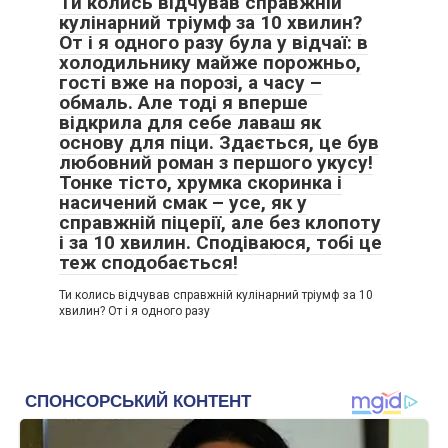
Ти колись відчував справжній
кулінарний тріумф за 10 хвилин?
От і я одного разу була у відчаї: в
холодильнику майже порожньо,
гості вже на порозі, а часу –
обмаль. Але тоді я вперше
відкрила для себе лаваш як
основу для піци. Здається, це був
любовний роман з першого укусу!
Тонке тісто, хрумка скоринка і
насичений смак – усе, як у
справжній піцерії, але без клопоту
і за 10 хвилин. Сподіваюся, тобі це
теж сподобається!
Ти колись відчував справжній кулінарний тріумф за 10
хвилин? От і я одного разу