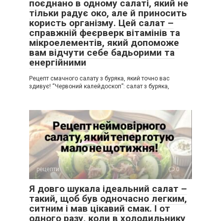
поєднано в одному салаті, який не
тільки радує око, але й приносить
користь організму. Цей салат –
справжній феєрверк вітамінів та
мікроелементів, який допоможе
вам відчути себе бадьорими та
енергійними
Рецепт смачного салату з буряка, який точно вас
здивує! “Червоний калейдоскоп”: салат з буряка,
рецепти
0
Я довго шукала ідеальний салат –
такий, щоб був одночасно легким,
ситним і мав цікавий смак. І от
одного разу, коли в холодильнику