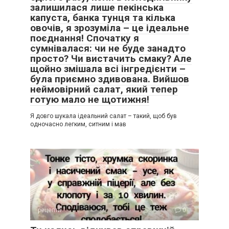
залишилася лише пекінська
капуста, банка тунця та кілька
овочів, я зрозуміла – це ідеальне
поєднання! Спочатку я
сумнівалася: чи не буде занадто
просто? Чи вистачить смаку? Але
щойно змішала всі інгредієнти –
була приємно здивована. Вийшов
неймовірний салат, який тепер
готую мало не щотижня!
Я довго шукала ідеальний салат – такий, щоб був
одночасно легким, ситним і мав
рецепти
0