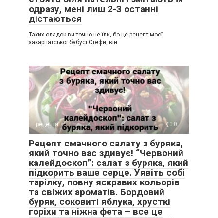
одразу, мені лиш 2-3 останні
дістаються
Таких оладок ви точно не їли, бо це рецепт моєї
закарпатської бабусі Стефи, він
рецепти
0
Рецепт смачного салату з буряка,
який точно вас здивує! “Червоний
калейдоскоп”: салат з буряка, який
підкорить ваше серце. Уявіть собі
тарілку, повну яскравих кольорів
та свіжих ароматів. Бордовий
буряк, соковиті яблука, хрусткі
горіхи та ніжна фета – все це