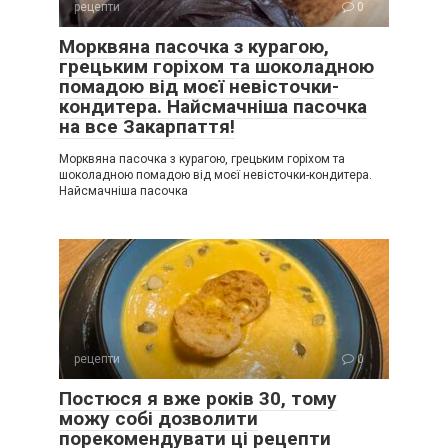
рецепти
0
Морквяна пасочка з курагою,
грецьким горіхом та шоколадною
помадою від моєї невісточки-
кондитера. Найсмачніша пасочка
на все Закарпаття!
Морквяна пасочка з курагою, грецьким горіхом та
шоколадною помадою від моєї невісточки-кондитера.
Найсмачніша пасочка
рецепти
0
Постюся я вже років 30, тому
можу собі дозволити
порекомендувати ці рецепти