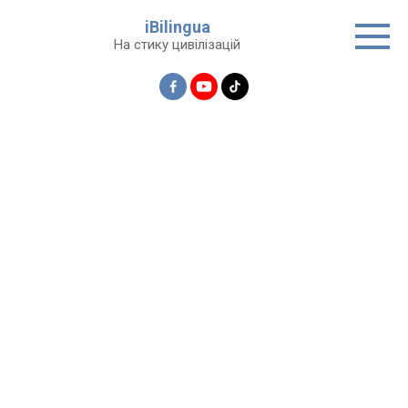
Перейти
iBilingua
до
На стику цивілізацій
вмісту