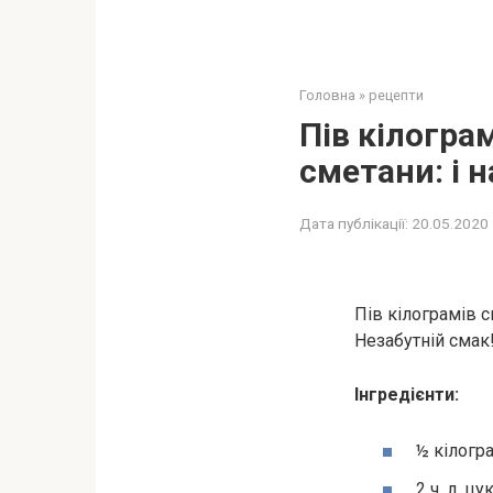
Головна
»
рецепти
Пів кілограм
сметани: і 
Дата публікації:
20.05.2020
Пів кілограмів си
Незабутній смак
Інгредієнти:
½ кілогр
2 ч. л. цу