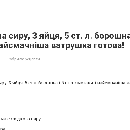
а сиру, 3 яйця, 5 ст. л. борошна 
найсмачніша ватрушка готова!
Рубрика:
рецепти
ру, 3 яйця, 5 ст.л. борошна і 5 ст.л. сметани: і найсмачніша
!
ама солодкого сиру
кру