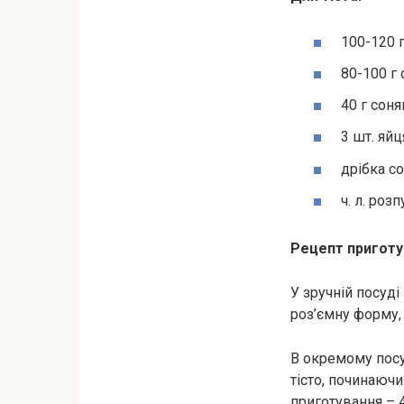
100-120 
80-100 г
40 г сон
3 шт. яйц
дрібка со
ч. л. роз
Рецепт приготу
У зручній посуді
роз’ємну форму,
В окремому посу
тісто, починаючи
приготування – 