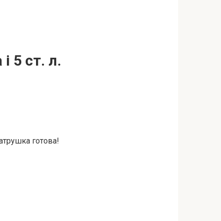
і 5 ст. л.
 ватрушка готова!