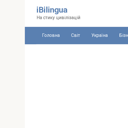
Перейти
iBilingua
до
вмісту
На стику цивілізацій
Головна
Світ
Україна
Біз