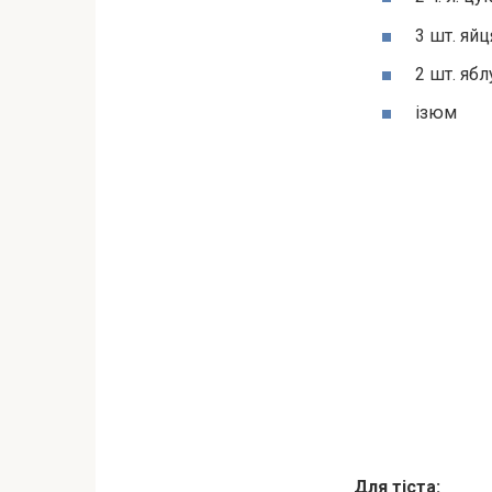
3 шт. яйц
2 шт. яб
ізюм
Для тіста: