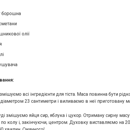
г борошна
 сметани
яшникової олії
я
лі
пушувача
вання:
 змішуємо всі інгредієнти для тіста. Маса повинна бути рід
 діаметром 23 сантиметри і виливаємо в неї приготовану м
ді змішуємо яйця сир, яблука і цукор. Отриману сирну мас
 по колу і, закінчуючи, центром. Духовку виставляємо на 20
40 хвилин.
Смачного!