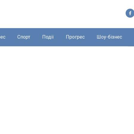
нес
Спорт
Події
Прогрес
Шоу-бізнес