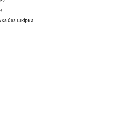
я
лука без шкірки