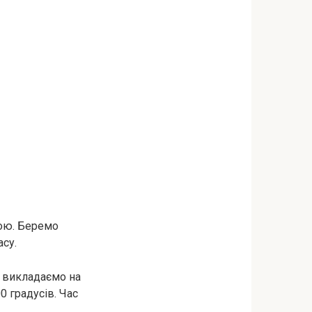
кою. Беремо
асу.
у викладаємо на
0 градусів. Час