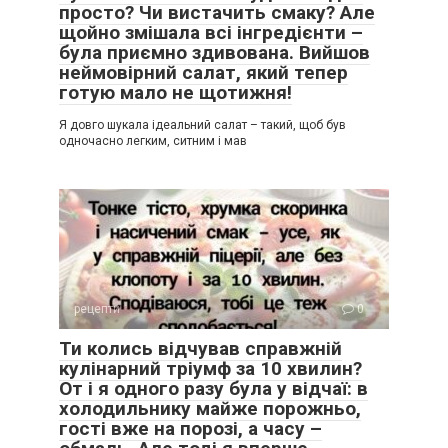
просто? Чи вистачить смаку? Але
щойно змішала всі інгредієнти –
була приємно здивована. Вийшов
неймовірний салат, який тепер
готую мало не щотижня!
Я довго шукала ідеальний салат – такий, щоб був
одночасно легким, ситним і мав
рецепти
0
Ти колись відчував справжній
кулінарний тріумф за 10 хвилин?
От і я одного разу була у відчаї: в
холодильнику майже порожньо,
гості вже на порозі, а часу –