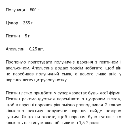
Полуниця – 500 г
Цукор – 255 г
Пектин – 5 г
Апельсин – 0,25 шт.
Пропоную приготувати полуничне варення з пектином і
апельсином. Апельсина додаю зовсім небагато, щоб він
не перебивав полуничний смак, а всього лише вніс у
варення легку цитрусову нотку.
Пектин легко придбати у супермаркетах будь-якої фірми.
Пектин рекомендується перемішати з цукровим піском,
щоб в варенні порошок рівномірно розподілився. З такою
кількістю пектину полуничне варення вийде помірно
густим. Якщо ви хочете, щоб варення було густіше, то
кількість пектину можна збільшити в 1,5-2 рази.