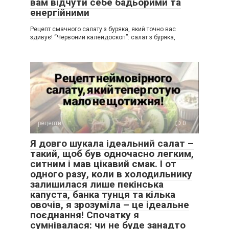
вам відчути себе бадьорими та
енергійними
Рецепт смачного салату з буряка, який точно вас
здивує! “Червоний калейдоскоп”: салат з буряка,
рецепти
0
Я довго шукала ідеальний салат –
такий, щоб був одночасно легким,
ситним і мав цікавий смак. І от
одного разу, коли в холодильнику
залишилася лише пекінська
капуста, банка тунця та кілька
овочів, я зрозуміла – це ідеальне
поєднання! Спочатку я
сумнівалася: чи не буде занадто