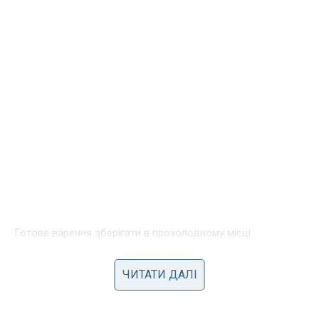
Готове варення зберігати в прохолодному місці.
Смачних вам чаювань!
ЧИТАТИ ДАЛІ
Передрук без посилання на Ibilingua.com. заборонено.