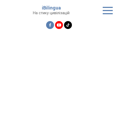
Перейти
iBilingua
до
На стику цивілізацій
вмісту