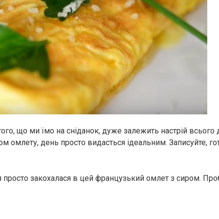
того, що ми їмо на сніданок, дуже залежить настрій всього д
м омлету, день просто видасться ідеальним. Записуйте, гот
я просто закохалася в цей французький омлет з сиром. Проб