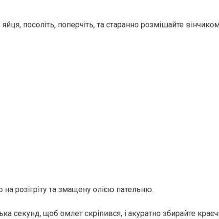
яйця, посоліть, поперчіть, та старанно розмішайте вінчиком
 на розігріту та змащену олією пательню.
ька секунд, щоб омлет скріпився, і акуратно збирайте крає