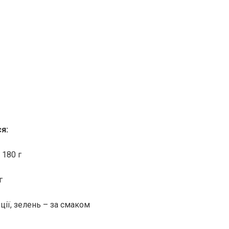
я:
 180 г
г
еції, зелень – за смаком