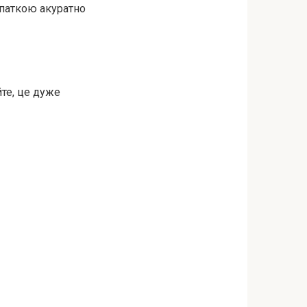
опаткою акуратно
йте, це дуже