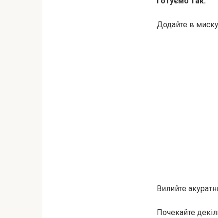
Готуємо так:
Додайте в миску 
Вилийте акуратно
Почекайте декіл