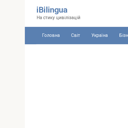
Перейти
iBilingua
до
вмісту
На стику цивілізацій
Головна
Світ
Україна
Біз