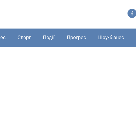
нес
Спорт
Події
Прогрес
Шоу-бізнес