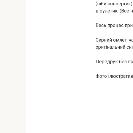
(ніби конвертик)
в рулетик. (Все
Весь процес при
Сирний омлет, ч
оригінальний сн
Передрук без пос
Фото ілюстратив