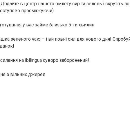
 Додайте в центр нашого омлету сир та зелень і скрутіть л
 поступово просмажуючи)
готування у вас займе близько 5-ти хвилин
ашка зеленого чаю – і ви повні сил для нового дня! Спробу
іданок!
илання на ibilingua суворо заборонений!
не з вільних джерел