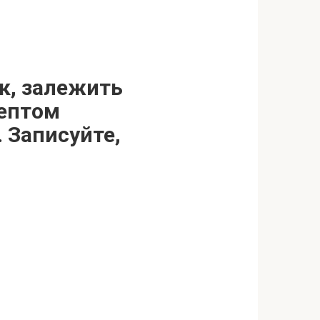
ок, залежить
цептом
 Записуйте,