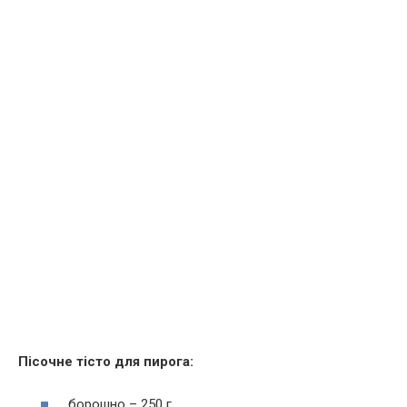
Пісочне тісто для пирога:
борошно – 250 г