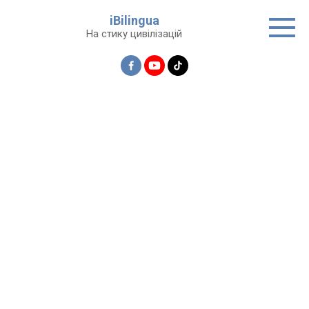
Перейти
iBilingua
до
На стику цивілізацій
вмісту