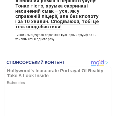
любовний роман з першого укусу!
Тонке тісто, хрумка скоринка і
насичений смак – усе, як у
справжній піцерії, але без клопоту
і за 10 хвилин. Сподіваюся, тобі це
теж сподобається!
Ти колись відчував справжній кулінарний тріумф за 10
хвилин? От і я одного разу