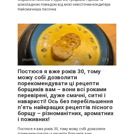
шоколадною помадою від моєї невісточки-кондитера.
Найсмачніша пасочка
рецепти
0
Постюся я вже років 30, тому
можу собі дозволити
порекомендувати ці рецепти
борщиків вам – вони всі роками
перевірені, дуже смачні, ситні і
наваристі! Ось без перебільшення
п’ять найкращих рецептів пісного
борщу – різноманітних, ароматних
і поживних!
Постюся я вже років 30, тому можу собі дозволити
порекомендувати ці рецепти борщиків вам