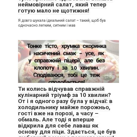
неймовірний салат, який тепер
готую мало не щотижня!
Я довго шукала ідеальний салат – такий, щоб був
одночасно легким, ситним і мав
рецепти
0
Ти колись відчував справжній
кулінарний тріумф за 10 хвилин?
От і я одного разу була у відчаї: в
холодильнику майже порожньо,
гості вже на порозі, а часу –
обмаль. Але тоді я вперше
відкрила для себе лаваш як
основу для піци. Здається, це був