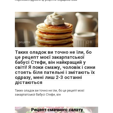
рецепти
0
Таких оладок ви точно не їли, бо
це рецепт моєї закарпатської
бабусі Стефи, він найкращий у
світі! Я поки смажу, чоловік і сини
стоять біля пательні і змітають їх
одразу, мені лиш 2-3 останні
дістаються
Таких оладок ви точно не їли, бо це рецепт моєї
закарпатської бабусі Стефи, він