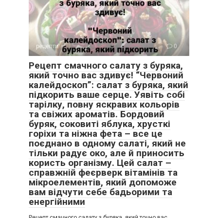
рецепти
0
Рецепт смачного салату з буряка,
який точно вас здивує! “Червоний
калейдоскоп”: салат з буряка, який
підкорить ваше серце. Уявіть собі
тарілку, повну яскравих кольорів
та свіжих ароматів. Бордовий
буряк, соковиті яблука, хрусткі
горіхи та ніжна фета – все це
поєднано в одному салаті, який не
тільки радує око, але й приносить
користь організму. Цей салат –
справжній феєрверк вітамінів та
мікроелементів, який допоможе
вам відчути себе бадьорими та
енергійними
Рецепт смачного салату з буряка, який точно вас