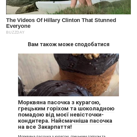
Вам також може сподобатися
рецепти
0
Морквяна пасочка з курагою,
грецьким горіхом та шоколадною
помадою від моєї невісточки-
кондитера. Найсмачніша пасочка
на все Закарпаття!
Морквяна пасочка з курагою, грецьким горіхом та