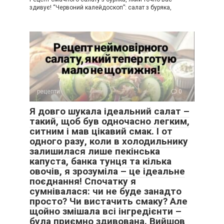
здивує! “Червоний калейдоскоп”: салат з буряка,
рецепти
0
Я довго шукала ідеальний салат –
такий, щоб був одночасно легким,
ситним і мав цікавий смак. І от
одного разу, коли в холодильнику
залишилася лише пекінська
капуста, банка тунця та кілька
овочів, я зрозуміла – це ідеальне
поєднання! Спочатку я
сумнівалася: чи не буде занадто
просто? Чи вистачить смаку? Але
щойно змішала всі інгредієнти –
була приємно здивована. Вийшов