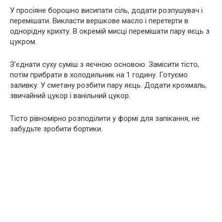
У просіяне борошно висипати сіль, додати розпушувач і
перемішати. Викласти вершкове масло і перетерти в
однорідну крихту. В окремій мисці перемішати пару яєць з
цукром.
З’єднати суху суміш з яєчною основою. Замісити тісто,
потім прибрати в холодильник на 1 годину. Готуємо
заливку. У сметану розбити пару яєць. Додати крохмаль,
звичайний цукор і ванільний цукор.
Тісто рівномірно розподілити у формі для запікання, не
забудьте зробити бортики.