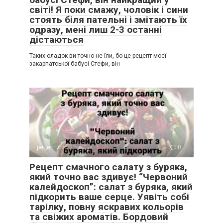
світі! Я поки смажу, чоловік і сини
стоять біля пательні і змітають їх
одразу, мені лиш 2-3 останні
дістаються
Таких оладок ви точно не їли, бо це рецепт моєї
закарпатської бабусі Стефи, він
рецепти
0
Рецепт смачного салату з буряка,
який точно вас здивує! “Червоний
калейдоскоп”: салат з буряка, який
підкорить ваше серце. Уявіть собі
тарілку, повну яскравих кольорів
та свіжих ароматів. Бордовий