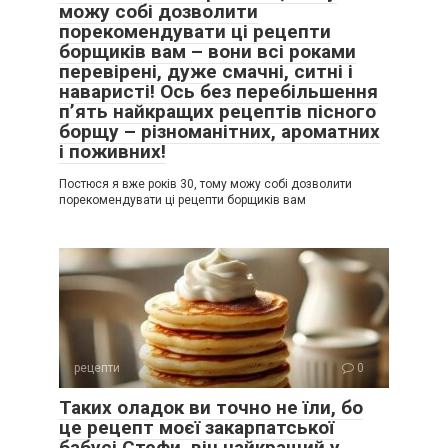
можу собі дозволити
порекомендувати ці рецепти
борщиків вам – вони всі роками
перевірені, дуже смачні, ситні і
наваристі! Ось без перебільшення
п’ять найкращих рецептів пісного
борщу – різноманітних, ароматних
і поживних!
Постюся я вже років 30, тому можу собі дозволити
порекомендувати ці рецепти борщиків вам
рецепти
0
Таких оладок ви точно не їли, бо
це рецепт моєї закарпатської
бабусі Стефи, він найкращий у