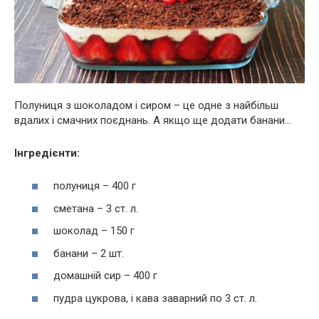
Полуниця з шоколадом і сиром – це одне з найбільш
вдалих і смачних поєднань. А якщо ще додати банани…
Інгредієнти:
полуниця – 400 г
сметана – 3 ст. л.
шоколад – 150 г
банани – 2 шт.
домашній сир – 400 г
пудра цукрова, і кава заварний по 3 ст. л.