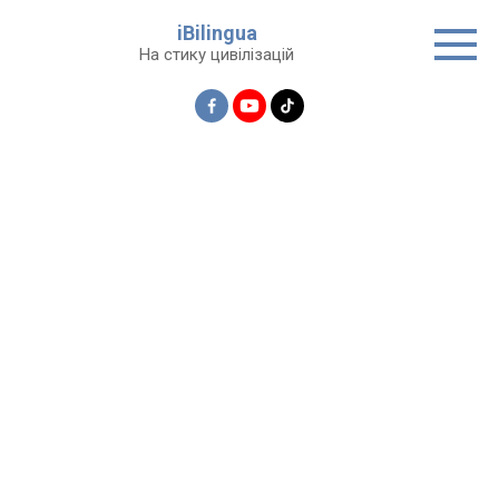
Перейти
iBilingua
до
На стику цивілізацій
вмісту