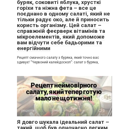
буряк, соковиті яблука, хрусткі
горіхи та ніжна фета – все це
поєднано в одному салаті, який не
тільки радує око, але й приносить
користь організму. Цей салат –
справжній феєрверк вітамінів та
мікроелементів, який допоможе
вам відчути себе бадьорими та
енергійними
Рецепт смачного салату з буряка, який точно вас
здивує! “Червоний калейдоскоп”: салат з буряка,
рецепти
0
Я довго шукала ідеальний салат –
такий, щоб був одночасно легким,