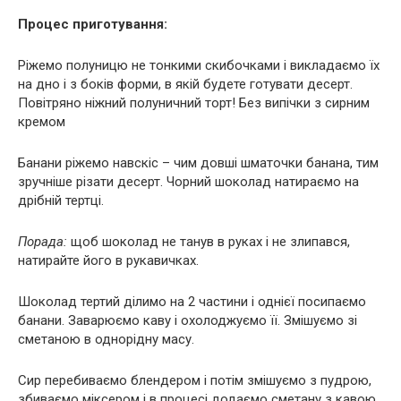
Процес приготування:
Ріжемо полуницю не тонкими скибочками і викладаємо їх
на дно і з боків форми, в якій будете готувати десерт.
Повітряно ніжний полуничний торт! Без випічки з сирним
кремом
Банани ріжемо навскіс – чим довші шматочки банана, тим
зручніше різати десерт. Чорний шоколад натираємо на
дрібній тертці.
Порада:
щоб шоколад не танув в руках і не злипався,
натирайте його в рукавичках.
Шоколад тертий ділимо на 2 частини і однієї посипаємо
банани. Заварюємо каву і охолоджуємо її. Змішуємо зі
сметаною в однорідну масу.
Сир перебиваємо блендером і потім змішуємо з пудрою,
збиваємо міксером і в процесі додаємо сметану з кавою.