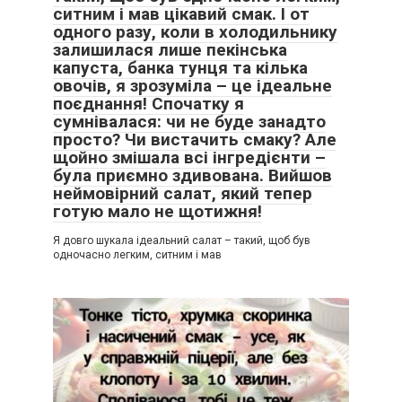
ситним і мав цікавий смак. І от
одного разу, коли в холодильнику
залишилася лише пекінська
капуста, банка тунця та кілька
овочів, я зрозуміла – це ідеальне
поєднання! Спочатку я
сумнівалася: чи не буде занадто
просто? Чи вистачить смаку? Але
щойно змішала всі інгредієнти –
була приємно здивована. Вийшов
неймовірний салат, який тепер
готую мало не щотижня!
Я довго шукала ідеальний салат – такий, щоб був
одночасно легким, ситним і мав