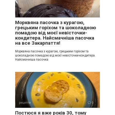
рецепти
0
Морквяна пасочка з курагою,
грецьким горіхом та шоколадною
помадою від моєї невісточки-
кондитера. Найсмачніша пасочка
на все Закарпаття!
Морквяна пасочка з курагою, грецьким горіхом та
шоколадною помадою від моєї невісточки-кондитера.
Найсмачніша пасочка
рецепти
0
Постюся я вже років 30, тому