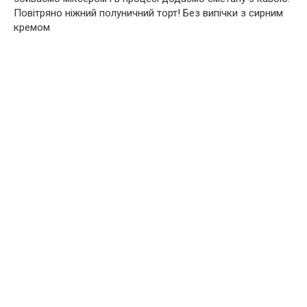
Повітряно ніжний полуничний торт! Без випічки з сирним
кремом