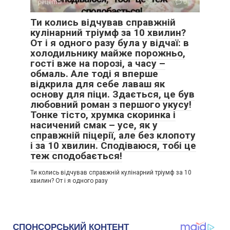
рецепти
0
Ти колись відчував справжній
кулінарний тріумф за 10 хвилин?
От і я одного разу була у відчаї: в
холодильнику майже порожньо,
гості вже на порозі, а часу –
обмаль. Але тоді я вперше
відкрила для себе лаваш як
основу для піци. Здається, це був
любовний роман з першого укусу!
Тонке тісто, хрумка скоринка і
насичений смак – усе, як у
справжній піцерії, але без клопоту
і за 10 хвилин. Сподіваюся, тобі це
теж сподобається!
Ти колись відчував справжній кулінарний тріумф за 10
хвилин? От і я одного разу