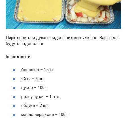
Пиріг печеться дуже швидко і виходить якісно. Ваші рідні
будуть задоволені.
Інгредієнти:
борошно – 150 г
яйця – 3 шт.
цукор – 100 г
розпушувач – 1 ч. л.
яблука – 2 шт.
масло вершкове – 100 г