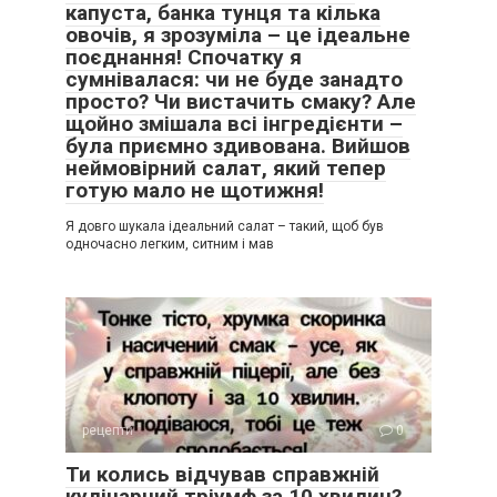
капуста, банка тунця та кілька
овочів, я зрозуміла – це ідеальне
поєднання! Спочатку я
сумнівалася: чи не буде занадто
просто? Чи вистачить смаку? Але
щойно змішала всі інгредієнти –
була приємно здивована. Вийшов
неймовірний салат, який тепер
готую мало не щотижня!
Я довго шукала ідеальний салат – такий, щоб був
одночасно легким, ситним і мав
рецепти
0
Ти колись відчував справжній
кулінарний тріумф за 10 хвилин?