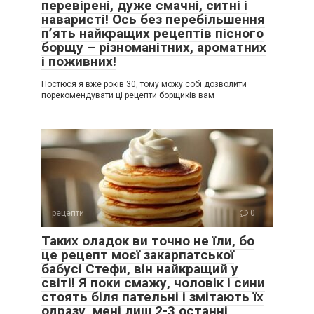
перевірені, дуже смачні, ситні і
наваристі! Ось без перебільшення
п’ять найкращих рецептів пісного
борщу – різноманітних, ароматних
і поживних!
Постюся я вже років 30, тому можу собі дозволити
порекомендувати ці рецепти борщиків вам
рецепти
0
Таких оладок ви точно не їли, бо
це рецепт моєї закарпатської
бабусі Стефи, він найкращий у
світі! Я поки смажу, чоловік і сини
стоять біля пательні і змітають їх
одразу, мені лиш 2-3 останні