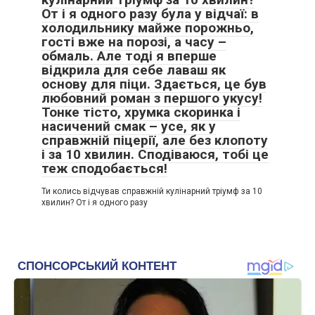
От і я одного разу була у відчаї: в
холодильнику майже порожньо,
гості вже на порозі, а часу –
обмаль. Але тоді я вперше
відкрила для себе лаваш як
основу для піци. Здається, це був
любовний роман з першого укусу!
Тонке тісто, хрумка скоринка і
насичений смак – усе, як у
справжній піцерії, але без клопоту
і за 10 хвилин. Сподіваюся, тобі це
теж сподобається!
Ти колись відчував справжній кулінарний тріумф за 10
хвилин? От і я одного разу