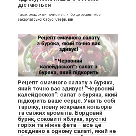
дістаються
Таких оладок ви точно не їли, бо це рецепт моєї
закарпатської бабусі Стефи, він
рецепти
0
Рецепт смачного салату з буряка,
який точно вас здивує! “Червоний
калейдоскоп”: салат з буряка, який
підкорить ваше серце. Уявіть собі
тарілку, повну яскравих кольорів
та свіжих ароматів. Бордовий
буряк, соковиті яблука, хрусткі
горіхи та ніжна фета – все це
поєднано в одному салаті, який не