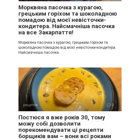
Морквяна пасочка з курагою,
грецьким горіхом та шоколадною
помадою від моєї невісточки-
кондитера. Найсмачніша пасочка
на все Закарпаття!
Морквяна пасочка з курагою, грецьким горіхом та
шоколадною помадою від моєї невісточки-кондитера.
Найсмачніша пасочка
рецепти
0
Постюся я вже років 30, тому
можу собі дозволити
порекомендувати ці рецепти
борщиків вам – вони всі роками