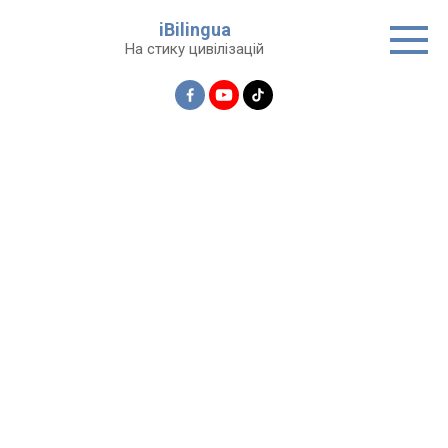
Перейти
iBilingua
до
На стику цивілізацій
вмісту