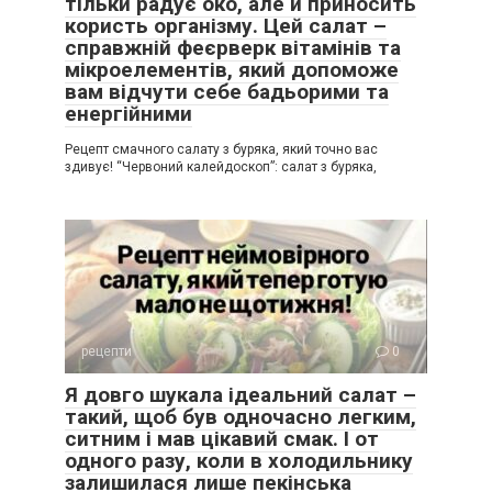
тільки радує око, але й приносить
користь організму. Цей салат –
справжній феєрверк вітамінів та
мікроелементів, який допоможе
вам відчути себе бадьорими та
енергійними
Рецепт смачного салату з буряка, який точно вас
здивує! “Червоний калейдоскоп”: салат з буряка,
рецепти
0
Я довго шукала ідеальний салат –
такий, щоб був одночасно легким,
ситним і мав цікавий смак. І от
одного разу, коли в холодильнику
залишилася лише пекінська