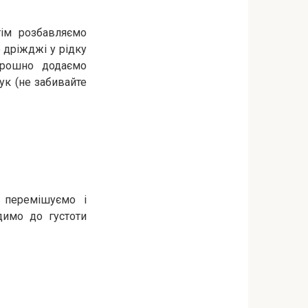
ім розбавляємо
 дріжджі у рідку
орошно додаємо
рук (не забивайте
 перемішуємо і
димо до густоти