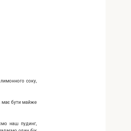
лимонного соку,
на має бути майже
ємо наш пудинг,
ладаємо один бік