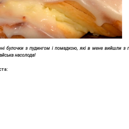
ні булочки з пудингом і помадкою, які в мене вийшли з 
айська насолода!
ста: