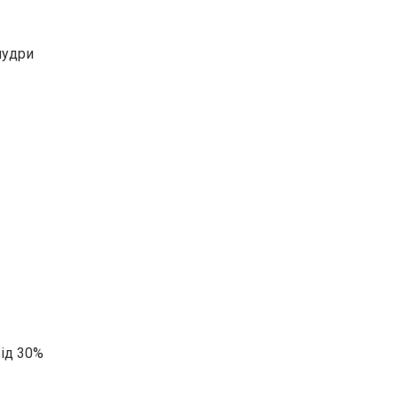
пудри
від 30%