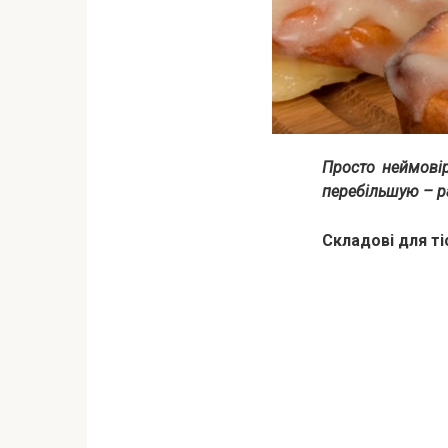
Просто неймовір
перебільшую – р
Складові для ті