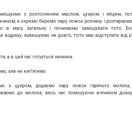
змішуємо з розтопленим маслом, цукром і яйцем, пот
чином, а окремо беремо пару ложок розчину і розтираємо
мо в масу загальну і починаємо замішувати тісто. Б
е відразу, вимішуємо не довго, тісто має відступати від 
и, а в цей час готується начинка.
мо, але не кип’ятимо.
мо з цукром, додаємо пару ложок гарячого молока,
ваємо до молока, весь час помішуючи вінчиком дово