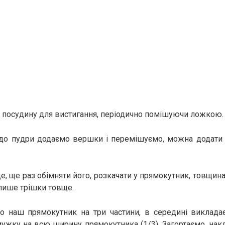
посудину для вистигання, періодично помішуючи ложкою.
 до пудри додаємо вершки і перемішуємо, можна додати 
де, ще раз обімняти його, розкачати у прямокутник, товщи
 лише трішки товще.
мо наш прямокутник на три частини, в середині виклада
ужку на всю ширину прямокутника (1/3). Загортаємо, нак