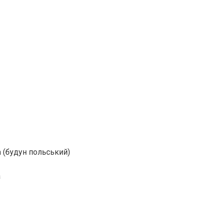
а (будун польський)
а