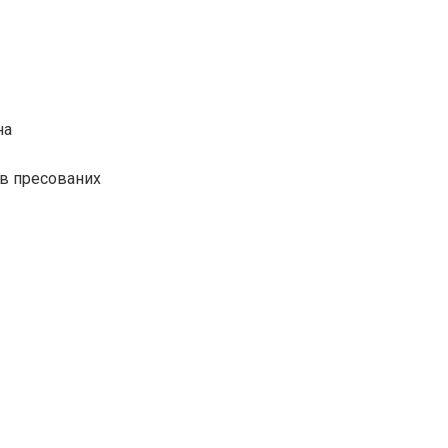
на
ів пресованих