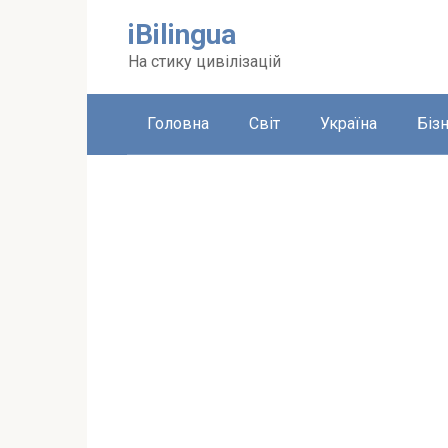
Перейти
iBilingua
до
вмісту
На стику цивілізацій
Головна
Світ
Україна
Біз