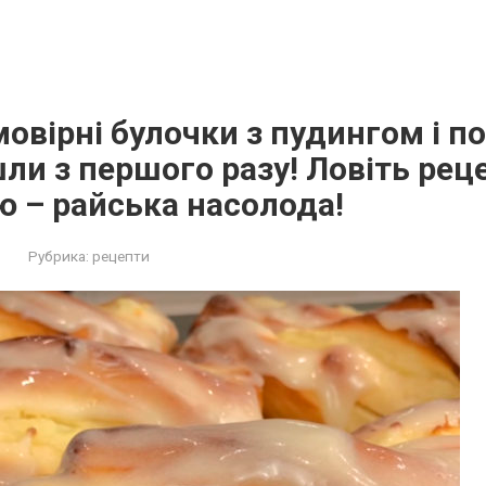
овірні булочки з пудингом і п
ли з першого разу! Ловіть рец
 – райська насолода!
Рубрика:
рецепти