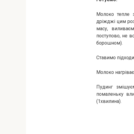
Молоко тепле 
дріжджі цим роз
масу, виливає
поступово, не вс
борошном).
Ставимо підходит
Молоко нагріває
Пудинг змішує
помаленьку вли
(1хвилина).