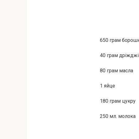
650 грам борош
40 грам дріждж
80 грам масла
1 яйце
180 грам цукру
250 мл. молока