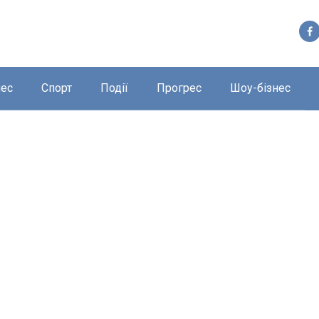
нес
Спорт
Події
Прогрес
Шоу-бізнес