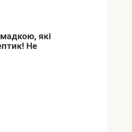
омадкою, які
ептик! Не