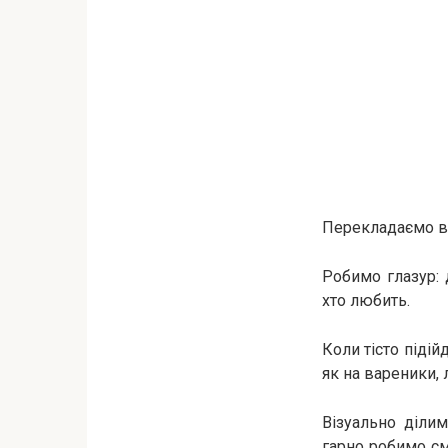
Перекладаємо в 
Робимо глазур:
хто любить.
Коли тісто підій
як на вареники,
Візуально діли
гарно робимо см