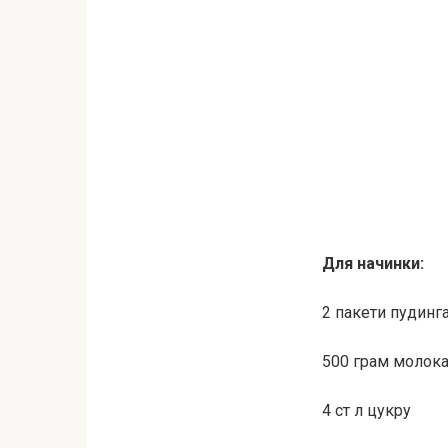
Для начинки:
2 пакети пудинг
500 грам молок
4 ст л цукру