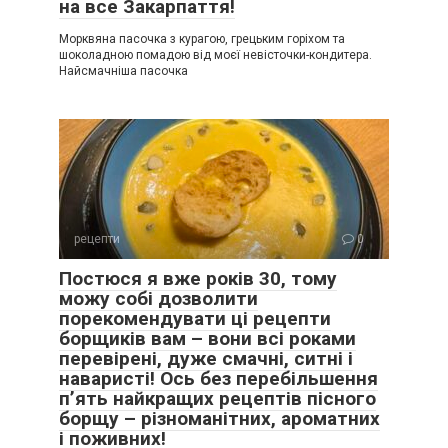
на все Закарпаття!
Морквяна пасочка з курагою, грецьким горіхом та
шоколадною помадою від моєї невісточки-кондитера.
Найсмачніша пасочка
рецепти
0
Постюся я вже років 30, тому
можу собі дозволити
порекомендувати ці рецепти
борщиків вам – вони всі роками
перевірені, дуже смачні, ситні і
наваристі! Ось без перебільшення
п’ять найкращих рецептів пісного
борщу – різноманітних, ароматних
і поживних!