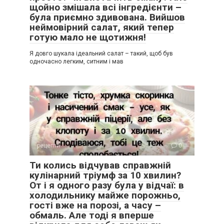
щойно змішала всі інгредієнти –
була приємно здивована. Вийшов
неймовірний салат, який тепер
готую мало не щотижня!
Я довго шукала ідеальний салат – такий, щоб був
одночасно легким, ситним і мав
рецепти
0
Ти колись відчував справжній
кулінарний тріумф за 10 хвилин?
От і я одного разу була у відчаї: в
холодильнику майже порожньо,
гості вже на порозі, а часу –
обмаль. Але тоді я вперше