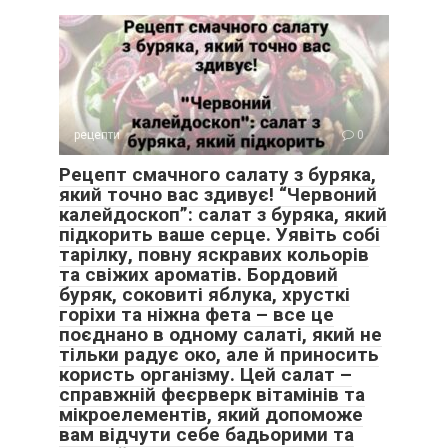
рецепти
0
Рецепт смачного салату з буряка,
який точно вас здивує! “Червоний
калейдоскоп”: салат з буряка, який
підкорить ваше серце. Уявіть собі
тарілку, повну яскравих кольорів
та свіжих ароматів. Бордовий
буряк, соковиті яблука, хрусткі
горіхи та ніжна фета – все це
поєднано в одному салаті, який не
тільки радує око, але й приносить
користь організму. Цей салат –
справжній феєрверк вітамінів та
мікроелементів, який допоможе
вам відчути себе бадьорими та