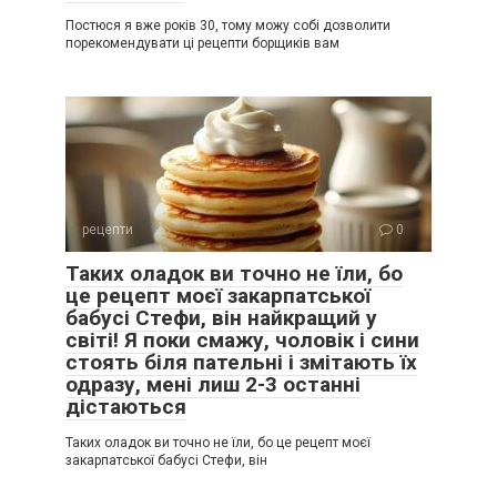
Постюся я вже років 30, тому можу собі дозволити
порекомендувати ці рецепти борщиків вам
рецепти
0
Таких оладок ви точно не їли, бо
це рецепт моєї закарпатської
бабусі Стефи, він найкращий у
світі! Я поки смажу, чоловік і сини
стоять біля пательні і змітають їх
одразу, мені лиш 2-3 останні
дістаються
Таких оладок ви точно не їли, бо це рецепт моєї
закарпатської бабусі Стефи, він