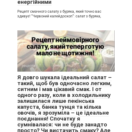
енергійними
Рецепт смачного салату з буряка, який точно вас
здивує! “Червоний калейдоскоп”: салат з буряка,
рецепти
0
Я довго шукала ідеальний салат –
такий, щоб був одночасно легким,
ситним і мав цікавий смак. І от
одного разу, коли в холодильнику
залишилася лише пекінська
капуста, банка тунця та кілька
овочів, я зрозуміла – це ідеальне
поєднання! Спочатку я
сумнівалася: чи не буде занадто
просто? Чи вистачить смаку? Але