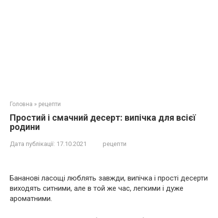
Головна
»
рецепти
Простий і смачний десерт: випічка для всієї
родини
Дата публікації:
17.10.2021
рецепти
Бананові ласощі люблять завжди, випічка і прості десерти
виходять ситними, але в той же час, легкими і дуже
ароматними.