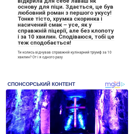
відкрила для себе лаваш як
основу для піци. Здається, це був
любовний роман з першого укусу!
Тонке тісто, хрумка скоринка і
насичений смак – усе, як у
справжній піцерії, але без клопоту
і за 10 хвилин. Сподіваюся, тобі це
теж сподобається!
Ти колись відчував справжній кулінарний тріумф за 10
хвилин? От і я одного разу