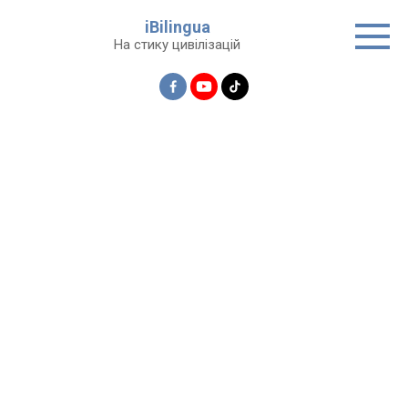
Перейти
iBilingua
до
На стику цивілізацій
вмісту