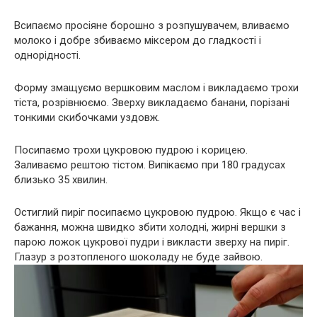
Всипаємо просіяне борошно з розпушувачем, вливаємо
молоко і добре збиваємо міксером до гладкості і
однорідності.
Форму змащуємо вершковим маслом і викладаємо трохи
тіста, розрівнюємо. Зверху викладаємо банани, порізані
тонкими скибочками уздовж.
Посипаємо трохи цукровою пудрою і корицею.
Заливаємо рештою тістом. Випікаємо при 180 градусах
близько 35 хвилин.
Остиглий пиріг посипаємо цукровою пудрою. Якщо є час і
бажання, можна швидко збити холодні, жирні вершки з
парою ложок цукрової пудри і викласти зверху на пиріг.
Глазур з розтопленого шоколаду не буде зайвою.