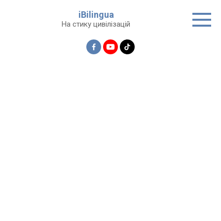
Перейти
iBilingua
до
На стику цивілізацій
вмісту