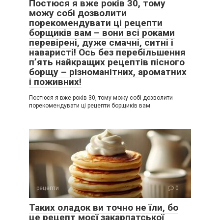
Постюся я вже років 30, тому
можу собі дозволити
порекомендувати ці рецепти
борщиків вам – вони всі роками
перевірені, дуже смачні, ситні і
наваристі! Ось без перебільшення
п’ять найкращих рецептів пісного
борщу – різноманітних, ароматних
і поживних!
Постюся я вже років 30, тому можу собі дозволити
порекомендувати ці рецепти борщиків вам
рецепти
0
Таких оладок ви точно не їли, бо
це рецепт моєї закарпатської