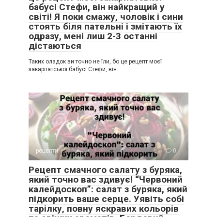
бабусі Стефи, він найкращий у
світі! Я поки смажу, чоловік і сини
стоять біля пательні і змітають їх
одразу, мені лиш 2-3 останні
дістаються
Таких оладок ви точно не їли, бо це рецепт моєї
закарпатської бабусі Стефи, він
рецепти
0
Рецепт смачного салату з буряка,
який точно вас здивує! “Червоний
калейдоскоп”: салат з буряка, який
підкорить ваше серце. Уявіть собі
тарілку, повну яскравих кольорів