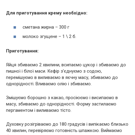
Для приготування крему необхідно:
сметана жирна – 300 г
молоко згущене – 1 \ 2 б.
Приготування:
Яйця збиваємо 2 хвилини, всипаємо цукор і збиваємо до
пишної і білої маси. Кефір з’єднуємо з содою,
перемішуємо в виливаємо в яєчну масу, збиваємо до
однорідності. Вливаємо олію і збиваємо.
Змішуємо борошно з какао, просіюємо і висипаємо в
масу, збиваємо до однорідності. Форму застилаємо
пергаментом і виливаємо тісто.
Духовку розігріваємо до 180 градусів і випікаємо близько
40 хвилин, перевіряємо готовність шпажкою. Виймаємо