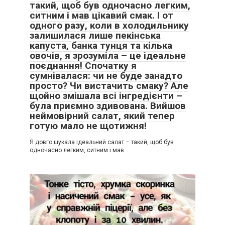
такий, щоб був одночасно легким,
ситним і мав цікавий смак. І от
одного разу, коли в холодильнику
залишилася лише пекінська
капуста, банка тунця та кілька
овочів, я зрозуміла – це ідеальне
поєднання! Спочатку я
сумнівалася: чи не буде занадто
просто? Чи вистачить смаку? Але
щойно змішала всі інгредієнти –
була приємно здивована. Вийшов
неймовірний салат, який тепер
готую мало не щотижня!
Я довго шукала ідеальний салат – такий, щоб був
одночасно легким, ситним і мав