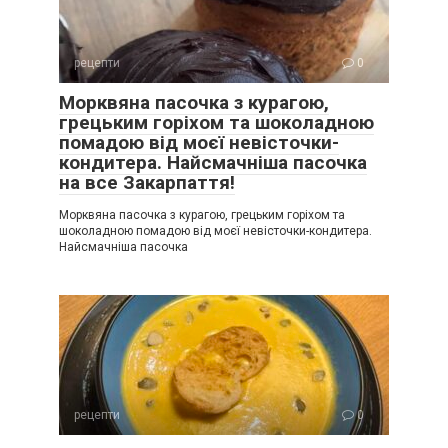
рецепти
0
Морквяна пасочка з курагою,
грецьким горіхом та шоколадною
помадою від моєї невісточки-
кондитера. Найсмачніша пасочка
на все Закарпаття!
Морквяна пасочка з курагою, грецьким горіхом та
шоколадною помадою від моєї невісточки-кондитера.
Найсмачніша пасочка
рецепти
0