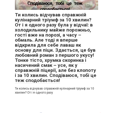
рецепти
0
Ти колись відчував справжній
кулінарний тріумф за 10 хвилин?
От і я одного разу була у відчаї: в
холодильнику майже порожньо,
гості вже на порозі, а часу –
обмаль. Але тоді я вперше
відкрила для себе лаваш як
основу для піци. Здається, це був
любовний роман з першого укусу!
Тонке тісто, хрумка скоринка і
насичений смак – усе, як у
справжній піцерії, але без клопоту
і за 10 хвилин. Сподіваюся, тобі це
теж сподобається!
Ти колись відчував справжній кулінарний тріумф за 10
хвилин? От і я одного разу