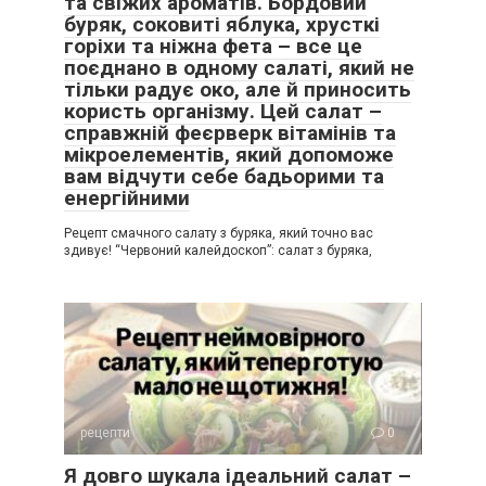
та свіжих ароматів. Бордовий
буряк, соковиті яблука, хрусткі
горіхи та ніжна фета – все це
поєднано в одному салаті, який не
тільки радує око, але й приносить
користь організму. Цей салат –
справжній феєрверк вітамінів та
мікроелементів, який допоможе
вам відчути себе бадьорими та
енергійними
Рецепт смачного салату з буряка, який точно вас
здивує! “Червоний калейдоскоп”: салат з буряка,
рецепти
0
Я довго шукала ідеальний салат –