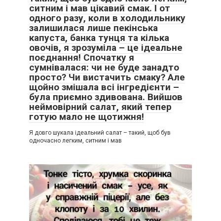
ситним і мав цікавий смак. І от
одного разу, коли в холодильнику
залишилася лише пекінська
капуста, банка тунця та кілька
овочів, я зрозуміла – це ідеальне
поєднання! Спочатку я
сумнівалася: чи не буде занадто
просто? Чи вистачить смаку? Але
щойно змішала всі інгредієнти –
була приємно здивована. Вийшов
неймовірний салат, який тепер
готую мало не щотижня!
Я довго шукала ідеальний салат – такий, щоб був
одночасно легким, ситним і мав