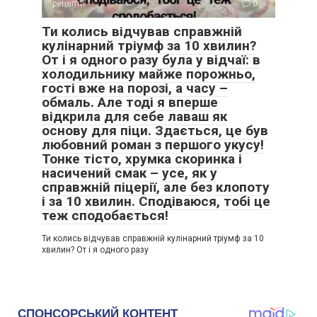
рецепти
0
Ти колись відчував справжній
кулінарний тріумф за 10 хвилин?
От і я одного разу була у відчаї: в
холодильнику майже порожньо,
гості вже на порозі, а часу –
обмаль. Але тоді я вперше
відкрила для себе лаваш як
основу для піци. Здається, це був
любовний роман з першого укусу!
Тонке тісто, хрумка скоринка і
насичений смак – усе, як у
справжній піцерії, але без клопоту
і за 10 хвилин. Сподіваюся, тобі це
теж сподобається!
Ти колись відчував справжній кулінарний тріумф за 10
хвилин? От і я одного разу