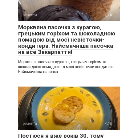
рецепти
0
Морквяна пасочка з курагою,
грецьким горіхом та шоколадною
помадою від моєї невісточки-
кондитера. Найсмачніша пасочка
на все Закарпаття!
Морквяна пасочка з курагою, грецьким горіхом та
шоколадною помадою від моєї невісточки-кондитера.
Найсмачніша пасочка
рецепти
0
Постюся я вже років 30, тому