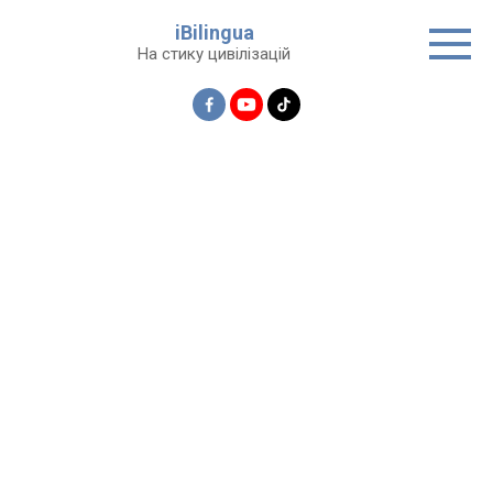
Перейти
iBilingua
до
На стику цивілізацій
вмісту