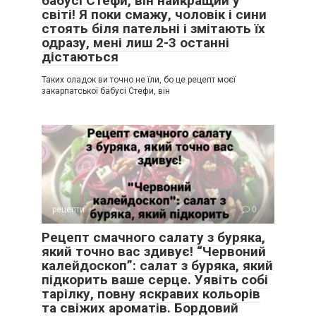
бабусі Стефи, він найкращий у
світі! Я поки смажу, чоловік і сини
стоять біля пательні і змітають їх
одразу, мені лиш 2-3 останні
дістаються
Таких оладок ви точно не їли, бо це рецепт моєї
закарпатської бабусі Стефи, він
рецепти
0
Рецепт смачного салату з буряка,
який точно вас здивує! “Червоний
калейдоскоп”: салат з буряка, який
підкорить ваше серце. Уявіть собі
тарілку, повну яскравих кольорів
та свіжих ароматів. Бордовий