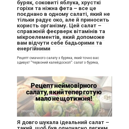
буряк, соковиті яблука, хрусткі
горіхи та ніжна фета – все це
поєднано в одному салаті, який не
тільки радує око, але й приносить
користь організму. Цей салат –
справжній феєрверк вітамінів та
мікроелементів, який допоможе
вам відчути себе бадьорими та
енергійними
Рецепт смачного салату з буряка, який точно вас
здивує! “Червоний калейдоскоп”: салат з буряка,
рецепти
0
Я довго шукала ідеальний салат –
такий, щоб був одночасно легким,