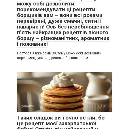
можу собі дозволити
порекомендувати ці рецепти
борщиків вам – вони всі роками
перевірені, дуже смачні, ситні і
наваристі! Ось без перебільшення
п’ять найкращих рецептів пісного
борщу – різноманітних, ароматних
і поживних!
Постюся я вже років 30, тому можу собі дозволити
порекомендувати ці рецепти борщиків вам
рецепти
0
Таких оладок ви точно не їли, бо
це рецепт моєї закарпатської