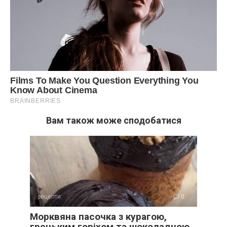
Вам також може сподобатися
рецепти
0
Морквяна пасочка з курагою,
грецьким горіхом та шоколадною