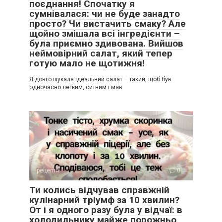
поєднання! Спочатку я
сумнівалася: чи не буде занадто
просто? Чи вистачить смаку? Але
щойно змішала всі інгредієнти –
була приємно здивована. Вийшов
неймовірний салат, який тепер
готую мало не щотижня!
Я довго шукала ідеальний салат – такий, щоб був
одночасно легким, ситним і мав
рецепти
0
Ти колись відчував справжній
кулінарний тріумф за 10 хвилин?
От і я одного разу була у відчаї: в
холодильнику майже порожньо,