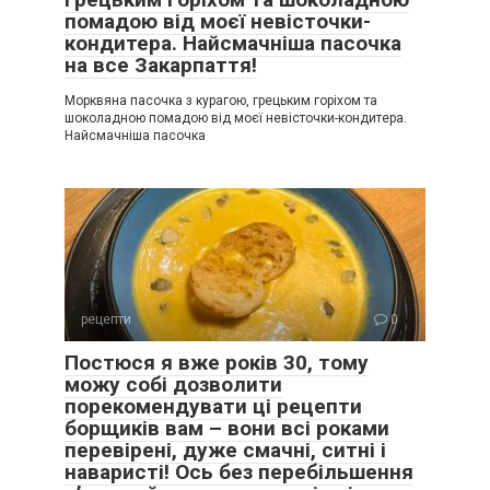
помадою від моєї невісточки-
кондитера. Найсмачніша пасочка
на все Закарпаття!
Морквяна пасочка з курагою, грецьким горіхом та
шоколадною помадою від моєї невісточки-кондитера.
Найсмачніша пасочка
рецепти
0
Постюся я вже років 30, тому
можу собі дозволити
порекомендувати ці рецепти
борщиків вам – вони всі роками
перевірені, дуже смачні, ситні і
наваристі! Ось без перебільшення