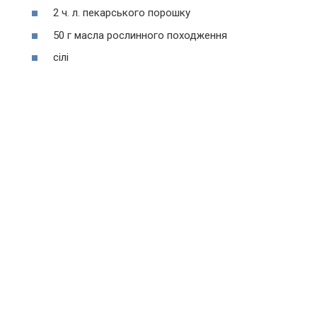
2 ч. л. пекарського порошку
50 г масла рослинного походження
сілі