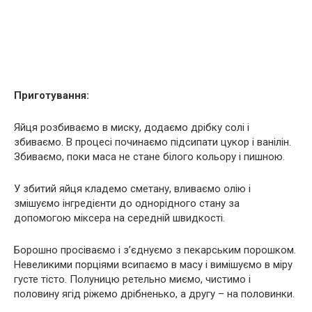
Приготування:
Яйця розбиваємо в миску, додаємо дрібку солі і
збиваємо. В процесі починаємо підсипати цукор і ванілін.
Збиваємо, поки маса не стане білого кольору і пишною.
У збитий яйця кладемо сметану, вливаємо олію і
змішуємо інгредієнти до однорідного стану за
допомогою міксера на середній швидкості.
Борошно просіваємо і з’єднуємо з пекарським порошком.
Невеликими порціями всипаємо в масу і вимішуємо в міру
густе тісто. Полуницю ретельно миємо, чистимо і
половину ягід ріжемо дрібненько, а другу – на половинки.