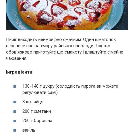
Пиріг виходить неймовірно смачним. Один шматочок
перенесе вас на хмару райської насолоди. Так що
обов’язково приготуйте цю смакоту і влаштуйте сімейне
чаювання.
Інгредієнти:
130-140 г цукру (солодкість пирога ви можете
регулювати самі)
3 шт. яйця
200 г сметани
250 г борошна
ваніль