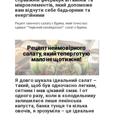
мікроелементів, який допоможе
вам відчути себе бадьорими та
енергійними
Рецепт смачного салату з буряка, який точно вас
здивує! “Червоний калейдоскоп”: салат з буряка,
рецепти
0
Я довго шукала ідеальний салат –
такий, щоб був одночасно легким,
ситним і мав цікавий смак. І от
одного разу, коли в холодильнику
залишилася лише пекінська
капуста, банка тунця та кілька
овочів, я зрозуміла – це ідеальне