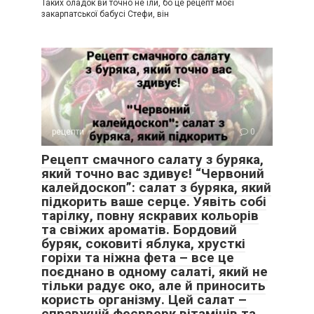
Таких оладок ви точно не їли, бо це рецепт моєї
закарпатської бабусі Стефи, він
рецепти
0
Рецепт смачного салату з буряка,
який точно вас здивує! “Червоний
калейдоскоп”: салат з буряка, який
підкорить ваше серце. Уявіть собі
тарілку, повну яскравих кольорів
та свіжих ароматів. Бордовий
буряк, соковиті яблука, хрусткі
горіхи та ніжна фета – все це
поєднано в одному салаті, який не
тільки радує око, але й приносить
користь організму. Цей салат –
справжній феєрверк вітамінів та