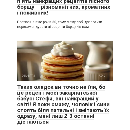
п’ять найкращих рецептів пісного
борщу – різноманітних, ароматних
і поживних!
Постюся я вже років 30, тому можу собі дозволити
порекомендувати ці рецепти борщиків вам
рецепти
0
Таких оладок ви точно не їли, бо
це рецепт моєї закарпатської
бабусі Стефи, він найкращий у
світі! Я поки смажу, чоловік і сини
стоять біля пательні і змітають їх
одразу, мені лиш 2-3 останні
дістаються