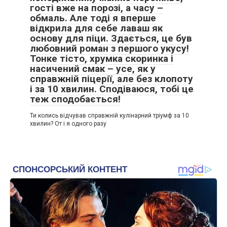
гості вже на порозі, а часу –
обмаль. Але тоді я вперше
відкрила для себе лаваш як
основу для піци. Здається, це був
любовний роман з першого укусу!
Тонке тісто, хрумка скоринка і
насичений смак – усе, як у
справжній піцерії, але без клопоту
і за 10 хвилин. Сподіваюся, тобі це
теж сподобається!
Ти колись відчував справжній кулінарний тріумф за 10
хвилин? От і я одного разу