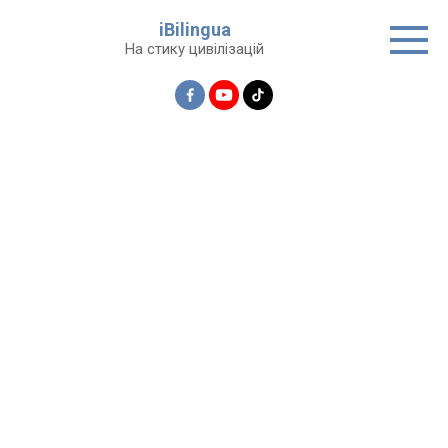
Перейти
iBilingua
до
На стику цивілізацій
вмісту