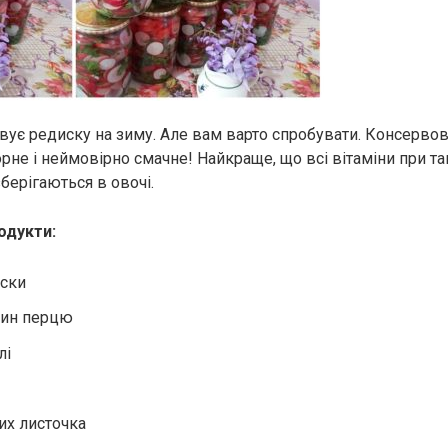
вує редиску на зиму. Але вам варто спробувати. Консерво
рне і неймовірно смачне! Найкраще, що всі вітаміни при та
берігаються в овочі.
родукти:
иски
шин перцю
лі
их листочка