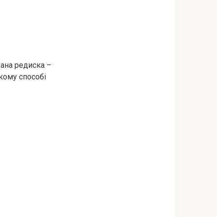
вана редиска –
кому способі