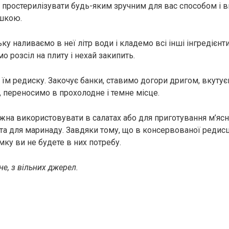
 простерилізувати будь-яким зручним для вас способом і в
ушкою.
у наливаємо в неї літр води і кладемо всі інші інгредієнти,
 розсіл на плиту і нехай закипить.
 їм редиску. Закочує банки, ставимо догори дригом, вкуту
, переносимо в прохолодне і темне місце.
жна використовувати в салатах або для приготування м’ясни
нта для маринаду. Завдяки тому, що в консервованої редисц
имку ви не будете в них потребу.
е, з вільних джерел.