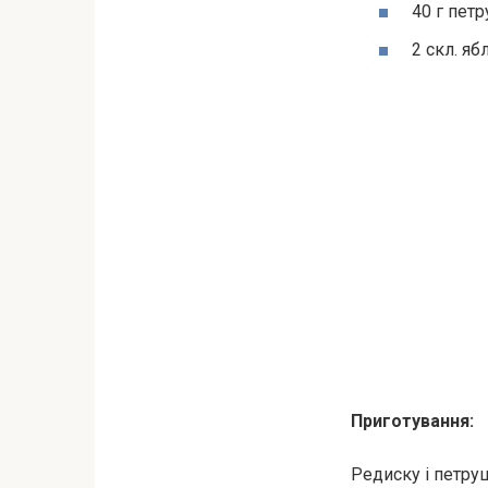
40 г пет
2 скл. яб
Приготування:
Редиску і петру