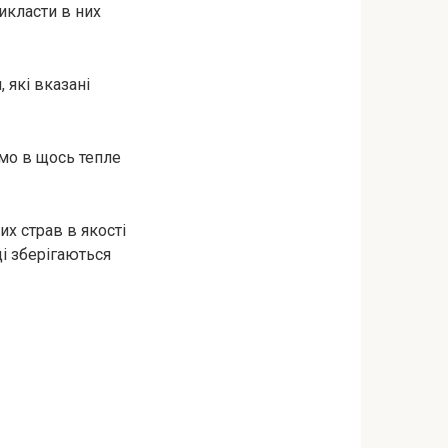
икласти в них
 які вказані
ємо в щось тепле
х страв в якості
і зберігаються