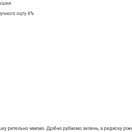
рушки
лучного оцту 6%
шку ретельно миємо. Дрібно рубаємо зелень, а редиску ріже