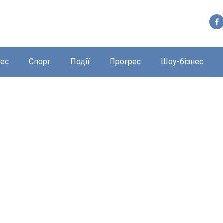
нес
Спорт
Події
Прогрес
Шоу-бізнес