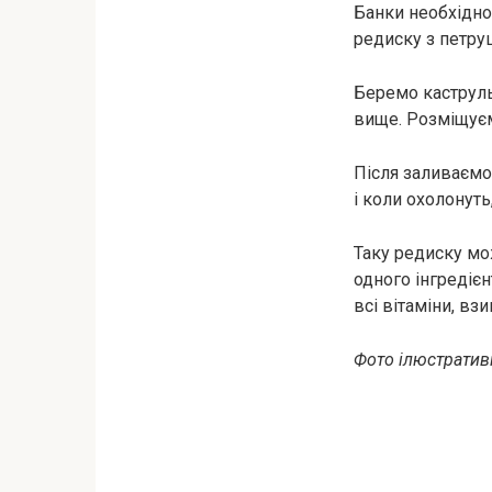
Банки необхідно
редиску з петр
Беремо каструльк
вище. Розміщуємо
Після заливаємо
і коли охолонуть
Таку редиску мо
одного інгредіє
всі вітаміни, вз
Фото ілюстративн