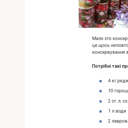
Мало хто консер
це щось неповто
консервування з
Потрібні такі п
4 кг ред
10 горо
2 ст. л. со
1 л води
2 лавров