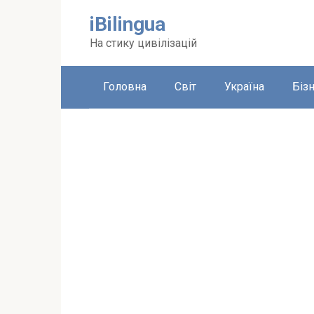
Перейти
iBilingua
до
вмісту
На стику цивілізацій
Головна
Світ
Україна
Біз