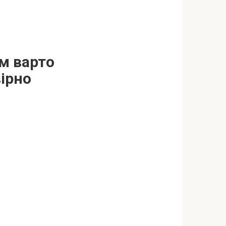
м варто
ірно