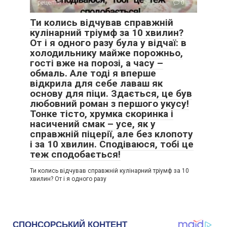
рецепти
0
Ти колись відчував справжній
кулінарний тріумф за 10 хвилин?
От і я одного разу була у відчаї: в
холодильнику майже порожньо,
гості вже на порозі, а часу –
обмаль. Але тоді я вперше
відкрила для себе лаваш як
основу для піци. Здається, це був
любовний роман з першого укусу!
Тонке тісто, хрумка скоринка і
насичений смак – усе, як у
справжній піцерії, але без клопоту
і за 10 хвилин. Сподіваюся, тобі це
теж сподобається!
Ти колись відчував справжній кулінарний тріумф за 10
хвилин? От і я одного разу