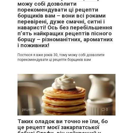
можу собі дозволити
порекомендувати ці рецепти
борщиків вам – вони всі роками
перевірені, дуже смачні, ситні і
наваристі! Ось без перебільшення
п’ять найкращих рецептів пісного
борщу – різноманітних, ароматних
і поживних!
Постюся я вже років 30, тому можу собі дозволити
порекомендувати ці рецепти борщиків вам
рецепти
0
Таких оладок ви точно не їли, бо
це рецепт моєї закарпатської