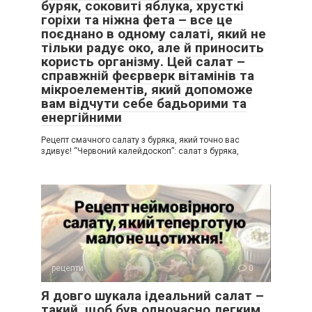
буряк, соковиті яблука, хрусткі
горіхи та ніжна фета – все це
поєднано в одному салаті, який не
тільки радує око, але й приносить
користь організму. Цей салат –
справжній феєрверк вітамінів та
мікроелементів, який допоможе
вам відчути себе бадьорими та
енергійними
Рецепт смачного салату з буряка, який точно вас
здивує! “Червоний калейдоскоп”: салат з буряка,
рецепти
0
Я довго шукала ідеальний салат –
такий, щоб був одночасно легким,