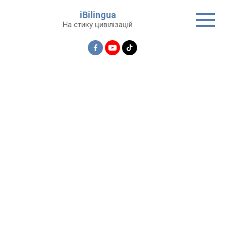
Перейти
iBilingua
до
На стику цивілізацій
вмісту