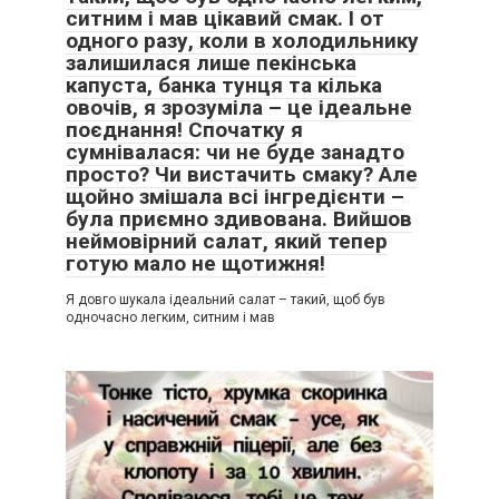
ситним і мав цікавий смак. І от
одного разу, коли в холодильнику
залишилася лише пекінська
капуста, банка тунця та кілька
овочів, я зрозуміла – це ідеальне
поєднання! Спочатку я
сумнівалася: чи не буде занадто
просто? Чи вистачить смаку? Але
щойно змішала всі інгредієнти –
була приємно здивована. Вийшов
неймовірний салат, який тепер
готую мало не щотижня!
Я довго шукала ідеальний салат – такий, щоб був
одночасно легким, ситним і мав