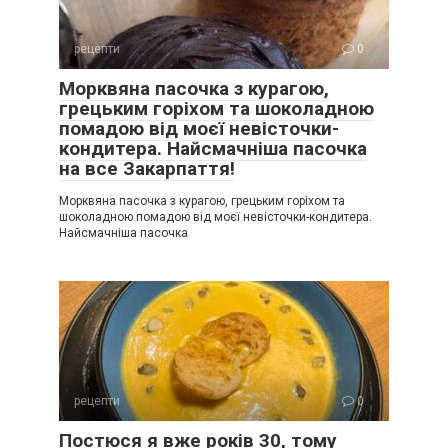
рецепти
0
Морквяна пасочка з курагою,
грецьким горіхом та шоколадною
помадою від моєї невісточки-
кондитера. Найсмачніша пасочка
на все Закарпаття!
Морквяна пасочка з курагою, грецьким горіхом та
шоколадною помадою від моєї невісточки-кондитера.
Найсмачніша пасочка
рецепти
0
Постюся я вже років 30, тому