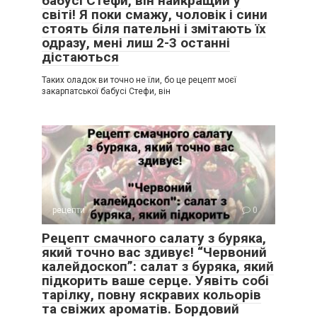
бабусі Стефи, він найкращий у
світі! Я поки смажу, чоловік і сини
стоять біля пательні і змітають їх
одразу, мені лиш 2-3 останні
дістаються
Таких оладок ви точно не їли, бо це рецепт моєї
закарпатської бабусі Стефи, він
рецепти
0
Рецепт смачного салату з буряка,
який точно вас здивує! “Червоний
калейдоскоп”: салат з буряка, який
підкорить ваше серце. Уявіть собі
тарілку, повну яскравих кольорів
та свіжих ароматів. Бордовий