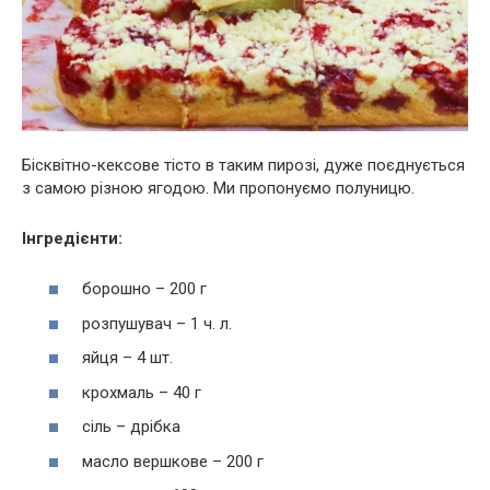
Бісквітно-кексове тісто в таким пирозі, дуже поєднується
з самою різною ягодою. Ми пропонуємо полуницю.
Інгредієнти:
борошно – 200 г
розпушувач – 1 ч. л.
яйця – 4 шт.
крохмаль – 40 г
сіль – дрібка
масло вершкове – 200 г