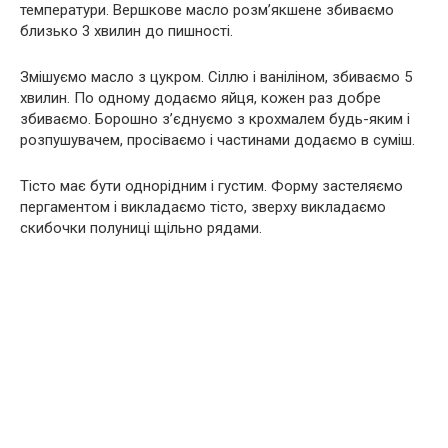
температури. Вершкове масло розм’якшене збиваємо
близько 3 хвилин до пишності.
Змішуємо масло з цукром. Сіллю і ваніліном, збиваємо 5
хвилин. По одному додаємо яйця, кожен раз добре
збиваємо. Борошно з’єднуємо з крохмалем будь-яким і
розпушувачем, просіваємо і частинами додаємо в суміш.
Тісто має бути однорідним і густим. Форму застеляємо
пергаментом і викладаємо тісто, зверху викладаємо
скибочки полуниці щільно рядами.