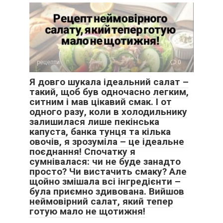
рецепти
0
Я довго шукала ідеальний салат –
такий, щоб був одночасно легким,
ситним і мав цікавий смак. І от
одного разу, коли в холодильнику
залишилася лише пекінська
капуста, банка тунця та кілька
овочів, я зрозуміла – це ідеальне
поєднання! Спочатку я
сумнівалася: чи не буде занадто
просто? Чи вистачить смаку? Але
щойно змішала всі інгредієнти –
була приємно здивована. Вийшов
неймовірний салат, який тепер
готую мало не щотижня!