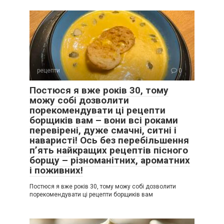
рецепти
0
Постюся я вже років 30, тому
можу собі дозволити
порекомендувати ці рецепти
борщиків вам – вони всі роками
перевірені, дуже смачні, ситні і
наваристі! Ось без перебільшення
п’ять найкращих рецептів пісного
борщу – різноманітних, ароматних
і поживних!
Постюся я вже років 30, тому можу собі дозволити
порекомендувати ці рецепти борщиків вам