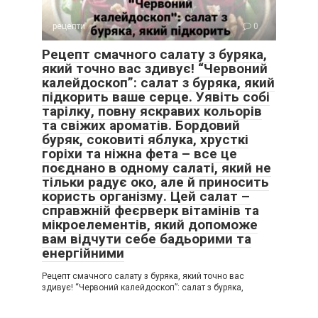
рецепти
0
Рецепт смачного салату з буряка,
який точно вас здивує! “Червоний
калейдоскоп”: салат з буряка, який
підкорить ваше серце. Уявіть собі
тарілку, повну яскравих кольорів
та свіжих ароматів. Бордовий
буряк, соковиті яблука, хрусткі
горіхи та ніжна фета – все це
поєднано в одному салаті, який не
тільки радує око, але й приносить
користь організму. Цей салат –
справжній феєрверк вітамінів та
мікроелементів, який допоможе
вам відчути себе бадьорими та
енергійними
Рецепт смачного салату з буряка, який точно вас
здивує! “Червоний калейдоскоп”: салат з буряка,