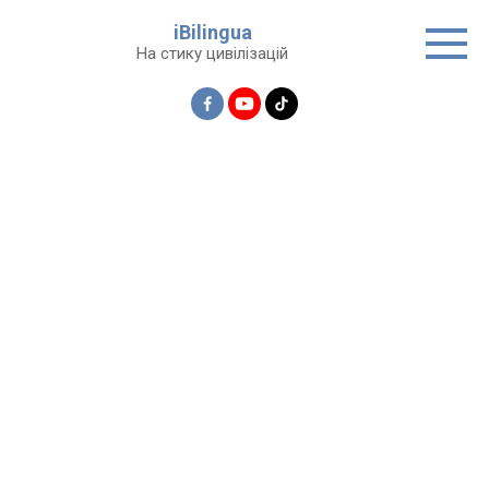
Перейти
iBilingua
до
На стику цивілізацій
вмісту