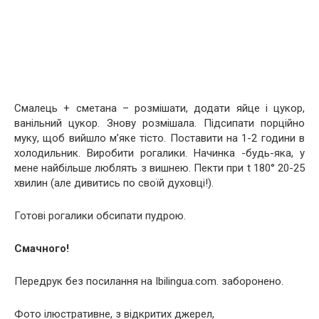
Смалець + сметана – розмішати, додати яйце і цукор,
ванільний цукор. Знову розмішала. Підсипати порційно
муку, щоб вийшло м’яке тісто. Поставити на 1-2 години в
холодильник. Виробити рогалики. Начинка -будь-яка, у
мене найбільше люблять з вишнею. Пекти при t 180° 20-25
хвилин (але дивитись по своїй духовці!).
Готові рогалики обсипати пудрою.
Смачного!
Передрук без посилання на Ibilingua.com. заборонено.
Фото ілюстративне, з відкритих джерел,