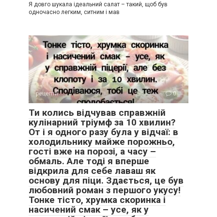
Я довго шукала ідеальний салат – такий, щоб був
одночасно легким, ситним і мав
рецепти
0
Ти колись відчував справжній
кулінарний тріумф за 10 хвилин?
От і я одного разу була у відчаї: в
холодильнику майже порожньо,
гості вже на порозі, а часу –
обмаль. Але тоді я вперше
відкрила для себе лаваш як
основу для піци. Здається, це був
любовний роман з першого укусу!
Тонке тісто, хрумка скоринка і
насичений смак – усе, як у