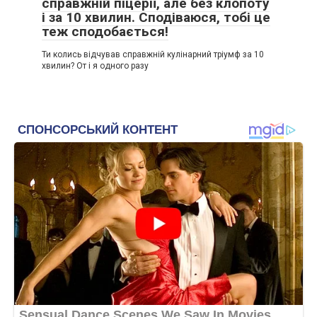
справжній піцерії, але без клопоту
і за 10 хвилин. Сподіваюся, тобі це
теж сподобається!
Ти колись відчував справжній кулінарний тріумф за 10
хвилин? От і я одного разу