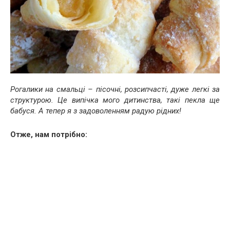
Рогалики на смальці – пісочні, розсипчасті, дуже легкі за
структурою. Це випічка мого дитинства, такі пекла ще
бабуся. А тепер я з задоволенням радую рідних!
Отже, нам потрібно: