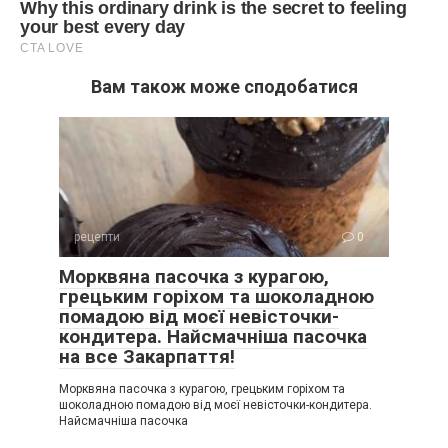
Вам також може сподобатися
рецепти
0
Морквяна пасочка з курагою,
грецьким горіхом та шоколадною
помадою від моєї невісточки-
кондитера. Найсмачніша пасочка
на все Закарпаття!
Морквяна пасочка з курагою, грецьким горіхом та
шоколадною помадою від моєї невісточки-кондитера.
Найсмачніша пасочка