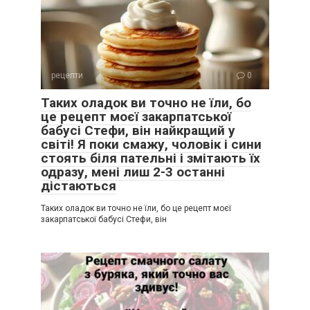
рецепти
0
Таких оладок ви точно не їли, бо
це рецепт моєї закарпатської
бабусі Стефи, він найкращий у
світі! Я поки смажу, чоловік і сини
стоять біля пательні і змітають їх
одразу, мені лиш 2-3 останні
дістаються
Таких оладок ви точно не їли, бо це рецепт моєї
закарпатської бабусі Стефи, він