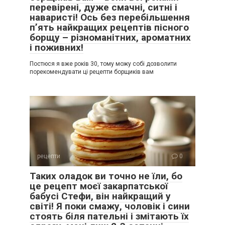
перевірені, дуже смачні, ситні і
наваристі! Ось без перебільшення
п’ять найкращих рецептів пісного
борщу – різноманітних, ароматних
і поживних!
Постюся я вже років 30, тому можу собі дозволити
порекомендувати ці рецепти борщиків вам
рецепти
0
Таких оладок ви точно не їли, бо
це рецепт моєї закарпатської
бабусі Стефи, він найкращий у
світі! Я поки смажу, чоловік і сини
стоять біля пательні і змітають їх