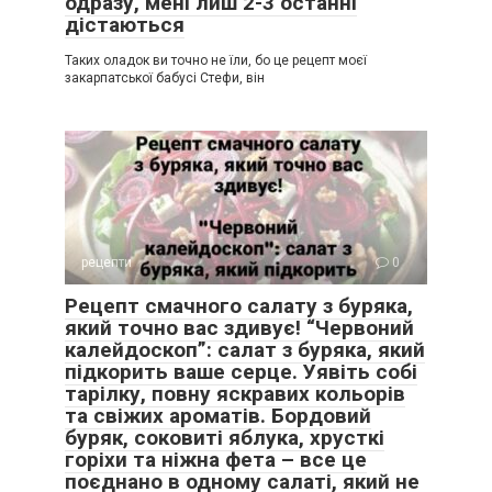
одразу, мені лиш 2-3 останні
дістаються
Таких оладок ви точно не їли, бо це рецепт моєї
закарпатської бабусі Стефи, він
рецепти
0
Рецепт смачного салату з буряка,
який точно вас здивує! “Червоний
калейдоскоп”: салат з буряка, який
підкорить ваше серце. Уявіть собі
тарілку, повну яскравих кольорів
та свіжих ароматів. Бордовий
буряк, соковиті яблука, хрусткі
горіхи та ніжна фета – все це
поєднано в одному салаті, який не