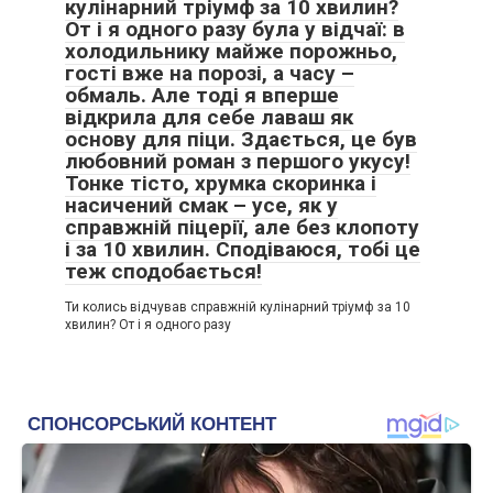
кулінарний тріумф за 10 хвилин?
От і я одного разу була у відчаї: в
холодильнику майже порожньо,
гості вже на порозі, а часу –
обмаль. Але тоді я вперше
відкрила для себе лаваш як
основу для піци. Здається, це був
любовний роман з першого укусу!
Тонке тісто, хрумка скоринка і
насичений смак – усе, як у
справжній піцерії, але без клопоту
і за 10 хвилин. Сподіваюся, тобі це
теж сподобається!
Ти колись відчував справжній кулінарний тріумф за 10
хвилин? От і я одного разу