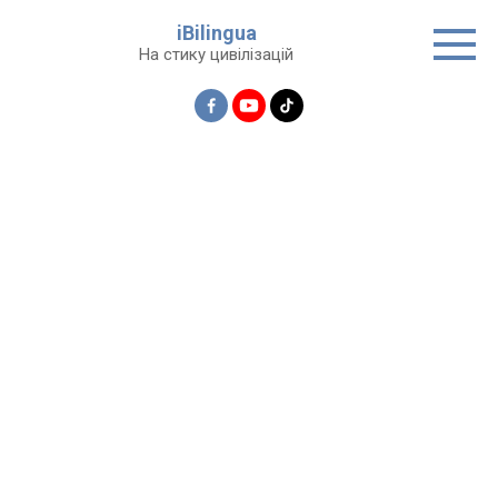
Перейти
iBilingua
до
На стику цивілізацій
вмісту