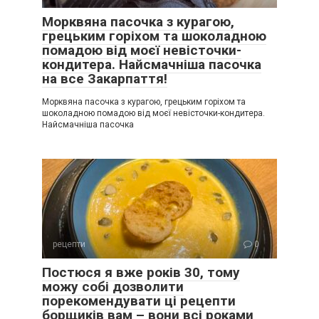
Морквяна пасочка з курагою,
грецьким горіхом та шоколадною
помадою від моєї невісточки-
кондитера. Найсмачніша пасочка
на все Закарпаття!
Морквяна пасочка з курагою, грецьким горіхом та
шоколадною помадою від моєї невісточки-кондитера.
Найсмачніша пасочка
рецепти
0
Постюся я вже років 30, тому
можу собі дозволити
порекомендувати ці рецепти
борщиків вам – вони всі роками