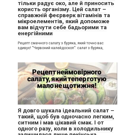
тільки радує око, але й приносить
користь організму. Цей салат –
справжній феєрверк вітамінів та
мікроелементів, який допоможе
вам відчути себе бадьорими та
енергійними
Рецепт смачного салату з буряка, який точно вас
здивує! “Червоний калейдоскоп”: салат з буряка,
рецепти
0
Я довго шукала ідеальний салат –
такий, щоб був одночасно легким,
ситним і мав цікавий смак. І от
одного разу, коли в холодильнику
залишилася лише пекінська