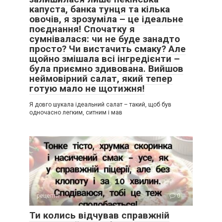
капуста, банка тунця та кілька
овочів, я зрозуміла – це ідеальне
поєднання! Спочатку я
сумнівалася: чи не буде занадто
просто? Чи вистачить смаку? Але
щойно змішала всі інгредієнти –
була приємно здивована. Вийшов
неймовірний салат, який тепер
готую мало не щотижня!
Я довго шукала ідеальний салат – такий, щоб був
одночасно легким, ситним і мав
рецепти
0
Ти колись відчував справжній