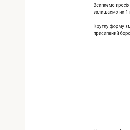
Всипаємо просіян
залишаємо на 1 г
Круглу форму зм
присипаний боро