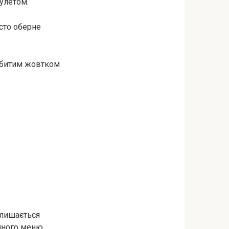
улетом.
істо оберне
 збитим жовтком
алишається
ейного меню.