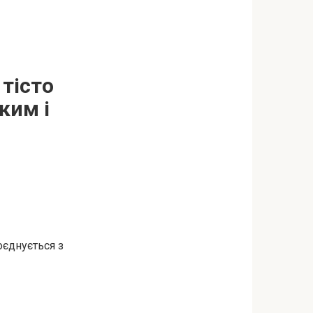
 тісто
ким і
оєднується з