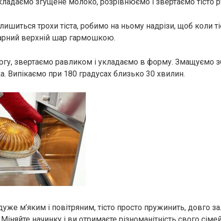
кладаємо згущене молоко, розрівнюємо і звертаємо тісто р
лишиться трохи тіста, робимо на ньому надрізи, щоб коли т
арний верхній шар гармошкою.
ргу, звертаємо равликом і укладаємо в форму. Змащуємо
. Випікаємо при 180 градусах близько 30 хвилин.
дуже м’яким і повітряним, тісто просто пружинить, довго з
 Міняйте начинку і ви отримаєте різноманітність свого сім