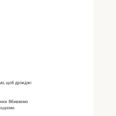
ємо, щоб дріжджі
інки. Вбиваємо
мішуємо.