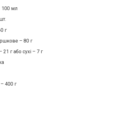
 100 мл
шт.
0 г
ршкове – 80 г
 21 г або сухі – 7 г
ка
– 400 г