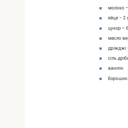
молоко –
яйця – 2 
цукор – 6
масло ве
дріжджі –
сіль дріб
ванілін
борошно 