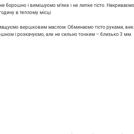
е борошно і вимішуємо м’яке і не липке тісто. Накриваємо 
одину в теплому місці.
ащуємо вершковим маслом. Обминаємо тісто руками, викл
шном і розкачуємо, але не сильно тонким – близько 3 мм.