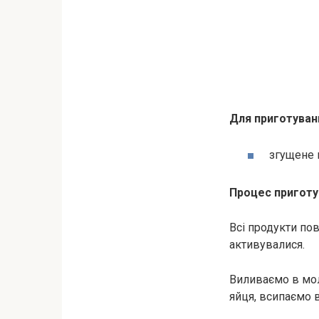
Для приготуван
згущене 
Процес приготу
Всі продукти по
активувалися.
Виливаємо в мол
яйця, всипаємо 