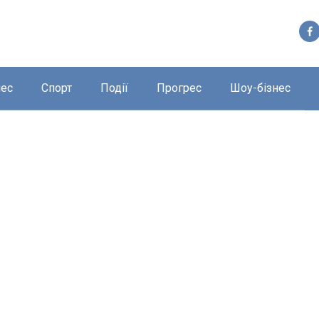
нес
Спорт
Події
Прогрес
Шоу-бізнес