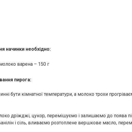
ня начинки необхідно:
молоко варена – 150 г
вання пирога:
винні бути кімнатної температури, а молоко трохи прогріва
око дріжджі, цукор, перемішуємо і залишаємо до поява п
ванілін і сіль, вливаємо розтоплене вершкове масло, пере