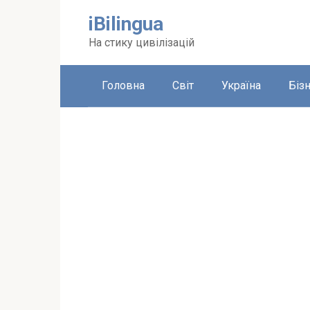
Перейти
iBilingua
до
вмісту
На стику цивілізацій
Головна
Світ
Україна
Біз