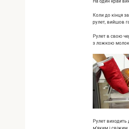
На один край ви
Коли до кінця за
рулет, вийшов г
Рулет в свою че
з ложкою молока
Рулет виходить 
м’яким і свіжим.