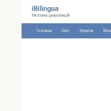
Перейти
iBilingua
до
вмісту
На стику цивілізацій
Головна
Світ
Україна
Біз