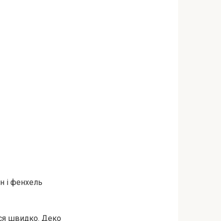
н і фенхель
ься швидко. Деко