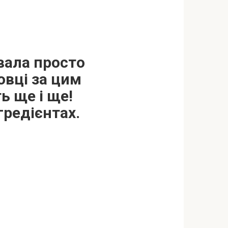
увала просто
овці за цим
ь ще і ще!
гредієнтах.