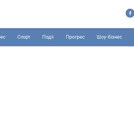
нес
Спорт
Події
Прогрес
Шоу-бізнес