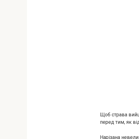
Щоб страва вийш
перед тим, як ві
Нарізана невели