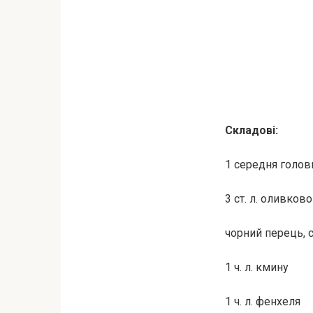
Складові:
1 середня голов
3 ст. л. оливков
чорний перець, 
1 ч. л. кмину
1 ч. л. фенхеля