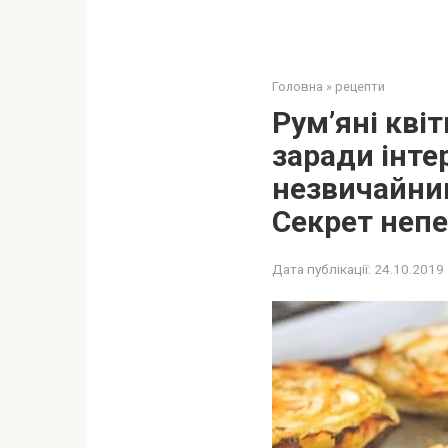
Головна
»
рецепти
Рум’яні кві
заради інте
незвичайним
Секрет непе
Дата публікації:
24.10.2019