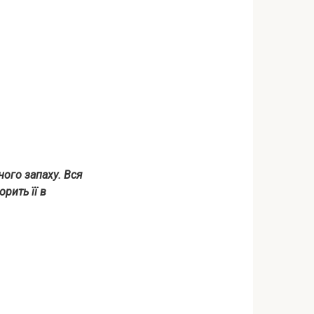
ного запаху. Вся
рить її в