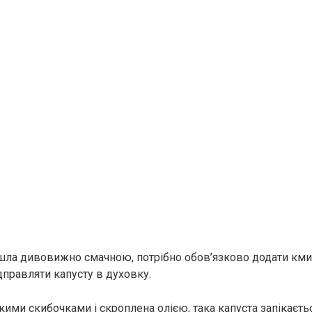
ла дивовижно смачною, потрібно обов’язково додати кми
дправляти капусту в духовку.
кими скибочками і скроплена олією, така капуста запікаєт