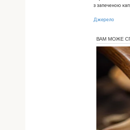
з запеченою капу
Джерело