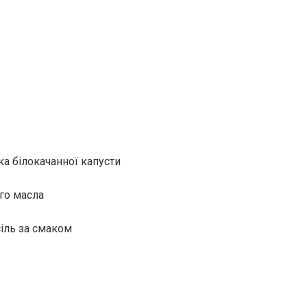
ка білокачанної капусти
ого масла
сіль за смаком