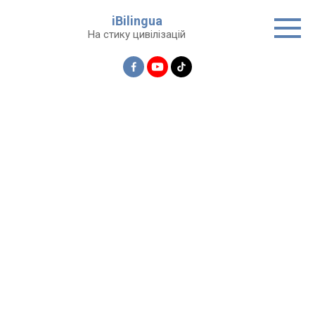
Перейти
iBilingua
до
На стику цивілізацій
вмісту