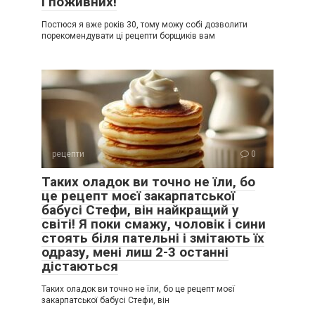
і поживних!
Постюся я вже років 30, тому можу собі дозволити
порекомендувати ці рецепти борщиків вам
рецепти
0
Таких оладок ви точно не їли, бо
це рецепт моєї закарпатської
бабусі Стефи, він найкращий у
світі! Я поки смажу, чоловік і сини
стоять біля пательні і змітають їх
одразу, мені лиш 2-3 останні
дістаються
Таких оладок ви точно не їли, бо це рецепт моєї
закарпатської бабусі Стефи, він