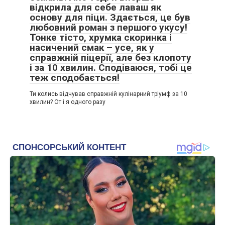
відкрила для себе лаваш як
основу для піци. Здається, це був
любовний роман з першого укусу!
Тонке тісто, хрумка скоринка і
насичений смак – усе, як у
справжній піцерії, але без клопоту
і за 10 хвилин. Сподіваюся, тобі це
теж сподобається!
Ти колись відчував справжній кулінарний тріумф за 10
хвилин? От і я одного разу