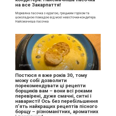
на все Закарпаття!
Морквяна пасочка з курагою, грецьким горіхом та
шоколадною помадою від моєї невісточки-кондитера.
Найсмачніша пасочка
рецепти
0
Постюся я вже років 30, тому
можу собі дозволити
порекомендувати ці рецепти
борщиків вам – вони всі роками
перевірені, дуже смачні, ситні і
наваристі! Ось без перебільшення
п’ять найкращих рецептів пісного
борщу – різноманітних, ароматних