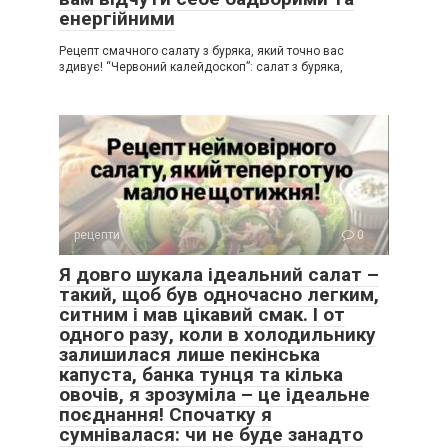
енергійними
Рецепт смачного салату з буряка, який точно вас
здивує! “Червоний калейдоскоп”: салат з буряка,
рецепти
0
Я довго шукала ідеальний салат –
такий, щоб був одночасно легким,
ситним і мав цікавий смак. І от
одного разу, коли в холодильнику
залишилася лише пекінська
капуста, банка тунця та кілька
овочів, я зрозуміла – це ідеальне
поєднання! Спочатку я
сумнівалася: чи не буде занадто