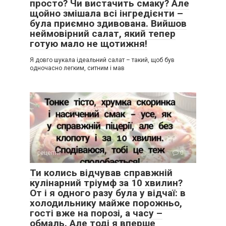
просто? Чи вистачить смаку? Але
щойно змішала всі інгредієнти –
була приємно здивована. Вийшов
неймовірний салат, який тепер
готую мало не щотижня!
Я довго шукала ідеальний салат – такий, щоб був
одночасно легким, ситним і мав
рецепти
0
Ти колись відчував справжній
кулінарний тріумф за 10 хвилин?
От і я одного разу була у відчаї: в
холодильнику майже порожньо,
гості вже на порозі, а часу –
обмаль. Але тоді я вперше