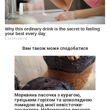
Вам також може сподобатися
рецепти
0
Морквяна пасочка з курагою,
грецьким горіхом та шоколадною
помадою від моєї невісточки-
кондитера. Найсмачніша пасочка