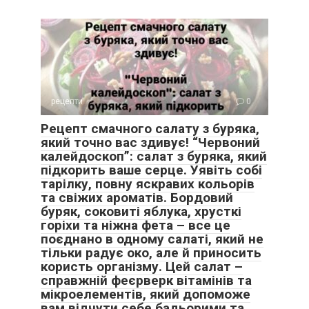
рецепти
0
Рецепт смачного салату з буряка,
який точно вас здивує! “Червоний
калейдоскоп”: салат з буряка, який
підкорить ваше серце. Уявіть собі
тарілку, повну яскравих кольорів
та свіжих ароматів. Бордовий
буряк, соковиті яблука, хрусткі
горіхи та ніжна фета – все це
поєднано в одному салаті, який не
тільки радує око, але й приносить
користь організму. Цей салат –
справжній феєрверк вітамінів та
мікроелементів, який допоможе
вам відчути себе бадьорими та