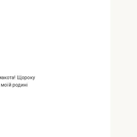
смакота! Щороку
 моїй родині