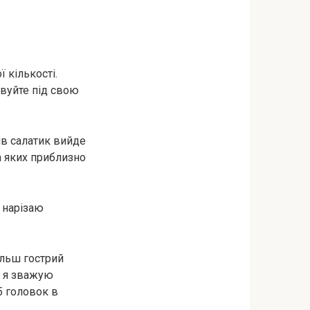
ї кількості.
овуйте під свою
ків салатик вийде
а яких приблизно
п нарізаю
більш гострий
й я зважую
5 головок в