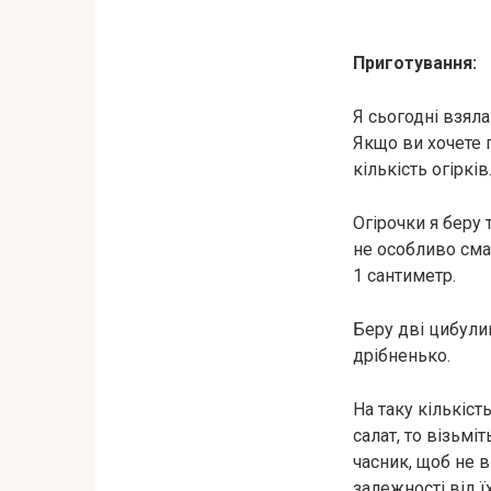
Приготування:
Я сьогодні взяла 
Якщо ви хочете 
кількість огірків
Огірочки я беру 
не особливо сма
1 сантиметр.
Беру дві цибулин
дрібненько.
На таку кількіст
салат, то візьмі
часник, щоб не в
залежності від ї