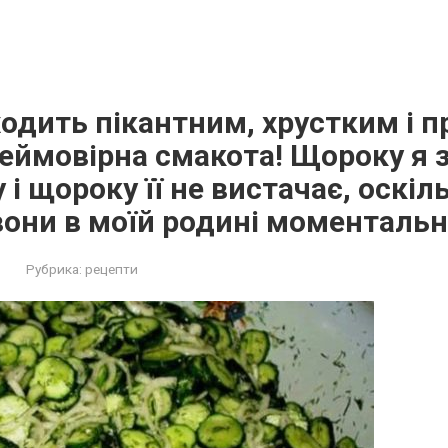
одить пікантним, хрустким і п
еймовірна смакота! Щороку я 
 і щороку її не вистачає, оскіл
вони в моїй родині моменталь
Рубрика:
рецепти