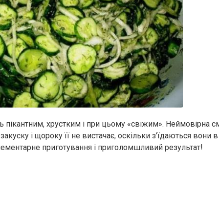
ь пікантним, хрустким і при цьому «свіжим». Неймовірна 
закуску і щороку її не вистачає, оскільки з’їдаються вони в
ементарне приготування і приголомшливий результат!