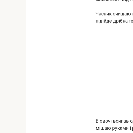
Часник очищаю і
підійде дрібна т
В овочі всипав о
мішаю руками і 