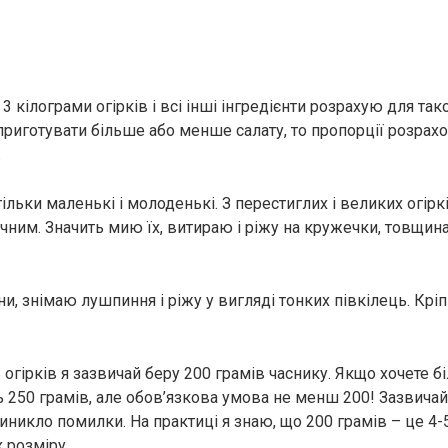
3 кілограми огірків і всі інші інгредієнти розрахую для тако
приготувати більше або менше салату, то пропорції розрах
.
тільки маленькі і молоденькі. З перестиглих і великих огір
чним. Значить мию їх, витираю і ріжу на кружечки, товщин
и, знімаю лушпиння і ріжу у вигляді тонких півкілець. Крі
ь огірків я зазвичай беру 200 грамів часнику. Якщо хочете 
ть 250 грамів, але обов’язкова умова не менш 200! Зазвича
иникло помилки. На практиці я знаю, що 200 грамів – це 4-
х розміру.