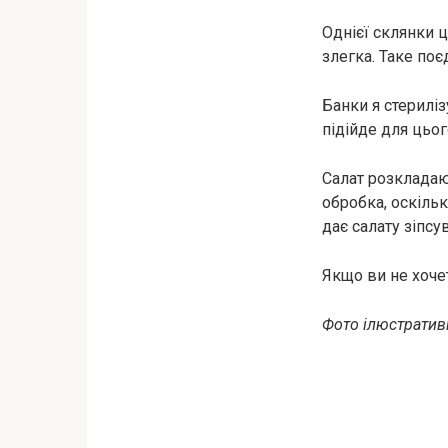
Однієї склянки ц
злегка. Таке поє
Банки я стериліз
підійде для цьог
Салат розкладаю 
обробка, оскільк
дає салату зіпсув
Якщо ви не хочет
Фото ілюстративн