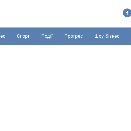
нес
Спорт
Події
Прогрес
Шоу-бізнес