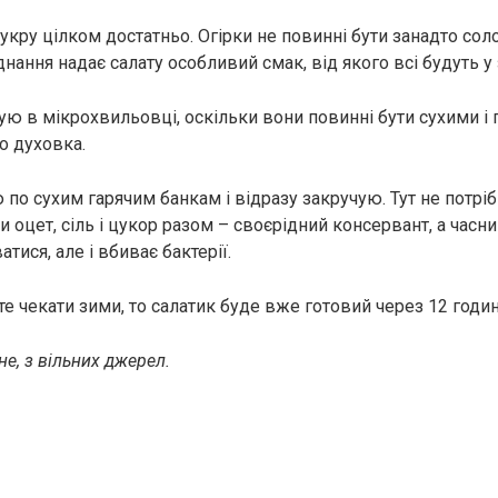
укру цілком достатньо. Огірки не повинні бути занадто сол
днання надає салату особливий смак, від якого всі будуть у 
ую в мікрохвильовці, оскільки вони повинні бути сухими і
о духовка.
по сухим гарячим банкам і відразу закручую. Тут не потріб
и оцет, сіль і цукор разом – своєрідний консервант, а часни
атися, але і вбиває бактерії.
е чекати зими, то салатик буде вже готовий через 12 годин
е, з вільних джерел.