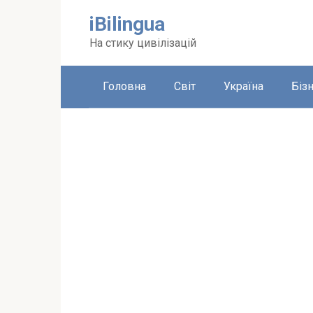
Перейти
iBilingua
до
вмісту
На стику цивілізацій
Головна
Світ
Україна
Біз