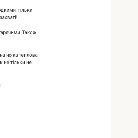
одкими, тільки
захваті!
 гарячими. Також
на ніяка теплова
к не тільки не
.