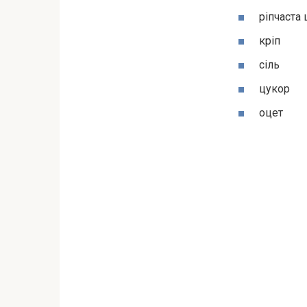
ріпчаста
кріп
сіль
цукор
оцет