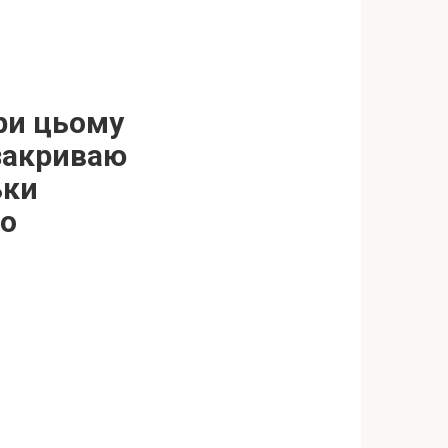
ри цьому
закриваю
ьки
но