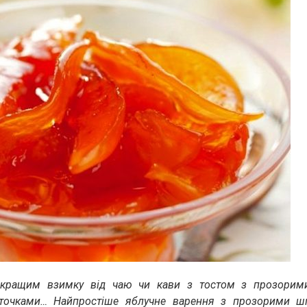
кращим взимку від чаю чи кави з тостом з прозорим
точками… Найпростіше яблучне варення з прозорими ш