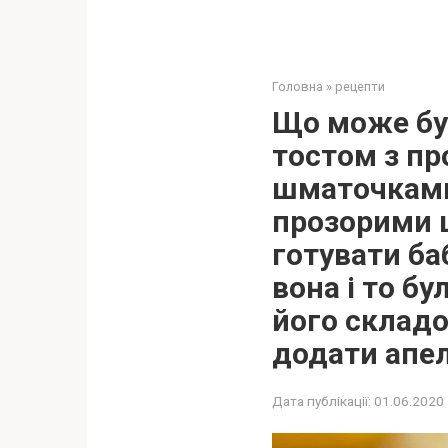
Головна
»
рецепти
Що може бут
тостом з п
шматочками
прозорими 
готувати ба
вона і то б
його складо
додати апе
Дата публікації:
01.06.2020