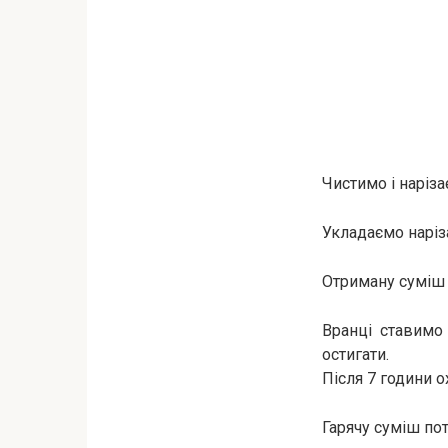
Чистимо і наріза
Укладаємо наріз
Отриману суміш 
Вранці ставимо
остигати.
Після 7 години 
Гарячу суміш пот