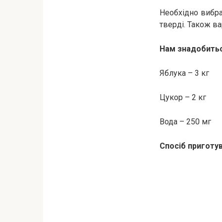
Необхідно вибра
тверді. Також ва
Нам знадобитьс
Яблука – 3 кг
Цукор – 2 кг
Вода – 250 мг
Спосіб приготув