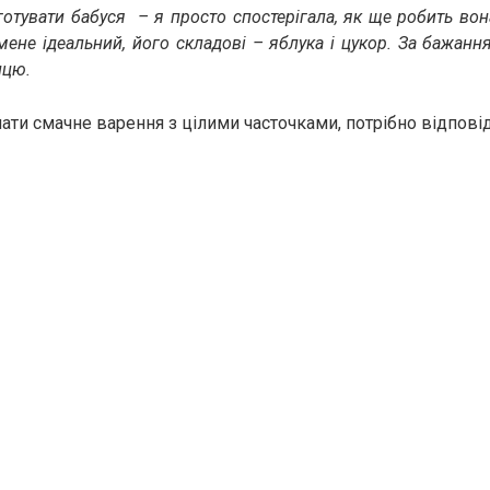
отувати бабуся – я просто спостерігала, як ще робить вона
мене ідеальний, його складові – яблука і цукор. За бажан
ицю.
ати смачне варення з цілими часточками, потрібно відповід