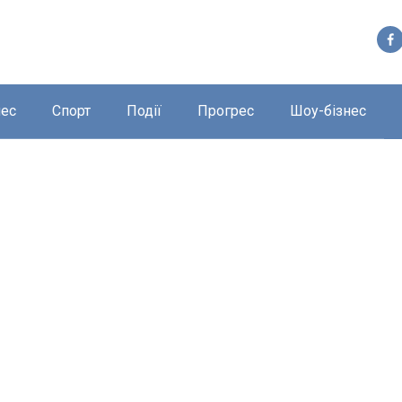
нес
Спорт
Події
Прогрес
Шоу-бізнес