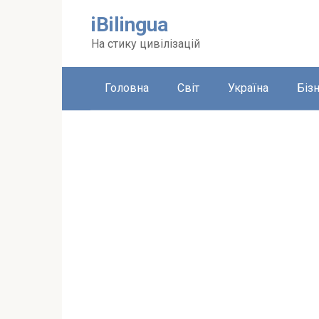
Перейти
iBilingua
до
вмісту
На стику цивілізацій
Головна
Світ
Україна
Біз