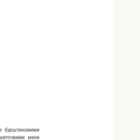
и бурштиновими
маточкими мене