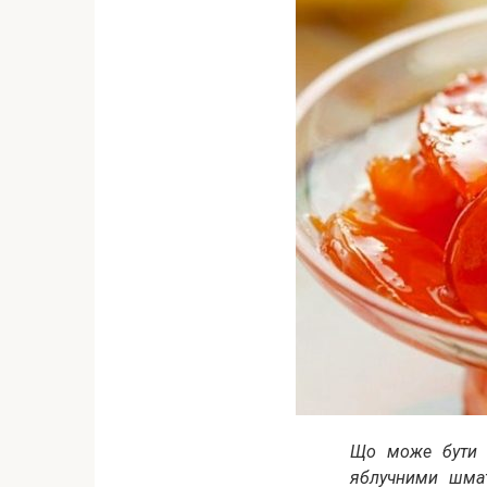
Що може бути 
яблучними шма