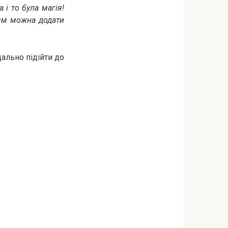
 і то була магія!
ням можна додати
ально підійти до