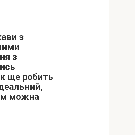
ави з
ними
ня з
ись
як ще робить
ідеальний,
ням можна