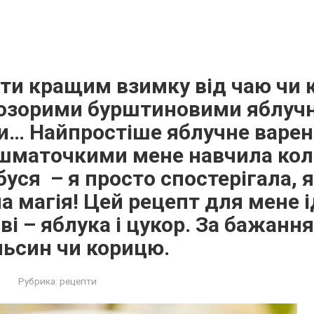
и кращим взимку від чаю чи к
розорими бурштиновими яблуч
… Найпростіше яблучне варен
шматочкими мене навчила кол
буся – я просто спостерігала, 
ула магія! Цей рецепт для мене 
ві – яблука і цукор. За бажан
льсин чи корицю.
Рубрика:
рецепти