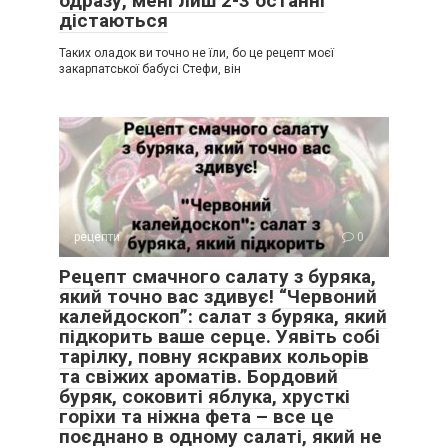
одразу, мені лиш 2-3 останні
дістаються
Таких оладок ви точно не їли, бо це рецепт моєї
закарпатської бабусі Стефи, він
рецепти
0
Рецепт смачного салату з буряка,
який точно вас здивує! “Червоний
калейдоскоп”: салат з буряка, який
підкорить ваше серце. Уявіть собі
тарілку, повну яскравих кольорів
та свіжих ароматів. Бордовий
буряк, соковиті яблука, хрусткі
горіхи та ніжна фета – все це
поєднано в одному салаті, який не