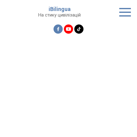
Перейти
iBilingua
до
На стику цивілізацій
вмісту