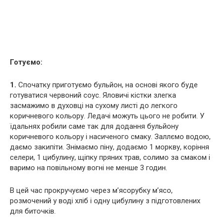
Готуємо:
1.
Спочатку приготуємо бульйон, на основі якого буде
готуватися червоний соус. Яловичі кістки злегка
засмажимо в духовці на сухому листі до легкого
коричневого кольору. Ледачі можуть цього не робити. У
їдальнях робили саме так для додання бульйону
коричневого кольору і насиченого смаку. Заллємо водою,
даємо закипіти. Знімаємо піну, додаємо 1 моркву, коріння
селери, 1 цибулину, щіпку пряних трав, солимо за смаком і
варимо на повільному вогні не менше 3 годин.
В цей час прокручуємо через м’ясорубку м’ясо,
розмочений у воді хліб і одну цибулину з підготовлених
для биточків.