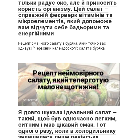
тільки радує око, але й приносить
користь організму. Цей салат –
справжній феєрверк вітамінів та
мікроелементів, який допоможе
вам відчути себе бадьорими та
енергійними
Рецепт смачного салату з буряка, який точно вас
здивує! “Червоний калейдоскоп”: салат з буряка,
рецепти
0
Я довго шукала ідеальний салат –
такий, щоб був одночасно легким,
ситним і мав цікавий смак. І от
одного разу, коли в холодильнику
залишилася лише пекінська