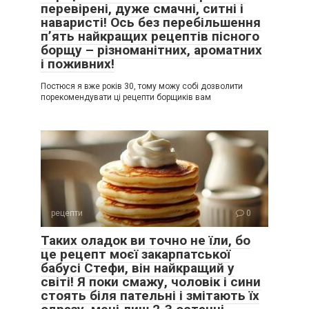
перевірені, дуже смачні, ситні і
наваристі! Ось без перебільшення
п’ять найкращих рецептів пісного
борщу – різноманітних, ароматних
і поживних!
Постюся я вже років 30, тому можу собі дозволити
порекомендувати ці рецепти борщиків вам
рецепти
0
Таких оладок ви точно не їли, бо
це рецепт моєї закарпатської
бабусі Стефи, він найкращий у
світі! Я поки смажу, чоловік і сини
стоять біля пательні і змітають їх