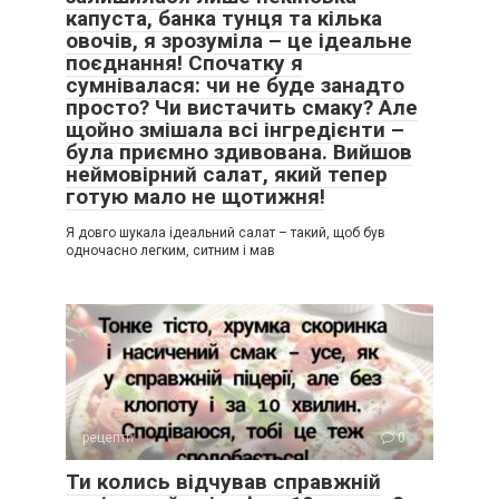
капуста, банка тунця та кілька
овочів, я зрозуміла – це ідеальне
поєднання! Спочатку я
сумнівалася: чи не буде занадто
просто? Чи вистачить смаку? Але
щойно змішала всі інгредієнти –
була приємно здивована. Вийшов
неймовірний салат, який тепер
готую мало не щотижня!
Я довго шукала ідеальний салат – такий, щоб був
одночасно легким, ситним і мав
рецепти
0
Ти колись відчував справжній