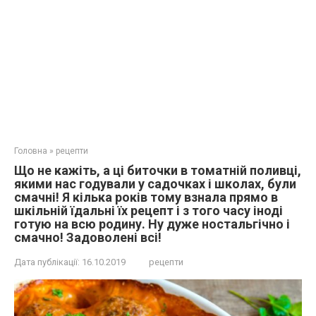
Головна
»
рецепти
Що не кажіть, а ці биточки в томатній поливці,
якими нас годували у садочках і школах, були
смачні! Я кілька років тому взнала прямо в
шкільній їдальні їх рецепт і з того часу іноді
готую на всю родину. Ну дуже ностальгічно і
смачно! Задоволені всі!
Дата публікації:
16.10.2019
рецепти