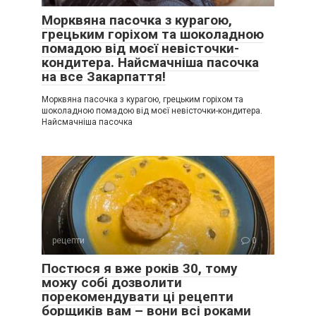
Морквяна пасочка з курагою,
грецьким горіхом та шоколадною
помадою від моєї невісточки-
кондитера. Найсмачніша пасочка
на все Закарпаття!
Морквяна пасочка з курагою, грецьким горіхом та
шоколадною помадою від моєї невісточки-кондитера.
Найсмачніша пасочка
рецепти
0
Постюся я вже років 30, тому
можу собі дозволити
порекомендувати ці рецепти
борщиків вам – вони всі роками