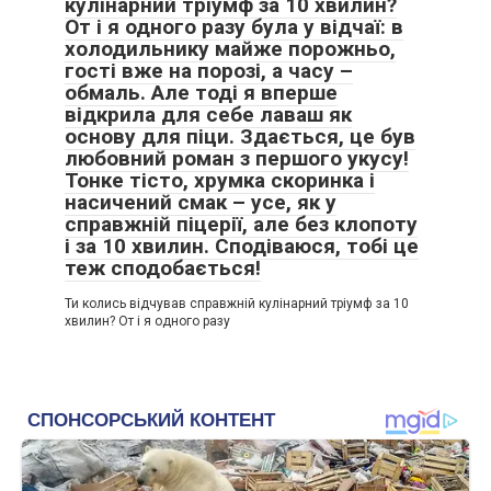
кулінарний тріумф за 10 хвилин?
От і я одного разу була у відчаї: в
холодильнику майже порожньо,
гості вже на порозі, а часу –
обмаль. Але тоді я вперше
відкрила для себе лаваш як
основу для піци. Здається, це був
любовний роман з першого укусу!
Тонке тісто, хрумка скоринка і
насичений смак – усе, як у
справжній піцерії, але без клопоту
і за 10 хвилин. Сподіваюся, тобі це
теж сподобається!
Ти колись відчував справжній кулінарний тріумф за 10
хвилин? От і я одного разу