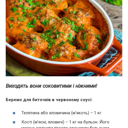
Виходять вони соковитими і ніжними!
Беремо для биточків в червоному соусі:
Телятина або яловичина (м’якоть) – 1 кг
Кості (м’ясні, яловичі) – 1 кг на бульон. Його
можна замінити просто овочевим бульоном.