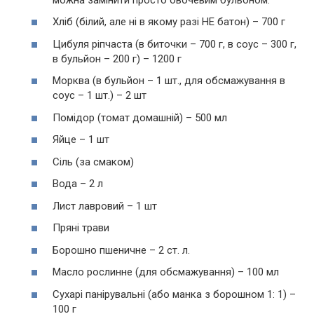
Хліб (білий, але ні в якому разі НЕ батон) – 700 г
Цибуля ріпчаста (в биточки – 700 г, в соус – 300 г,
в бульйон – 200 г) – 1200 г
Морква (в бульйон – 1 шт., для обсмажування в
соус – 1 шт.) – 2 шт
Помідор (томат домашній) – 500 мл
Яйце – 1 шт
Сіль (за смаком)
Вода – 2 л
Лист лавровий – 1 шт
Пряні трави
Борошно пшеничне – 2 ст. л.
Масло рослинне (для обсмажування) – 100 мл
Сухарі панірувальні (або манка з борошном 1: 1) –
100 г