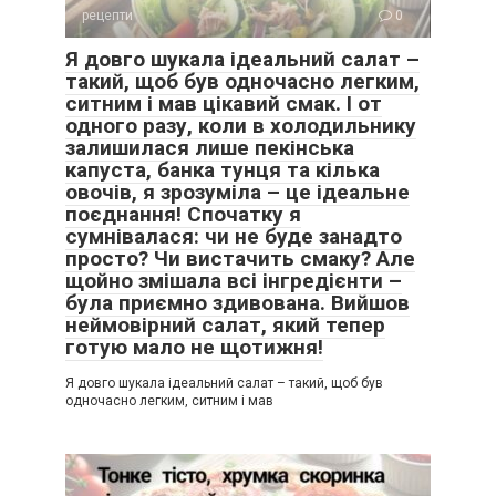
рецепти
0
Я довго шукала ідеальний салат –
такий, щоб був одночасно легким,
ситним і мав цікавий смак. І от
одного разу, коли в холодильнику
залишилася лише пекінська
капуста, банка тунця та кілька
овочів, я зрозуміла – це ідеальне
поєднання! Спочатку я
сумнівалася: чи не буде занадто
просто? Чи вистачить смаку? Але
щойно змішала всі інгредієнти –
була приємно здивована. Вийшов
неймовірний салат, який тепер
готую мало не щотижня!
Я довго шукала ідеальний салат – такий, щоб був
одночасно легким, ситним і мав