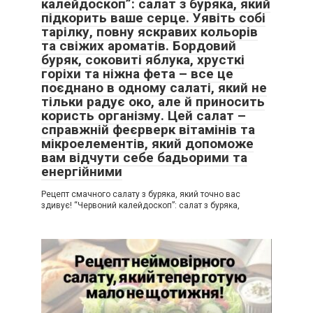
калейдоскоп”: салат з буряка, який
підкорить ваше серце. Уявіть собі
тарілку, повну яскравих кольорів
та свіжих ароматів. Бордовий
буряк, соковиті яблука, хрусткі
горіхи та ніжна фета – все це
поєднано в одному салаті, який не
тільки радує око, але й приносить
користь організму. Цей салат –
справжній феєрверк вітамінів та
мікроелементів, який допоможе
вам відчути себе бадьорими та
енергійними
Рецепт смачного салату з буряка, який точно вас
здивує! “Червоний калейдоскоп”: салат з буряка,