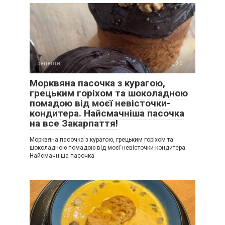
рецепти
0
Морквяна пасочка з курагою,
грецьким горіхом та шоколадною
помадою від моєї невісточки-
кондитера. Найсмачніша пасочка
на все Закарпаття!
Морквяна пасочка з курагою, грецьким горіхом та
шоколадною помадою від моєї невісточки-кондитера.
Найсмачніша пасочка