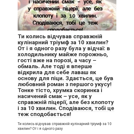
рецепти
0
Ти колись відчував справжній
кулінарний тріумф за 10 хвилин?
От і я одного разу була у відчаї: в
холодильнику майже порожньо,
гості вже на порозі, а часу –
обмаль. Але тоді я вперше
відкрила для себе лаваш як
основу для піци. Здається, це був
любовний роман з першого укусу!
Тонке тісто, хрумка скоринка і
насичений смак – усе, як у
справжній піцерії, але без клопоту
і за 10 хвилин. Сподіваюся, тобі це
теж сподобається!
Ти колись відчував справжній кулінарний тріумф за 10
хвилин? От і я одного разу