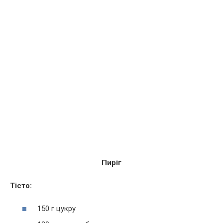
Пиріг
Тісто:
150 г цукру