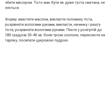
збити міксером. Тісто має бути як дуже густа сметана, не
ллється.
Форму змастити маслом, викласти половину тіста,
розрівняти вологими руками, викласти, начинку і решту
тіста, розрівняти вологими руками. Пекти у розігрітій до
180 градусів 30-40 хв. Коли трохи охолоне, перекласти на
тарілку, посипати цукровою пудрою.