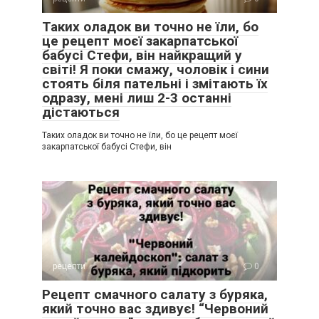
Таких оладок ви точно не їли, бо
це рецепт моєї закарпатської
бабусі Стефи, він найкращий у
світі! Я поки смажу, чоловік і сини
стоять біля пательні і змітають їх
одразу, мені лиш 2-3 останні
дістаються
Таких оладок ви точно не їли, бо це рецепт моєї
закарпатської бабусі Стефи, він
рецепти
0
Рецепт смачного салату з буряка,
який точно вас здивує! “Червоний