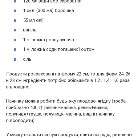
120 мл води або сироватки
1 скл. (300 мл) борошна
55 мл олії
ваніль
1 ч. ложка розпушувача
1 ч. ложка соди погашеної оцтом
сіль
Продукти розраховані на форму 22 см, то для форм 24, 26
и 28 см інгредієнти потрібно збільшити в 1,2 ; 1,4 і 1,6 раза
відповідно.
Начинку можна робити будь-яку плодово-ягідну (треба
приблизно 400 г): ревінь+малина, ревінь+вишня,
полуниця+груша, полуниця, малина, вишні (начинку
підсолодити).
У миску скласти всі сухі продукти, влити всі рідкі, ретельно