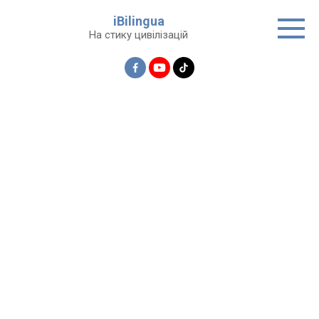
Перейти
iBilingua
до
На стику цивілізацій
вмісту