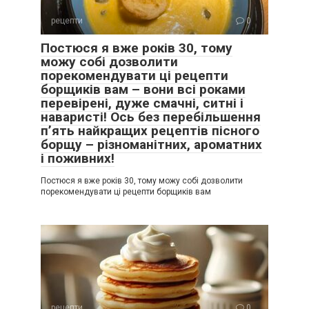
рецепти
0
Постюся я вже років 30, тому
можу собі дозволити
порекомендувати ці рецепти
борщиків вам – вони всі роками
перевірені, дуже смачні, ситні і
наваристі! Ось без перебільшення
п’ять найкращих рецептів пісного
борщу – різноманітних, ароматних
і поживних!
Постюся я вже років 30, тому можу собі дозволити
порекомендувати ці рецепти борщиків вам
рецепти
0