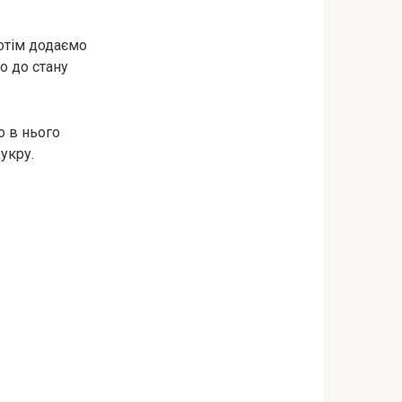
отім додаємо
о до стану
о в нього
укру.