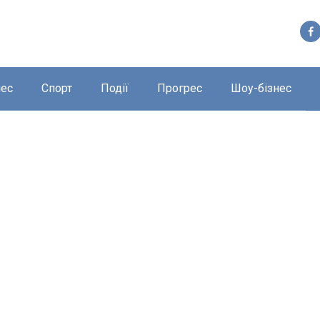
нес
Спорт
Події
Прогрес
Шоу-бізнес