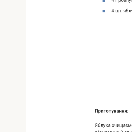
4 г розп
4 шт. ябл
Приготування:
Яблука очищаємо