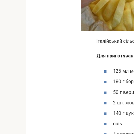
Італійський сіль
Для приготуванн
125 мл м
180 г бо
50 г вер
2 шт. жо
140 г цу
сіль