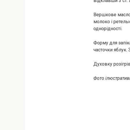
відклавши 3 ст. 
Вершкове масло 
молоко і ретель
однорідності.
Форму для запік
часточки яблук.
Духовку розігрів
Фото ілюстративн