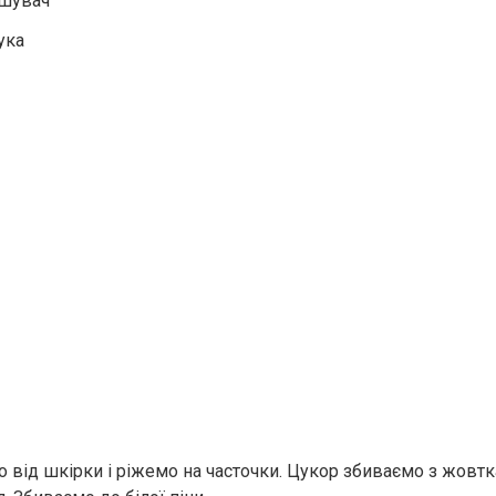
ушувач
ука
 від шкірки і ріжемо на часточки. Цукор збиваємо з жовт