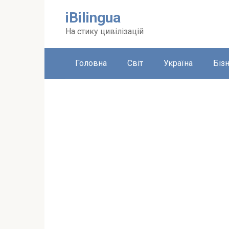
Перейти
iBilingua
до
вмісту
На стику цивілізацій
Головна
Світ
Україна
Біз