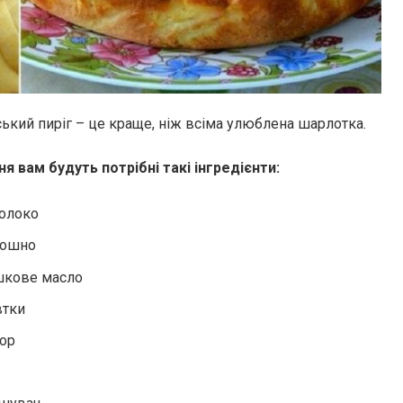
ський пиріг – це краще, ніж всіма улюблена шарлотка.
я вам будуть потрібні такі інгредієнти:
олоко
рошно
шкове масло
втки
кор