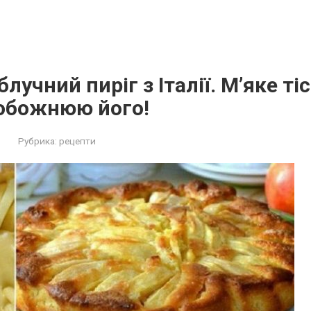
лучний пиріг з Італії. М’яке ті
 обожнюю його!
Рубрика:
рецепти