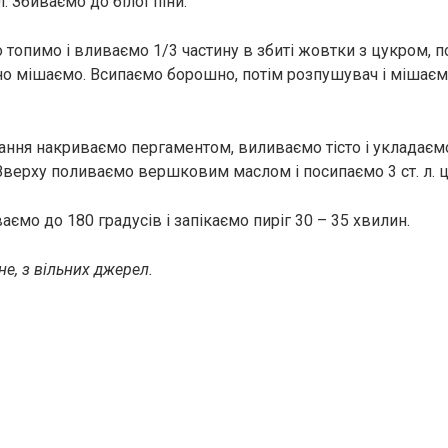
л. Збиваємо до білої піни.
топимо і вливаємо 1/3 частину в збиті жовтки з цукром, п
но мішаємо. Всипаємо борошно, потім розпушувач і мішаєм
ання накриваємо пергаментом, виливаємо тісто і укладаєм
 Зверху поливаємо вершковим маслом і посипаємо 3 ст. л. ц
аємо до 180 градусів і запікаємо пиріг 30 – 35 хвилин.
е, з вільних джерел.