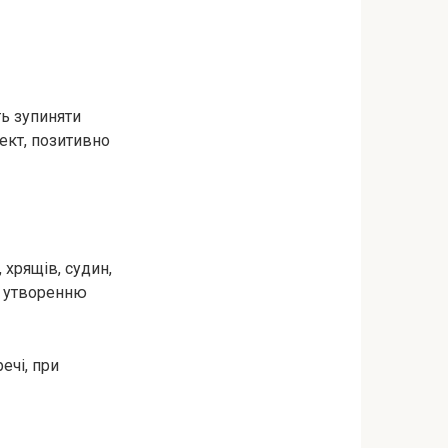
ть зупиняти
ект, позитивно
 хрящів, судин,
яє утворенню
ечі, при