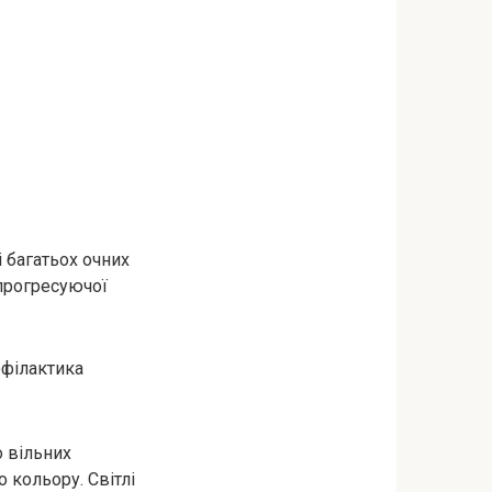
 багатьох очних
 прогресуючої
офілактика
 вільних
 кольору. Світлі