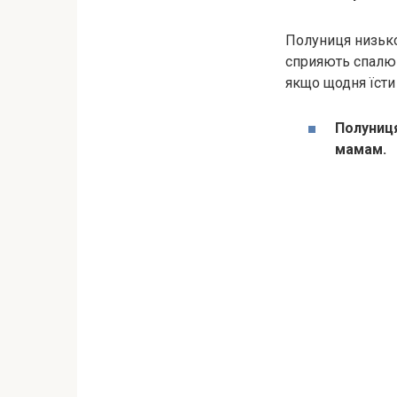
Полуниця низькок
сприяють спалюв
якщо щодня їсти
Полуниця
мамам.