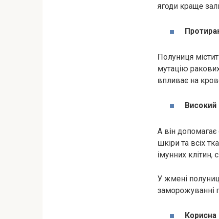
ягоди краще зал
Протирак
Полуниця містит
мутацію ракових
впливає на кров
Високий 
А він допомагає 
шкіри та всіх тк
імунних клітин, 
У жмені полуниць
заморожуванні п
Корисна 