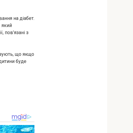
ання на діабет.
, який
, пов’язані з
зують, що якщо
 дитини буде