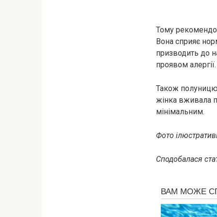
Тому рекомендов
Вона сприяє норм
призводить до на
проявом алергії.
Також полуницю
жінка вживала по
мінімальним.
Фото ілюстративн
Сподобалася стат