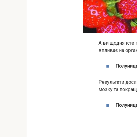
А ви щодня їсте
впливає на орга
Полуниця
Результати досл
мозку та покращу
Полуниця