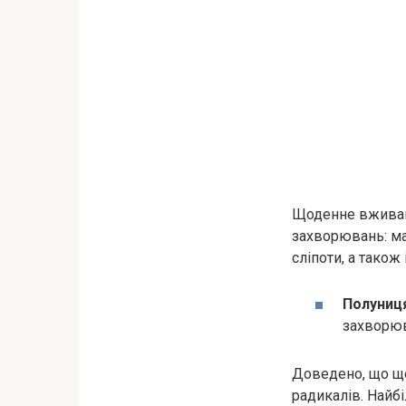
Щоденне вживанн
захворювань: мак
сліпоти, а також
Полуниця
захворюв
Доведено, що що
радикалів. Найбі