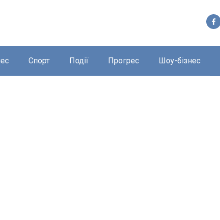
нес
Спорт
Події
Прогрес
Шоу-бізнес