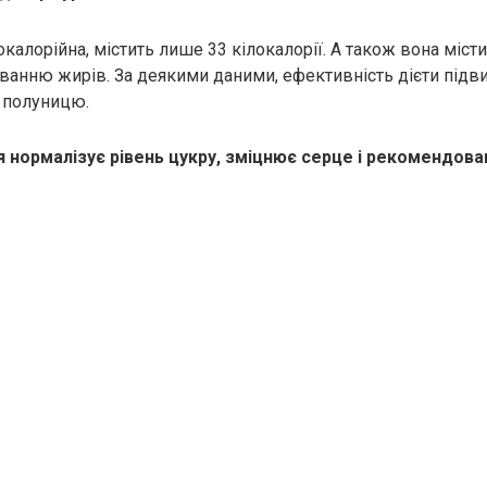
алорійна, містить лише 33 кілокалорії. А також вона місти
анню жирів. За деякими даними, ефективність дієти підви
 полуницю.
 нормалізує рівень цукру, зміцнює серце і рекомендова