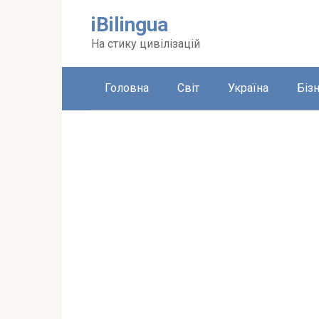
Перейти
iBilingua
до
вмісту
На стику цивілізацій
Головна
Світ
Україна
Біз