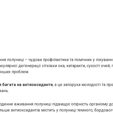
я полуниці – чудова профілактика та помічник у лікуванні
улярної дегенерації сітківки ока, катаракти, сухості очей,
 інших проблем.
 багата на антиоксиданти
, а це запорука молодості та пр
ань.
денне вживання полуниці підвищує опірність організму до
льше антиоксидантів містить у полуниці темного, бордового