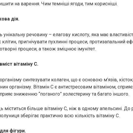
ишити на варення. Чим темніші ягоди, тим корисніші.
ова дія.
ь унікальну речовину – елагову кислоту, яка має властивіс
 клітин, пригнічувати пухлинні процеси, протизапальний еф
отворні процеси, а також зміцнює імунітет.
вміст вітаміну С.
організму синтезувати колаген, що є основою м’язів, кісток,
анин організму. Вітамін С є антистресовим вітаміном, спри
сприяє зниженню “поганого” холестерину та багато іншого.
 міститься більше вітаміну С, ніж в одному апельсині. До р
олуниця зберігає практично всю кількість вітаміну С.
для фігури.