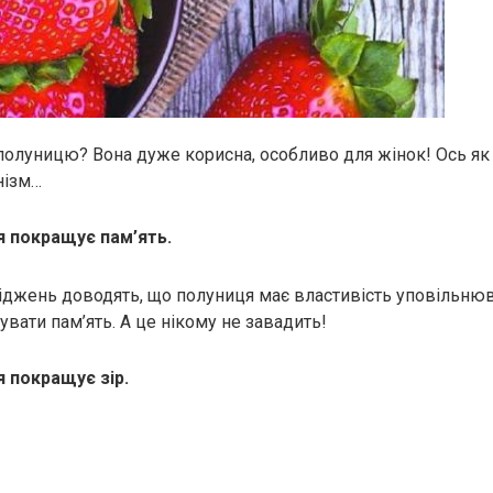
 полуницю? Вона дуже корисна, особливо для жінок! Ось як
нізм…
 покращує пам’ять.
іджень доводять, що полуниця має властивість уповільнюв
вати пам’ять. А це нікому не завадить!
 покращує зір.