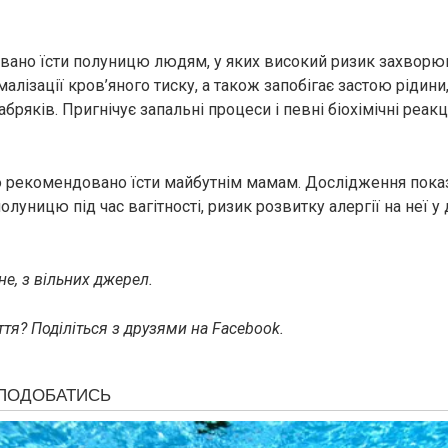
ано їсти полуницю людям, у яких високий ризик захворюв
алізації кров’яного тиску, а також запобігає застою рідини
бряків. Пригнічує запальні процеси і певні біохімічні реакції
 рекомендовано їсти майбутнім мамам. Дослідження пока
луницю під час вагітності, ризик розвитку алергії на неї у
е, з вільних джерел.
тя? Поділіться з друзями на Facebook.