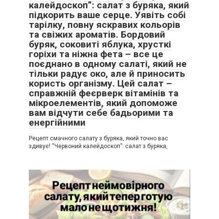
калейдоскоп”: салат з буряка, який
підкорить ваше серце. Уявіть собі
тарілку, повну яскравих кольорів
та свіжих ароматів. Бордовий
буряк, соковиті яблука, хрусткі
горіхи та ніжна фета – все це
поєднано в одному салаті, який не
тільки радує око, але й приносить
користь організму. Цей салат –
справжній феєрверк вітамінів та
мікроелементів, який допоможе
вам відчути себе бадьорими та
енергійними
Рецепт смачного салату з буряка, який точно вас
здивує! “Червоний калейдоскоп”: салат з буряка,