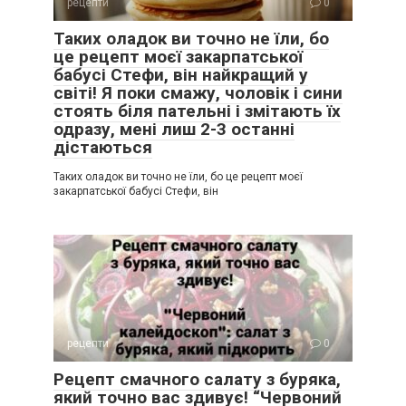
рецепти
0
Таких оладок ви точно не їли, бо
це рецепт моєї закарпатської
бабусі Стефи, він найкращий у
світі! Я поки смажу, чоловік і сини
стоять біля пательні і змітають їх
одразу, мені лиш 2-3 останні
дістаються
Таких оладок ви точно не їли, бо це рецепт моєї
закарпатської бабусі Стефи, він
рецепти
0
Рецепт смачного салату з буряка,
який точно вас здивує! “Червоний