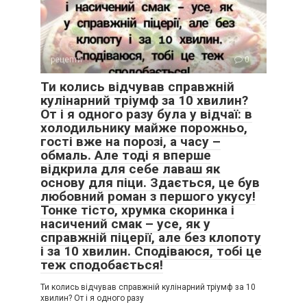
рецепти
0
Ти колись відчував справжній
кулінарний тріумф за 10 хвилин?
От і я одного разу була у відчаї: в
холодильнику майже порожньо,
гості вже на порозі, а часу –
обмаль. Але тоді я вперше
відкрила для себе лаваш як
основу для піци. Здається, це був
любовний роман з першого укусу!
Тонке тісто, хрумка скоринка і
насичений смак – усе, як у
справжній піцерії, але без клопоту
і за 10 хвилин. Сподіваюся, тобі це
теж сподобається!
Ти колись відчував справжній кулінарний тріумф за 10
хвилин? От і я одного разу