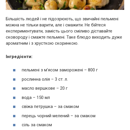
Більшість людей і не підозрюють, що звичайні пельмені
можна не тільки варити, але і смажити. Не бійтеся
експериментувати, замість цього сміливо діставайте
сковороду і смажте пельмені. Таке блюдо виходить дуже
ароматним і з хрусткою скоринкою.
Інгредієнти:
пельмені з м’ясом заморожені – 800 г
рослинна олія – ​​3 ст. л.
масло вершкове – 20 г
вода – 150 мл
свіжа петрушка – за смаком
перець чорний мелений – за смаком
сіль за смаком