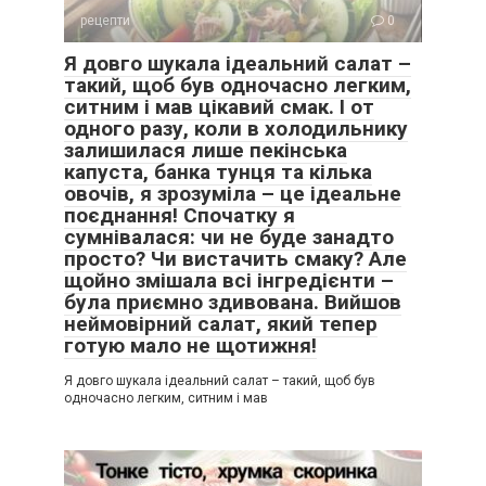
рецепти
0
Я довго шукала ідеальний салат –
такий, щоб був одночасно легким,
ситним і мав цікавий смак. І от
одного разу, коли в холодильнику
залишилася лише пекінська
капуста, банка тунця та кілька
овочів, я зрозуміла – це ідеальне
поєднання! Спочатку я
сумнівалася: чи не буде занадто
просто? Чи вистачить смаку? Але
щойно змішала всі інгредієнти –
була приємно здивована. Вийшов
неймовірний салат, який тепер
готую мало не щотижня!
Я довго шукала ідеальний салат – такий, щоб був
одночасно легким, ситним і мав