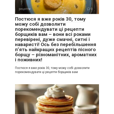
рецепти
0
Постюся я вже років 30, тому
можу собі дозволити
порекомендувати ці рецепти
борщиків вам – вони всі роками
перевірені, дуже смачні, ситні і
наваристі! Ось без перебільшення
п’ять найкращих рецептів пісного
борщу – різноманітних, ароматних
і поживних!
Постюся я вже років 30, тому можу собі дозволити
порекомендувати ці рецепти борщиків вам