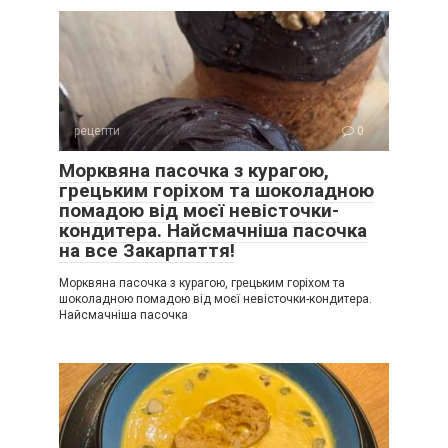
рецепти
0
Морквяна пасочка з курагою,
грецьким горіхом та шоколадною
помадою від моєї невісточки-
кондитера. Найсмачніша пасочка
на все Закарпаття!
Морквяна пасочка з курагою, грецьким горіхом та
шоколадною помадою від моєї невісточки-кондитера.
Найсмачніша пасочка