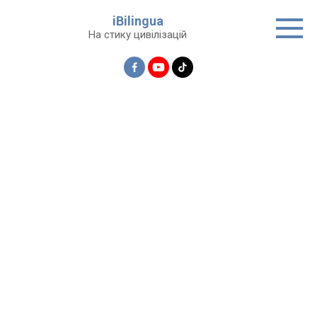
Перейти
iBilingua
до
На стику цивілізацій
вмісту