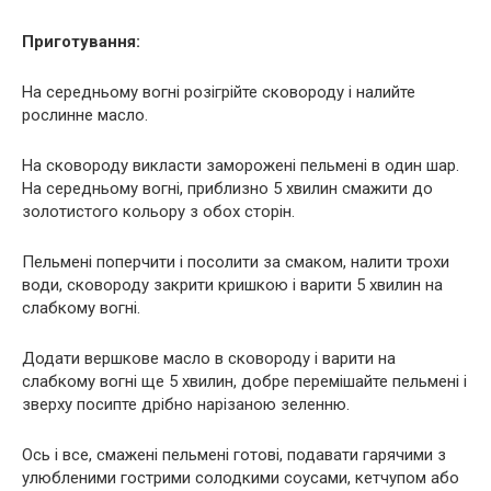
Приготування:
На середньому вогні розігрійте сковороду і налийте
рослинне масло.
На сковороду викласти заморожені пельмені в один шар.
На середньому вогні, приблизно 5 хвилин смажити до
золотистого кольору з обох сторін.
Пельмені поперчити і посолити за смаком, налити трохи
води, сковороду закрити кришкою і варити 5 хвилин на
слабкому вогні.
Додати вершкове масло в сковороду і варити на
слабкому вогні ще 5 хвилин, добре перемішайте пельмені і
зверху посипте дрібно нарізаною зеленню.
Ось і все, смажені пельмені готові, подавати гарячими з
улюбленими гострими солодкими соусами, кетчупом або