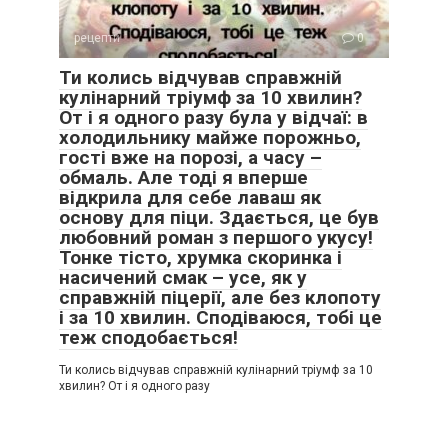
рецепти
0
Ти колись відчував справжній
кулінарний тріумф за 10 хвилин?
От і я одного разу була у відчаї: в
холодильнику майже порожньо,
гості вже на порозі, а часу –
обмаль. Але тоді я вперше
відкрила для себе лаваш як
основу для піци. Здається, це був
любовний роман з першого укусу!
Тонке тісто, хрумка скоринка і
насичений смак – усе, як у
справжній піцерії, але без клопоту
і за 10 хвилин. Сподіваюся, тобі це
теж сподобається!
Ти колись відчував справжній кулінарний тріумф за 10
хвилин? От і я одного разу