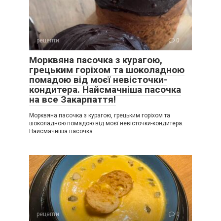
рецепти
0
Морквяна пасочка з курагою,
грецьким горіхом та шоколадною
помадою від моєї невісточки-
кондитера. Найсмачніша пасочка
на все Закарпаття!
Морквяна пасочка з курагою, грецьким горіхом та
шоколадною помадою від моєї невісточки-кондитера.
Найсмачніша пасочка
рецепти
0