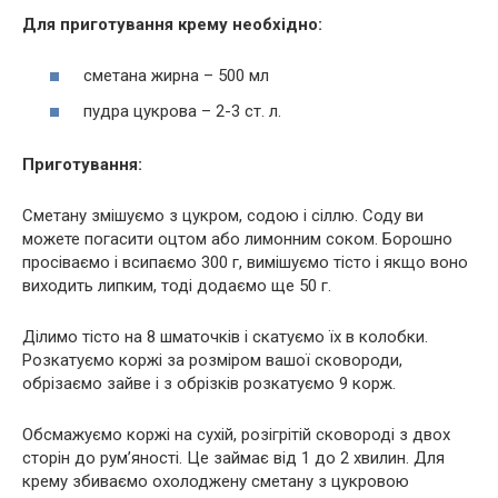
Для приготування крему необхідно:
сметана жирна – 500 мл
пудра цукрова – 2-3 ст. л.
Приготування:
Сметану змішуємо з цукром, содою і сіллю. Соду ви
можете погасити оцтом або лимонним соком. Борошно
просіваємо і всипаємо 300 г, вимішуємо тісто і якщо воно
виходить липким, тоді додаємо ще 50 г.
Ділимо тісто на 8 шматочків і скатуємо їх в колобки.
Розкатуємо коржі за розміром вашої сковороди,
обрізаємо зайве і з обрізків розкатуємо 9 корж.
Обсмажуємо коржі на сухій, розігрітій сковороді з двох
сторін до рум’яності. Це займає від 1 до 2 хвилин. Для
крему збиваємо охолоджену сметану з цукровою