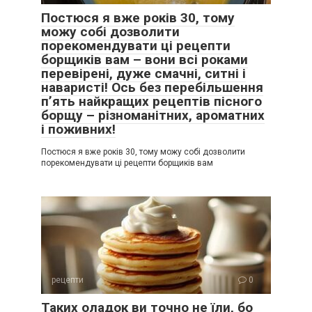
Постюся я вже років 30, тому
можу собі дозволити
порекомендувати ці рецепти
борщиків вам – вони всі роками
перевірені, дуже смачні, ситні і
наваристі! Ось без перебільшення
п’ять найкращих рецептів пісного
борщу – різноманітних, ароматних
і поживних!
Постюся я вже років 30, тому можу собі дозволити
порекомендувати ці рецепти борщиків вам
рецепти
0
Таких оладок ви точно не їли, бо