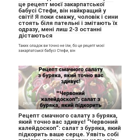
це рецепт моєї закарпатської
бабусі Стефи, він найкращий у
світі! Я поки смажу, чоловік і сини
стоять біля пательні і змітають їх
одразу, мені лиш 2-3 останні
дістаються
Таких оладок ви точно не їли, бо це рецепт моєї
закарпатської бабусі Стефи, він
рецепти
0
Рецепт смачного салату з буряка,
який точно вас здивує! “Червоний
калейдоскоп”: салат з буряка, який
підкорить ваше серце. Уявіть собі