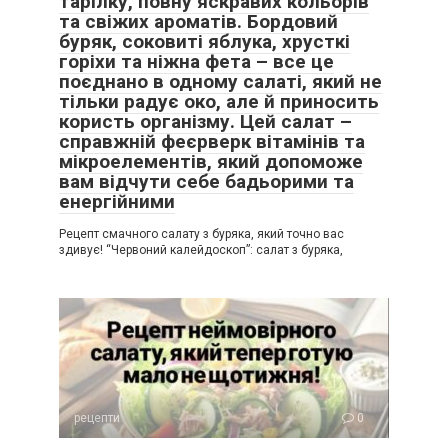
тарілку, повну яскравих кольорів
та свіжих ароматів. Бордовий
буряк, соковиті яблука, хрусткі
горіхи та ніжна фета – все це
поєднано в одному салаті, який не
тільки радує око, але й приносить
користь організму. Цей салат –
справжній феєрверк вітамінів та
мікроелементів, який допоможе
вам відчути себе бадьорими та
енергійними
Рецепт смачного салату з буряка, який точно вас
здивує! “Червоний калейдоскоп”: салат з буряка,
рецепти
0