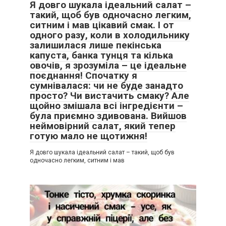
Я довго шукала ідеальний салат –
такий, щоб був одночасно легким,
ситним і мав цікавий смак. І от
одного разу, коли в холодильнику
залишилася лише пекінська
капуста, банка тунця та кілька
овочів, я зрозуміла – це ідеальне
поєднання! Спочатку я
сумнівалася: чи не буде занадто
просто? Чи вистачить смаку? Але
щойно змішала всі інгредієнти –
була приємно здивована. Вийшов
неймовірний салат, який тепер
готую мало не щотижня!
Я довго шукала ідеальний салат – такий, щоб був
одночасно легким, ситним і мав