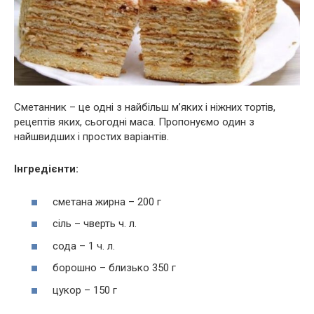
Сметанник – це одні з найбільш м’яких і ніжних тортів,
рецептів яких, сьогодні маса. Пропонуємо один з
найшвидших і простих варіантів.
Інгредієнти:
сметана жирна – 200 г
сіль – чверть ч. л.
сода – 1 ч. л.
борошно – близько 350 г
цукор – 150 г