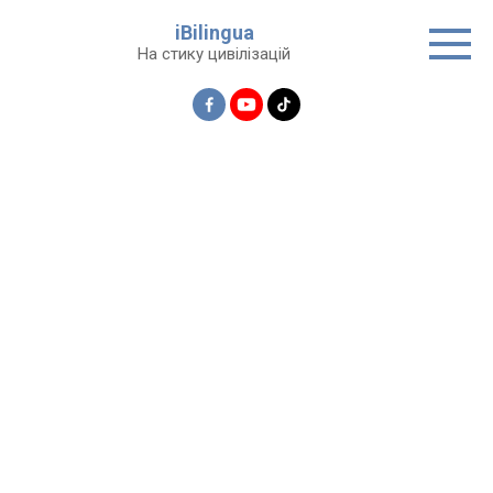
Перейти
iBilingua
до
На стику цивілізацій
вмісту