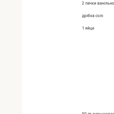
2 пачки ванільн
дрібка солі
1 яйце
50 гр вершково