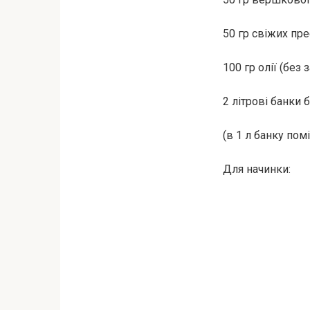
50 гр свіжих пр
100 гр олії (без 
2 літрові банки
(в 1 л банку пом
Для начинки: