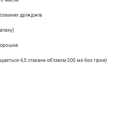
есованих дріжджів
запаху)
 борошна
іщається 4,5 стакани об’ємом 200 мл без гірки)