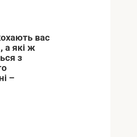
кохають вас
 а які ж
ься з
го
і –