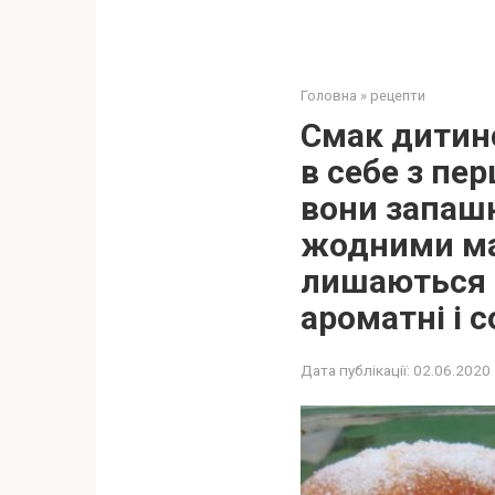
Головна
»
рецепти
Смак дитинс
в себе з пе
вони запашні
жодними ма
лишаються с
ароматні і с
Дата публікації:
02.06.2020