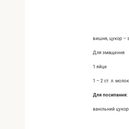
вишня, цукор – 
Для змащення:
1 яйце
1 – 2 ст. л. моло
Для посипання:
ванільний цукор