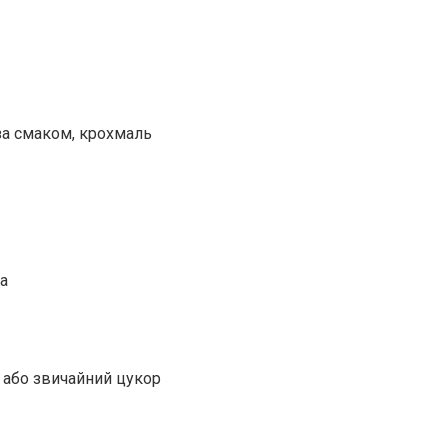
за смаком, крохмаль
ка
 або звичайний цукор