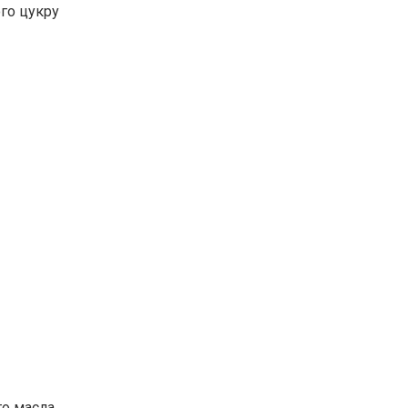
ого цукру
го масла