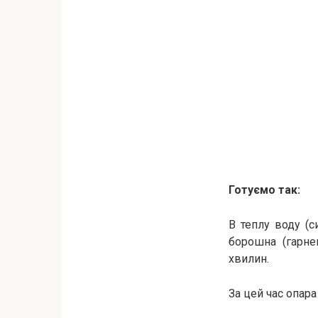
Готуємо так:
В теплу воду (с
борошна (гарне
хвилин.
За цей час опара