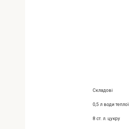
Складові
0,5 л води тепло
8 ст. л. цукру