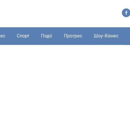
нес
Спорт
Події
Прогрес
Шоу-бізнес