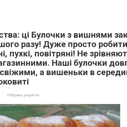
тва: ці Булочки з вишнями за
ршого разу! Дуже просто робити,
, пухкі, повітряні! Не зрівняют
газинними. Наші булочки дов
віжими, а вишеньки в середин
оковиті
Рубрика:
рецепти