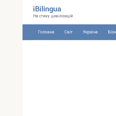
Перейти
iBilingua
до
вмісту
На стику цивілізацій
Головна
Світ
Україна
Біз