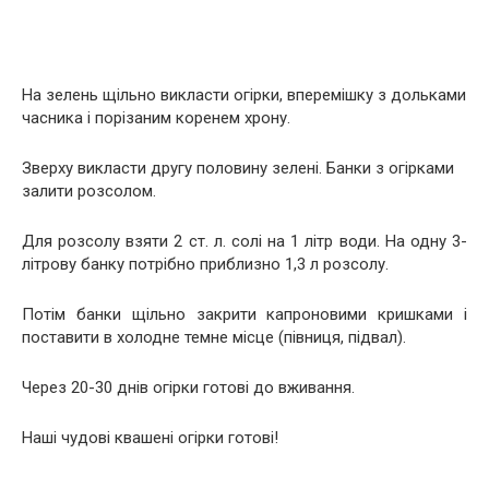
На зелень щільно викласти огірки, вперемішку з дольками
часника і порізаним коренем хрону.
Зверху викласти другу половину зелені. Банки з огірками
залити розсолом.
Для розсолу взяти 2 ст. л. солі на 1 літр води. На одну 3-
літрову банку потрібно приблизно 1,3 л розсолу.
Потім банки щільно закрити капроновими кришками і
поставити в холодне темне місце (півниця, підвал).
Через 20-30 днів огірки готові до вживання.
Наші чудові квашені огірки готові!