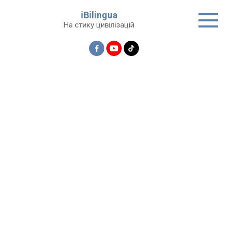
Перейти
iBilingua
до
На стику цивілізацій
вмісту