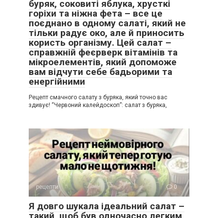
буряк, соковиті яблука, хрусткі
горіхи та ніжна фета – все це
поєднано в одному салаті, який не
тільки радує око, але й приносить
користь організму. Цей салат –
справжній феєрверк вітамінів та
мікроелементів, який допоможе
вам відчути себе бадьорими та
енергійними
Рецепт смачного салату з буряка, який точно вас
здивує! “Червоний калейдоскоп”: салат з буряка,
рецепти
0
Я довго шукала ідеальний салат –
такий, щоб був одночасно легким,