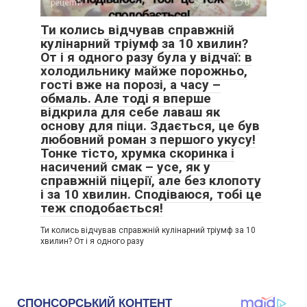
рецепти
0
Ти колись відчував справжній
кулінарний тріумф за 10 хвилин?
От і я одного разу була у відчаї: в
холодильнику майже порожньо,
гості вже на порозі, а часу –
обмаль. Але тоді я вперше
відкрила для себе лаваш як
основу для піци. Здається, це був
любовний роман з першого укусу!
Тонке тісто, хрумка скоринка і
насичений смак – усе, як у
справжній піцерії, але без клопоту
і за 10 хвилин. Сподіваюся, тобі це
теж сподобається!
Ти колись відчував справжній кулінарний тріумф за 10
хвилин? От і я одного разу