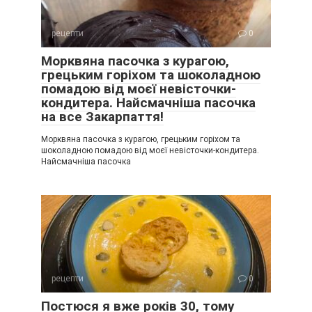
рецепти
0
Морквяна пасочка з курагою,
грецьким горіхом та шоколадною
помадою від моєї невісточки-
кондитера. Найсмачніша пасочка
на все Закарпаття!
Морквяна пасочка з курагою, грецьким горіхом та
шоколадною помадою від моєї невісточки-кондитера.
Найсмачніша пасочка
рецепти
0
Постюся я вже років 30, тому