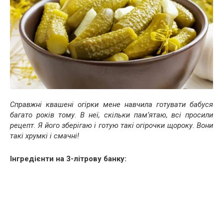
Справжні квашені огірки мене навчила готувати бабуся
багато років тому. В неї, скільки пам’ятаю, всі просили
рецепт. Я його зберігаю і готую такі огірочки щороку. Вони
такі хрумкі і смачні!
Інгредієнти на 3-літрову банку: