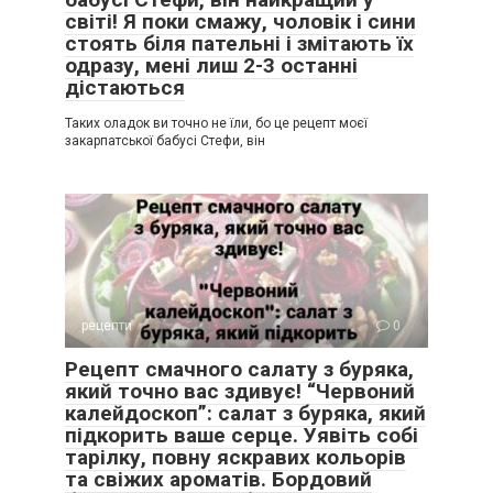
світі! Я поки смажу, чоловік і сини
стоять біля пательні і змітають їх
одразу, мені лиш 2-3 останні
дістаються
Таких оладок ви точно не їли, бо це рецепт моєї
закарпатської бабусі Стефи, він
рецепти
0
Рецепт смачного салату з буряка,
який точно вас здивує! “Червоний
калейдоскоп”: салат з буряка, який
підкорить ваше серце. Уявіть собі
тарілку, повну яскравих кольорів
та свіжих ароматів. Бордовий