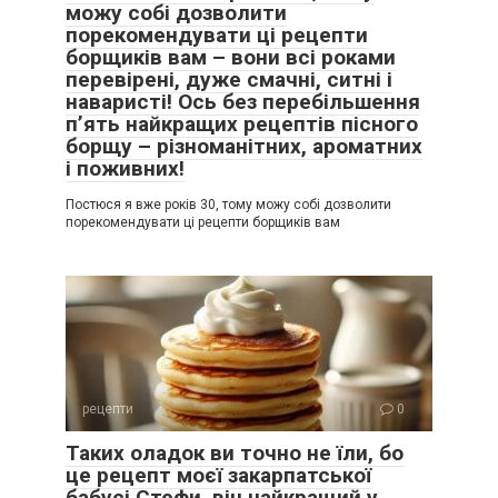
можу собі дозволити
порекомендувати ці рецепти
борщиків вам – вони всі роками
перевірені, дуже смачні, ситні і
наваристі! Ось без перебільшення
п’ять найкращих рецептів пісного
борщу – різноманітних, ароматних
і поживних!
Постюся я вже років 30, тому можу собі дозволити
порекомендувати ці рецепти борщиків вам
рецепти
0
Таких оладок ви точно не їли, бо
це рецепт моєї закарпатської
бабусі Стефи, він найкращий у