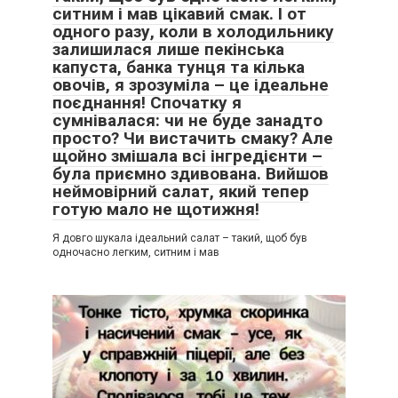
ситним і мав цікавий смак. І от
одного разу, коли в холодильнику
залишилася лише пекінська
капуста, банка тунця та кілька
овочів, я зрозуміла – це ідеальне
поєднання! Спочатку я
сумнівалася: чи не буде занадто
просто? Чи вистачить смаку? Але
щойно змішала всі інгредієнти –
була приємно здивована. Вийшов
неймовірний салат, який тепер
готую мало не щотижня!
Я довго шукала ідеальний салат – такий, щоб був
одночасно легким, ситним і мав