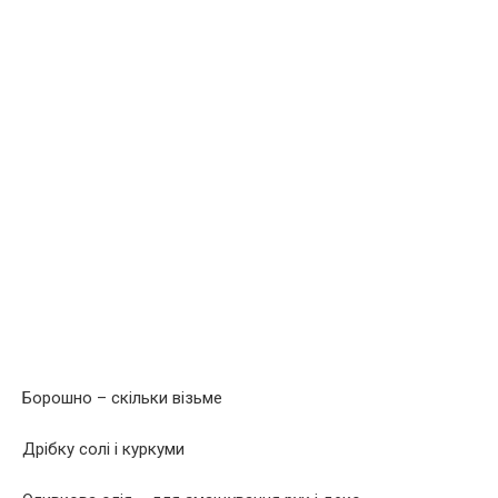
Борошно – скільки візьме
Дрібку солі і куркуми