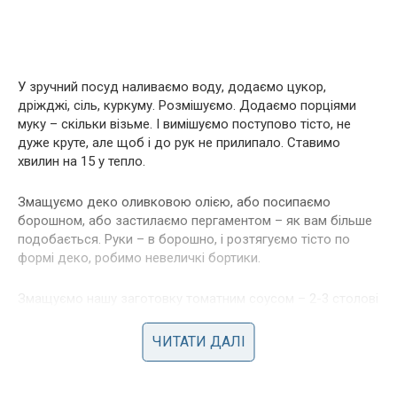
У зручний посуд наливаємо воду, додаємо цукор,
дріжджі, сіль, куркуму. Розмішуємо. Додаємо порціями
муку – скільки візьме. І вимішуємо поступово тісто, не
дуже круте, але щоб і до рук не прилипало. Ставимо
хвилин на 15 у тепло.
Змащуємо деко оливковою олією, або посипаємо
борошном, або застилаємо пергаментом – як вам більше
подобається. Руки – в борошно, і розтягуємо тісто по
формі деко, робимо невеличкі бортики.
Змащуємо нашу заготовку томатним соусом – 2-3 столові
ложки.
ЧИТАТИ ДАЛІ
Викладаємо начинку, додаємо трішки улюблених спецій.