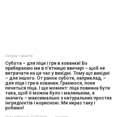
Головна
»
рецепти
Субота – для піци і гри в хованки! Бо
прибираємо ми в п’ятницю ввечері – щоб не
витрачати на це час у вихідні. Тому що вихідні
– для іншого. От ранок суботи, наприклад, –
для піци і гри в хованки. Граємося, поки
печеться піца. І ще момент: піца повинна бути
така, щоб її можна було і маленьким, а
значить – максимально з натуральних простих
інгредієнтів і корисною. Ми якраз таку і
робимо!
Дата публікації:
21.09.2019
рецепти