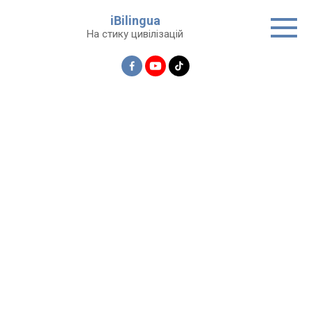
Перейти
iBilingua
до
На стику цивілізацій
вмісту