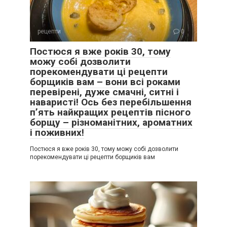
рецепти
0
Постюся я вже років 30, тому
можу собі дозволити
порекомендувати ці рецепти
борщиків вам – вони всі роками
перевірені, дуже смачні, ситні і
наваристі! Ось без перебільшення
п’ять найкращих рецептів пісного
борщу – різноманітних, ароматних
і поживних!
Постюся я вже років 30, тому можу собі дозволити
порекомендувати ці рецепти борщиків вам