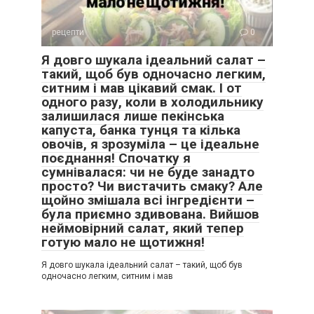
рецепти
0
Я довго шукала ідеальний салат –
такий, щоб був одночасно легким,
ситним і мав цікавий смак. І от
одного разу, коли в холодильнику
залишилася лише пекінська
капуста, банка тунця та кілька
овочів, я зрозуміла – це ідеальне
поєднання! Спочатку я
сумнівалася: чи не буде занадто
просто? Чи вистачить смаку? Але
щойно змішала всі інгредієнти –
була приємно здивована. Вийшов
неймовірний салат, який тепер
готую мало не щотижня!
Я довго шукала ідеальний салат – такий, щоб був
одночасно легким, ситним і мав