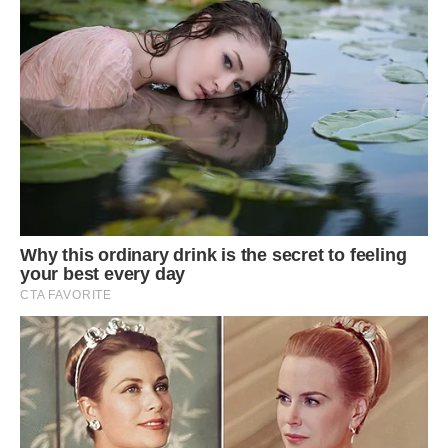
Як тільки по оселі починають розноситися аромати, а
тісто, якщо проколоти, не липне до сірника – пора
прикрашати піцу зеленню – і за стіл!
Смачної суботи!