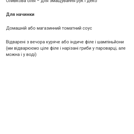
Оливкова олія – для змащування рук і деко
Для начинки
Домашній або магазинний томатний соус
Відварені з вечора куряче або індиче філе і шампіньйони
(ми відварюємо ціле філе і нарізані гриби у пароварці, але
можна і у воді)