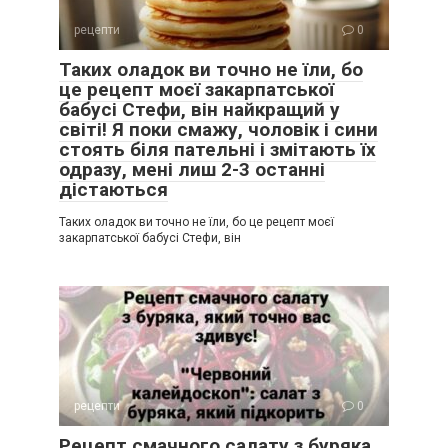
рецепти
0
Таких оладок ви точно не їли, бо
це рецепт моєї закарпатської
бабусі Стефи, він найкращий у
світі! Я поки смажу, чоловік і сини
стоять біля пательні і змітають їх
одразу, мені лиш 2-3 останні
дістаються
Таких оладок ви точно не їли, бо це рецепт моєї
закарпатської бабусі Стефи, він
рецепти
0
Рецепт смачного салату з буряка,