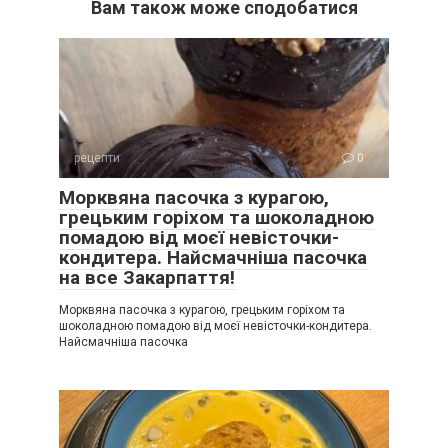
Вам також може сподобатися
рецепти
0
Морквяна пасочка з курагою,
грецьким горіхом та шоколадною
помадою від моєї невісточки-
кондитера. Найсмачніша пасочка
на все Закарпаття!
Морквяна пасочка з курагою, грецьким горіхом та
шоколадною помадою від моєї невісточки-кондитера.
Найсмачніша пасочка