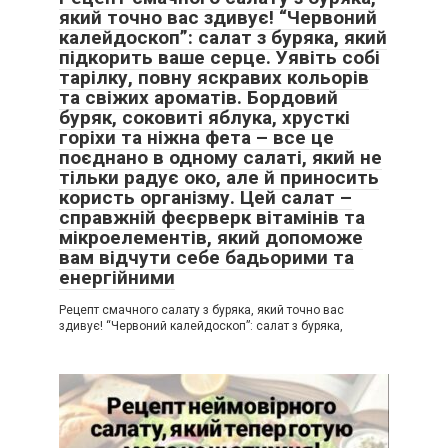
який точно вас здивує! “Червоний
калейдоскоп”: салат з буряка, який
підкорить ваше серце. Уявіть собі
тарілку, повну яскравих кольорів
та свіжих ароматів. Бордовий
буряк, соковиті яблука, хрусткі
горіхи та ніжна фета – все це
поєднано в одному салаті, який не
тільки радує око, але й приносить
користь організму. Цей салат –
справжній феєрверк вітамінів та
мікроелементів, який допоможе
вам відчути себе бадьорими та
енергійними
Рецепт смачного салату з буряка, який точно вас
здивує! “Червоний калейдоскоп”: салат з буряка,