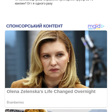
хвилин? От і я одного разу