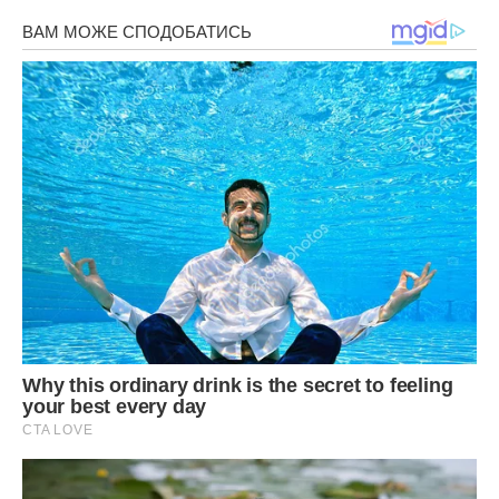
Посипаємо тертим сиром.
Все! Духовка вже підігріта, відправляємо туди нашу піцу
хвилин на двадцять і йдемо гратися!