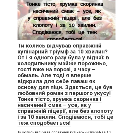
рецепти
0
Ти колись відчував справжній
кулінарний тріумф за 10 хвилин?
От і я одного разу була у відчаї: в
холодильнику майже порожньо,
гості вже на порозі, а часу –
обмаль. Але тоді я вперше
відкрила для себе лаваш як
основу для піци. Здається, це був
любовний роман з першого укусу!
Тонке тісто, хрумка скоринка і
насичений смак – усе, як у
справжній піцерії, але без клопоту
і за 10 хвилин. Сподіваюся, тобі це
теж сподобається!
Ти колись відчував справжній кулінарний тріумф за 10