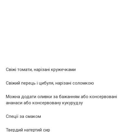
Свіжі томати, нарізані кружечками
Свіжий перець і цибуля, нарізані соломкою
Можна додати оливки за бажанням або консервовані
ананаси або консервовану кукурудзу
Спеції за смаком
Твердий натертий сир