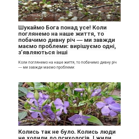
Духовна скарбничка
0
Шукаймо Бога понад усе! Коли
поглянемо на наше життя, то
побачимо дивну річ ― ми завжди
маємо проблеми: вирішуємо одні,
з’являються інші
Коли поглянемо на наше життя, то побачимо дивну річ
― ми завжди маємо проблеми:
Духовна скарбничка
0
Колись так не було. Колись люди
не ходили до психологів. І жили.