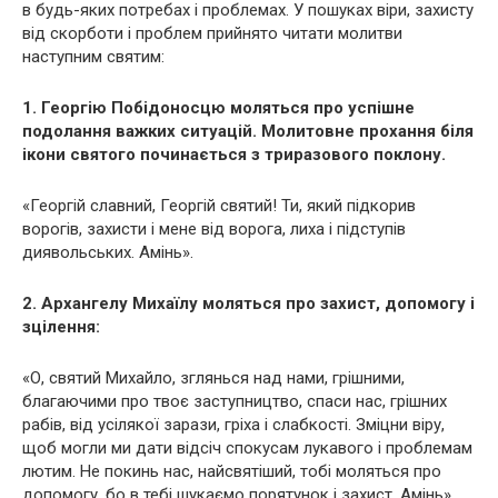
в будь-яких потребах і проблемах. У пошуках віри, захисту
від скорботи і проблем прийнято читати молитви
наступним святим:
1. Георгію Побідоносцю моляться про успішне
подолання важких ситуацій. Молитовне прохання біля
ікони святого починається з триразового поклону.
«Георгій славний, Георгій святий! Ти, який підкорив
ворогів, захисти і мене від ворога, лиха і підступів
диявoльських. Амінь».
2. Архангелу Михаїлу моляться про захист, допомогу і
зцілення:
«О, святий Михайло, зглянься над нами, грішними,
благаючими про твоє заступництво, спаси нас, грішних
рабів, від усілякої зарази, гріха і слабкості. Зміцни віру,
щоб могли ми дати відсіч cпoкусам лукaвого і проблемам
лютим. Не покинь нас, найсвятіший, тобі моляться про
допомогу, бо в тебі шукаємо порятунок і захист. Амінь».