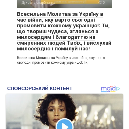
Духовна скарбничка
0
Всесильна Молитва за Україну в
час війни, яку варто сьогодні
промовити кожному українцю!: Ти,
що твориш чудеса, зглянься з
милосердям і благодаттю на
смиренних людей Твоїх, і вислухай
милосердно і помилуй нас!
Всесильна Молитва за Україну в час війни, яку варто
сьогодні промовити кожному українцю!: Ти,