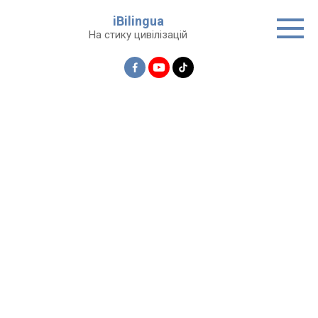
Перейти
iBilingua
до
На стику цивілізацій
вмісту