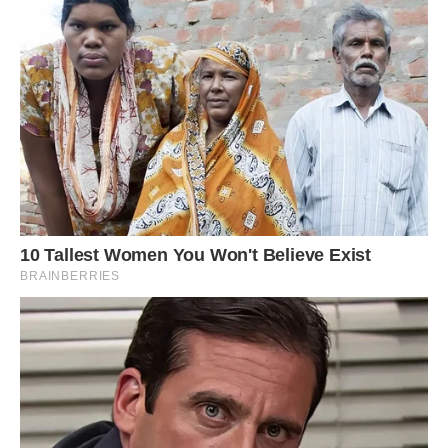
Підносячи молитви про допомогу Господа і святих,
пам’ятайте, що жоден святий не відповість вам, якщо в
душі вашої оселилася злість, гнів і ворожнеча. Прагніть до
духовної чистоти, вчіться смиренню, тоді і відповідь на
молитви буде швидкою.