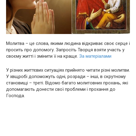
Молитва – це слова, якими людина відкриває своє серце і
просить про допомогу. Запросіть Творця взяти участь у
своєму житті і змінити її на краще.
За матеріалами
У різних життєвих ситуаціях прийнято читати різні молитви.
У хвщробі допоможуть одні, розради – інші, в скрутному
становищі – треті. Відомо багато молитовних прохань, які
допомагають донести свої проблеми і прохання до
Господа.