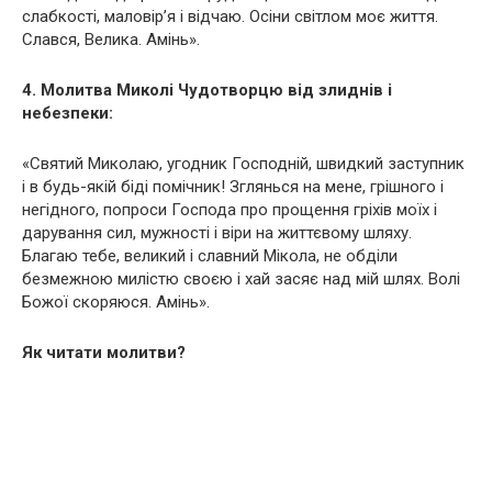
слабкості, маловір’я і відчаю. Осіни світлом моє життя.
Слався, Велика. Амінь».
4. Молитва Миколі Чудотворцю від злиднів і
небезпеки:
«Святий Миколаю, угодник Господній, швидкий заступник
і в будь-якій біді помічник! Зглянься на мене, грішного і
негідного, попроси Господа про прощення гріхів моїх і
дарування сил, мужності і віри на життєвому шляху.
Благаю тебе, великий і славний Мікола, не обділи
безмежною милістю своєю і хай засяє над мій шлях. Волі
Божої скоряюся. Амінь».
Як читати молитви?