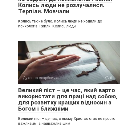
Колись люди не розлучалися.
Тepпiли. Мовчали
Колись так не було. Колись люди не ходили до
психологів. І жили. Колись люди
Духовна скарбничка
0
Великий піст – це час, який варто
використати для праці над собою,
для розвитку кращих відносин з
Богом і ближніми
Великий піст – це час, в якому Христос стає не просто
важливим, а найважливішим