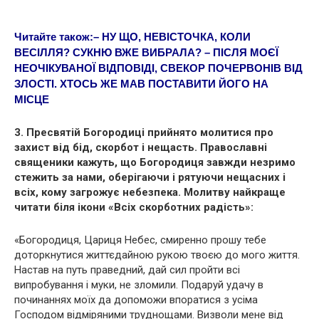
Читайте також:
– НУ ЩО, НЕВІСТОЧКА, КОЛИ
ВЕСІЛЛЯ? СУКНЮ ВЖЕ ВИБРАЛА? – ПІСЛЯ МОЄЇ
НЕОЧІКУВАНОЇ ВІДПОВІДІ, СВЕКОР ПОЧЕРВОНІВ ВІД
ЗЛОСТІ. ХТОСЬ ЖЕ МАВ ПОСТАВИТИ ЙОГО НА
МІСЦЕ
3. Пресвятій Богородиці прийнято молитися про
захист від бід, скорбот і нещасть. Православні
священики кажуть, що Богородиця завжди незримо
стежить за нами, оберігаючи і рятуючи нещасних і
всіх, кому загрoжує небезпека. Молитву найкраще
читати біля ікони «Всіх скорботних радість»:
«Богородиця, Цариця Небес, смиренно прошу тебе
доторкнутися життєдайною рукою твоєю до мого життя.
Настав на путь праведний, дай сил пройти всі
випробування і мyки, не зломили. Подаруй удачу в
починаннях моїх да допоможи впоратися з усіма
Господом відміряними труднощами. Визволи мене від