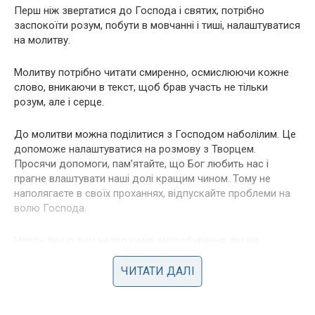
Перш ніж звертатися до Господа і святих, потрібно
заспокоїти розум, побути в мовчанні і тиші, налаштуватися
на молитву.
Молитву потрібно читати смиренно, осмислюючи кожне
слово, вникаючи в текст, щоб брав участь не тільки
розум, але і серце.
До молитви можна поділитися з Господом наболілим. Це
допоможе налаштуватися на розмову з Творцем.
Просячи допомоги, пам’ятайте, що Бог любить нас і
прагне влаштувати наші долі кращим чином. Тому не
наполягаєте в своїх проханнях, відпускайте проблеми на
волю Господа.
Навіть якщо вам незрозумілі випробування, які ви
проходите, довіряйте нашому Отцю.
ЧИТАТИ ДАЛІ
Закінчити молитву потрібно поклонами. Побудьте деякий
час в тиші.