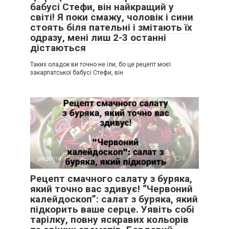
бабусі Стефи, він найкращий у
світі! Я поки смажу, чоловік і сини
стоять біля пательні і змітають їх
одразу, мені лиш 2-3 останні
дістаються
Таких оладок ви точно не їли, бо це рецепт моєї
закарпатської бабусі Стефи, він
рецепти
0
Рецепт смачного салату з буряка,
який точно вас здивує! “Червоний
калейдоскоп”: салат з буряка, який
підкорить ваше серце. Уявіть собі
тарілку, повну яскравих кольорів