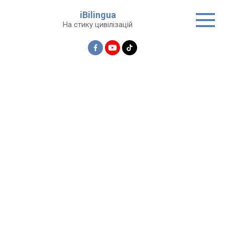
Перейти
iBilingua
до
На стику цивілізацій
вмісту