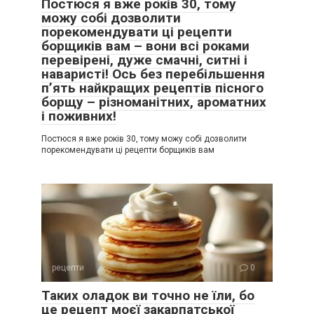
Постюся я вже років 30, тому
можу собі дозволити
порекомендувати ці рецепти
борщиків вам – вони всі роками
перевірені, дуже смачні, ситні і
наваристі! Ось без перебільшення
п’ять найкращих рецептів пісного
борщу – різноманітних, ароматних
і поживних!
Постюся я вже років 30, тому можу собі дозволити
порекомендувати ці рецепти борщиків вам
рецепти
0
Таких оладок ви точно не їли, бо
це рецепт моєї закарпатської