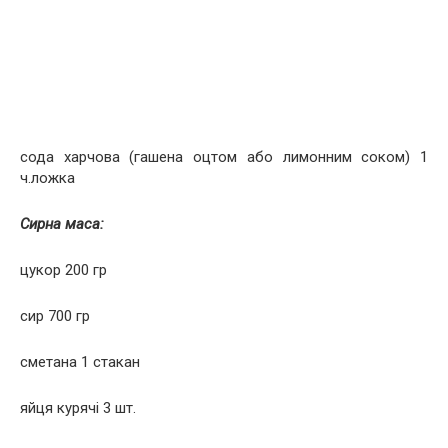
сода харчова (гашена оцтом або лимонним соком) 1
ч.ложка
Сирна маса:
цукор 200 гр
сир 700 гр
сметана 1 стакан
яйця курячі 3 шт.