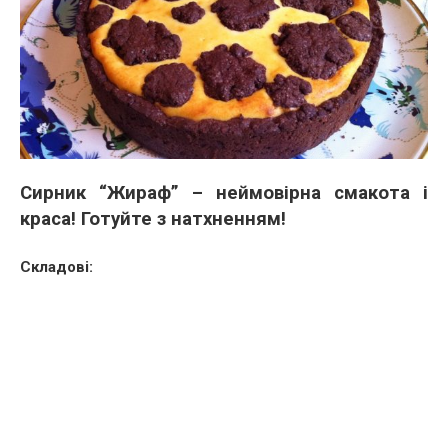
Сирник “Жираф” – неймовірна смакота і
краса! Готуйте з натхненням!
Складові: