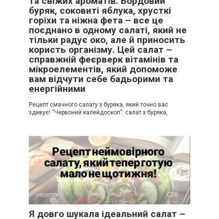
та свіжих ароматів. Бордовий
буряк, соковиті яблука, хрусткі
горіхи та ніжна фета – все це
поєднано в одному салаті, який не
тільки радує око, але й приносить
користь організму. Цей салат –
справжній феєрверк вітамінів та
мікроелементів, який допоможе
вам відчути себе бадьорими та
енергійними
Рецепт смачного салату з буряка, який точно вас
здивує! “Червоний калейдоскоп”: салат з буряка,
рецепти
0
Я довго шукала ідеальний салат –