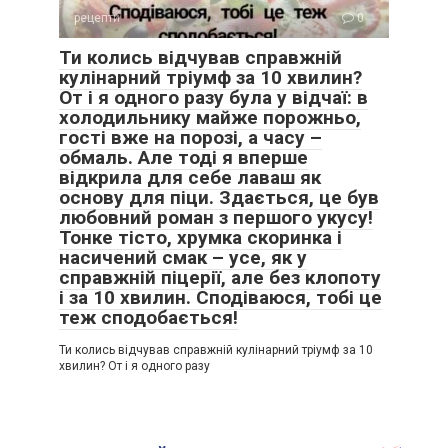
рецепти
0
Ти колись відчував справжній
кулінарний тріумф за 10 хвилин?
От і я одного разу була у відчаї: в
холодильнику майже порожньо,
гості вже на порозі, а часу –
обмаль. Але тоді я вперше
відкрила для себе лаваш як
основу для піци. Здається, це був
любовний роман з першого укусу!
Тонке тісто, хрумка скоринка і
насичений смак – усе, як у
справжній піцерії, але без клопоту
і за 10 хвилин. Сподіваюся, тобі це
теж сподобається!
Ти колись відчував справжній кулінарний тріумф за 10
хвилин? От і я одного разу