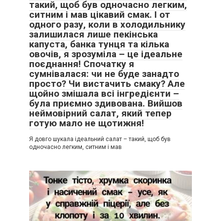
такий, щоб був одночасно легким,
ситним і мав цікавий смак. І от
одного разу, коли в холодильнику
залишилася лише пекінська
капуста, банка тунця та кілька
овочів, я зрозуміла – це ідеальне
поєднання! Спочатку я
сумнівалася: чи не буде занадто
просто? Чи вистачить смаку? Але
щойно змішала всі інгредієнти –
була приємно здивована. Вийшов
неймовірний салат, який тепер
готую мало не щотижня!
Я довго шукала ідеальний салат – такий, щоб був
одночасно легким, ситним і мав