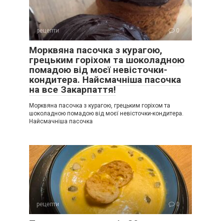
рецепти
0
Морквяна пасочка з курагою,
грецьким горіхом та шоколадною
помадою від моєї невісточки-
кондитера. Найсмачніша пасочка
на все Закарпаття!
Морквяна пасочка з курагою, грецьким горіхом та
шоколадною помадою від моєї невісточки-кондитера.
Найсмачніша пасочка
рецепти
0