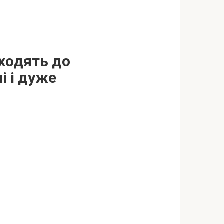
дходять до
і і дуже