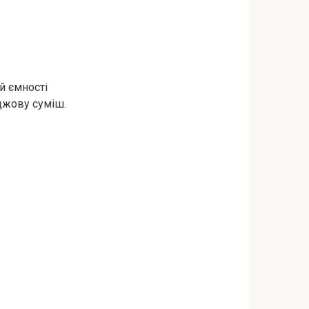
ій ємності
джову суміш.