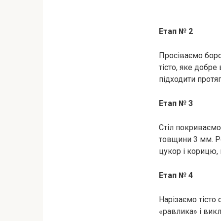
Етап № 2
Просіваємо боро
тісто, яке добре
підходити протя
Етап № 3
Стіл покриваємо
товщини 3 мм. 
цукор і корицю, 
Етап № 4
Нарізаємо тісто
«равлика» і вик