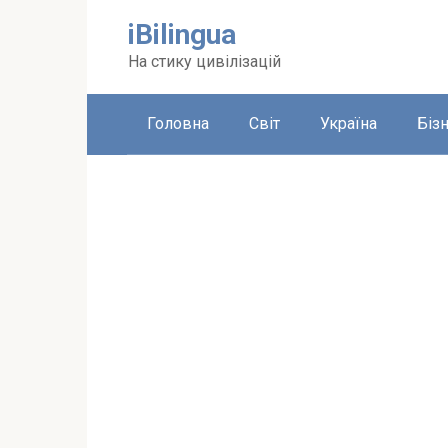
Перейти
iBilingua
до
вмісту
На стику цивілізацій
Головна
Світ
Україна
Біз