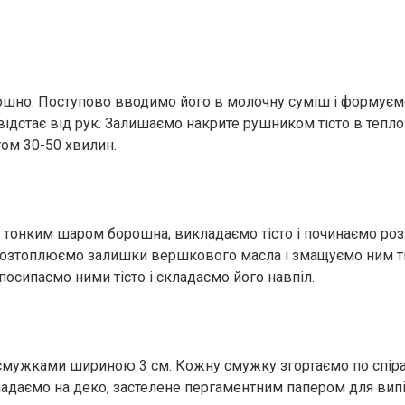
шно. Поступово вводимо його в молочну суміш і формуєм
 відстає від рук. Залишаємо накрите рушником тісто в тепло
гом 30-50 хвилин.
 тонким шаром борошна, викладаємо тісто і починаємо роз
Розтоплюємо залишки вершкового масла і змащуємо ним ті
посипаємо ними тісто і складаємо його навпіл.
 смужками шириною 3 см. Кожну смужку згортаємо по спірал
ладаємо на деко, застелене пергаментним папером для вип