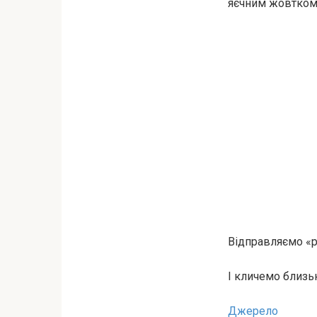
яєчним жовтком
Відправляємо «ра
І кличемо близь
Джерело