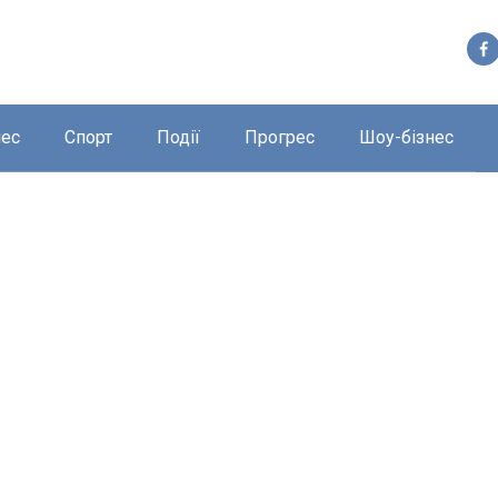
нес
Спорт
Події
Прогрес
Шоу-бізнес