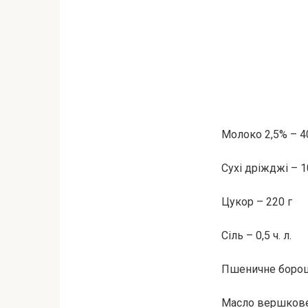
Молоко 2,5% – 4
Сухі дріжджі – 1
Цукор – 220 г
Сіль – 0,5 ч. л.
Пшеничне борош
Масло вершкове