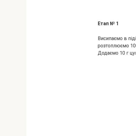
Етап № 1
Висипаємо в піді
розтоплюємо 10
Додаємо 10 г цук