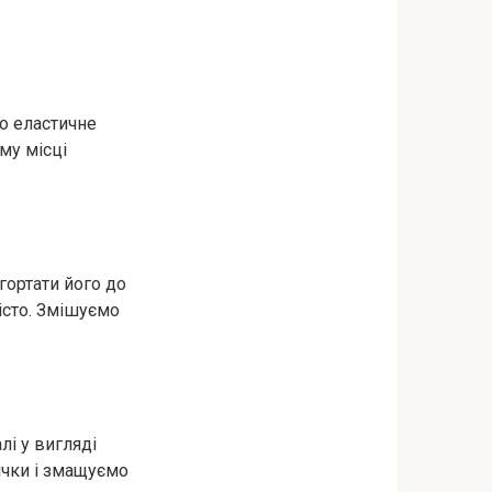
о еластичне
му місці
гортати його до
сто. Змішуємо
і у вигляді
ічки і змащуємо